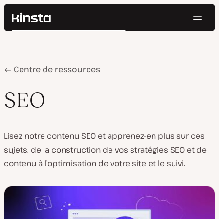
Navig
Kinsta®
Rechercher
Plateforme
Solutions
Connexion
Essayer gratuitement
Prix
Home
SEO
Centre de ressources
Ressources
Contact
SEO
Lisez notre contenu SEO et apprenez-en plus sur ces
sujets, de la construction de vos stratégies SEO et de
contenu à l’optimisation de votre site et le suivi.