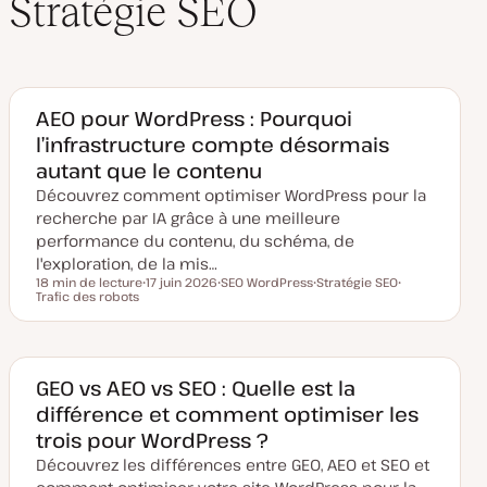
Stratégie SEO
AEO pour WordPress : Pourquoi
l’infrastructure compte désormais
autant que le contenu
Découvrez comment optimiser WordPress pour la
recherche par IA grâce à une meilleure
performance du contenu, du schéma, de
l'exploration, de la mis…
18 min de lecture
17 juin 2026
SEO WordPress
Stratégie SEO
Temps de lecture
Trafic des robots
D
S
S
S
a
u
u
u
t
j
j
j
e
e
e
e
d
t
t
t
e
m
GEO vs AEO vs SEO : Quelle est la
i
différence et comment optimiser les
s
e
trois pour WordPress ?
à
j
Découvrez les différences entre GEO, AEO et SEO et
o
u