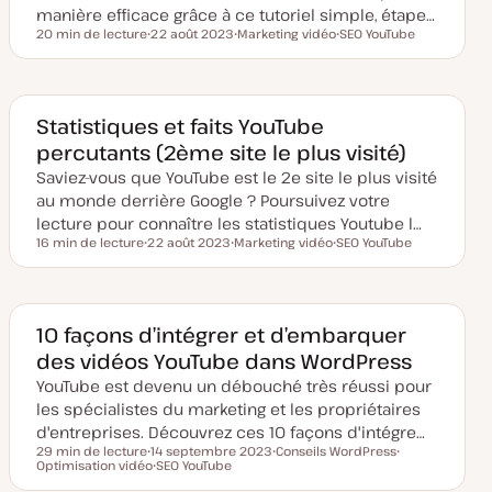
manière efficace grâce à ce tutoriel simple, étape…
20 min de lecture
22 août 2023
Marketing vidéo
SEO YouTube
Temps de lecture
D
S
S
a
u
u
t
j
j
e
e
e
d
t
t
e
Statistiques et faits YouTube
m
percutants (2ème site le plus visité)
i
s
Saviez-vous que YouTube est le 2e site le plus visité
e
à
au monde derrière Google ? Poursuivez votre
j
o
lecture pour connaître les statistiques Youtube l…
u
16 min de lecture
22 août 2023
Marketing vidéo
SEO YouTube
r
Temps de lecture
D
S
S
a
u
u
t
j
j
e
e
e
d
t
t
e
10 façons d’intégrer et d’embarquer
m
des vidéos YouTube dans WordPress
i
s
YouTube est devenu un débouché très réussi pour
e
à
les spécialistes du marketing et les propriétaires
j
o
d'entreprises. Découvrez ces 10 façons d'intégre…
u
29 min de lecture
14 septembre 2023
Conseils WordPress
r
Temps de lecture
Optimisation vidéo
D
SEO YouTube
S
S
a
S
u
u