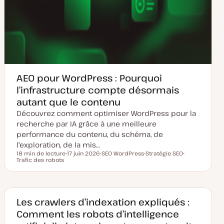
AEO pour WordPress : Pourquoi
l’infrastructure compte désormais
autant que le contenu
Découvrez comment optimiser WordPress pour la
recherche par IA grâce à une meilleure
performance du contenu, du schéma, de
l'exploration, de la mis…
18 min de lecture
17 juin 2026
SEO WordPress
Stratégie SEO
Temps de lecture
Trafic des robots
D
S
S
S
a
u
u
u
t
j
j
j
e
e
e
e
d
t
t
t
e
m
Les crawlers d’indexation expliqués :
i
Comment les robots d’intelligence
s
e