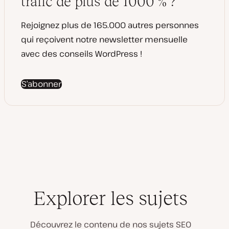
trafic de plus de 1000 % ?
u
t
r
i
o
n
Rejoignez plus de 165.000 autres personnes
qui reçoivent notre newsletter mensuelle
avec des conseils WordPress !
S’abonner
Explorer les sujets
Découvrez le contenu de nos sujets SEO