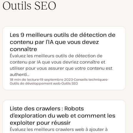
Outils SEO
Les 9 meilleurs outils de détection de
contenu par l’IA que vous devez
connaître
Évaluez les meilleurs outils de détection de
contenu par IA que vous devriez connaître et
utiliser pour vous assurer que votre contenu est
authenti…
18 min de lecture
19 septembre 2023
Conseils techniques
Temps de lecture
Outils de développement web
D
Outils SEO
S
S
a
S
u
u
t
u
j
j
e
j
e
e
d
e
t
t
e
t
m
Liste des crawlers : Robots
i
d’exploration du web et comment les
s
e
exploiter pour réussir
à
j
Évaluez les meilleurs crawlers web à ajouter à
o