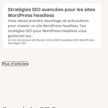
e
e
e
d
t
t
e
Stratégies SEO avancées pour les sites
m
WordPress headless
i
s
Vous devez prendre davantage de précautions
e
à
pour classer un site WordPress headless. Ces
j
o
stratégies SEO pour WordPress headless vous
u
guideront sur…
r
21 min de lecture
28 février 2024
CMS Headless
SEO WordPress
Temps de lecture
Stratégie SEO
D
S
S
S
a
u
u
u
t
j
j
j
e
e
e
e
d
t
t
t
e
m
Plus d'articles
i
s
e
à
j
o
u
r