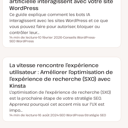
artificielle interagissent avec votre site
à
j
WordPress
o
u
Ce guide explique comment les bots IA
r
interagissent avec les sites WordPress et ce que
vous pouvez faire pour autoriser, bloquer ou
contrôler leur…
14 min de lecture
10 février 2026
Conseils WordPress
Temps de lecture
SEO WordPress
D
S
S
a
u
u
t
j
j
e
e
e
d
t
t
e
m
La vitesse rencontre l’expérience
i
utilisateur : Améliorer l’optimisation de
s
e
l’expérience de recherche (SXO) avec
à
j
Kinsta
o
u
L'optimisation de l'expérience de recherche (SXO)
r
est la prochaine étape de votre stratégie SEO.
Apprenez pourquoi cet accent mis sur l'UX est
impo…
14 min de lecture
16 août 2024
SEO WordPress
Stratégie SEO
Temps de lecture
D
S
S
a
u
u
t
j
j