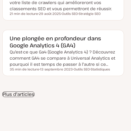
u
votre liste de crawlers qui amélioreront vos
r
classements SEO et vous permettront de réussir.
21 min de lecture
29 août 2025
Outils SEO
Stratégie SEO
Temps de lecture
D
S
S
a
u
u
t
j
j
e
e
e
d
t
t
e
Une plongée en profondeur dans
m
Google Analytics 4 (GA4)
i
s
Qu'est-ce que Ga4 (Google Analytics 4) ? Découvrez
e
à
comment GA4 se compare à Universal Analytics et
j
o
pourquoi il est temps de passer à l'autre si ce…
u
35 min de lecture
13 septembre 2023
Outils SEO
Statistiques
r
Temps de lecture
D
S
S
a
u
u
t
j
j
e
e
e
d
t
t
e
Plus d'articles
m
i
s
e
à
j
o
u
r