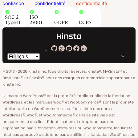
confiance
Confidentialité
confidentialité
SOC 2
ISO
Type II
27001
GDPR
CCPA
Kinsta
Kinsta
Kinsta
Kinsta
Kinsta
Changer
sur
sur
sur
sur
sur
de
GitHub
X
YouTube
Facebook
LinkedIn
© 2013 - 2026 Kinsta Inc. Tous droits réservés.
Kinsta®, MyKinsta® et
langue
DevKinsta® et Sevalla® sont des marques commerciales appartenant à
Kinsta Inc.
La marque WordPress® est la propriété intellectuelle de la fondation
WordPress, et les marques Woo® et WooCommerce® sont la propriété
intellectuelle de WooCommerce, Inc. L'utilisation des noms
WordPress®, Woo®, et WooCommerce® dans ce site web est
uniquement à des fins d'identification et n'implique pas une
approbation par la fondation WordPress ou WooCommerce, Inc. Kinsta
n'est pas approuvé ou détenu par, ou affilié à la fondation WordPress ou