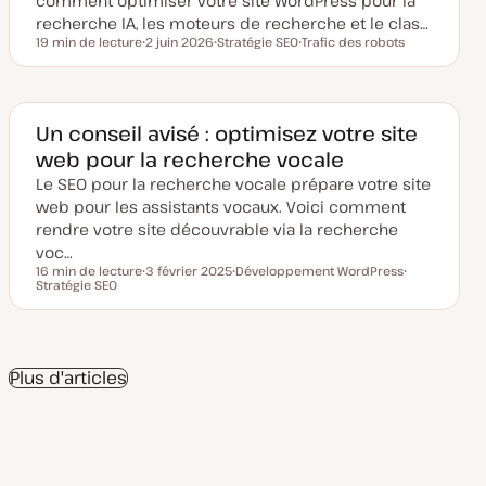
comment optimiser votre site WordPress pour la
r
recherche IA, les moteurs de recherche et le clas…
19 min de lecture
2 juin 2026
Stratégie SEO
Trafic des robots
Temps de lecture
D
S
S
a
u
u
t
j
j
e
e
e
d
t
t
e
Un conseil avisé : optimisez votre site
m
web pour la recherche vocale
i
s
Le SEO pour la recherche vocale prépare votre site
e
à
web pour les assistants vocaux. Voici comment
j
o
rendre votre site découvrable via la recherche
u
voc…
r
16 min de lecture
3 février 2025
Développement WordPress
Temps de lecture
Stratégie SEO
D
S
S
a
u
u
t
j
j
e
e
e
d
t
t
e
m
Plus d'articles
i
s
e
à
j
o
u
r