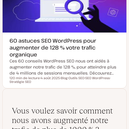
60 astuces SEO WordPress pour
augmenter de 128 % votre trafic
organique
Ces 60 conseils WordPress SEO nous ont aidés à
augmenter notre trafic de 128 %, pour atteindre plus
de 4 millions de sessions mensuelles. Découvrez…
120 min de lecture
4 août 2025
Blog
Outils SEO
SEO WordPress
Temps de lecture
Stratégie SEO
D
T
S
S
S
a
y
u
u
u
t
p
j
j
j
e
e
e
e
e
d
d
t
t
t
e
e
m
p
i
u
Vous voulez savoir comment
s
b
e
l
nous avons augmenté notre
à
i
j
c
o
a