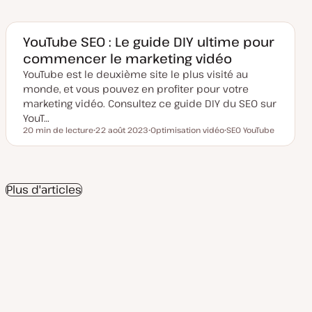
t
u
j
j
e
j
e
e
d
e
t
t
e
t
m
YouTube SEO : Le guide DIY ultime pour
i
commencer le marketing vidéo
s
e
YouTube est le deuxième site le plus visité au
à
j
monde, et vous pouvez en profiter pour votre
o
u
marketing vidéo. Consultez ce guide DIY du SEO sur
r
YouT…
20 min de lecture
22 août 2023
Optimisation vidéo
SEO YouTube
Temps de lecture
D
S
S
a
u
u
t
j
j
e
e
e
d
t
t
e
Plus d'articles
m
i
s
e
à
j
o
u
r