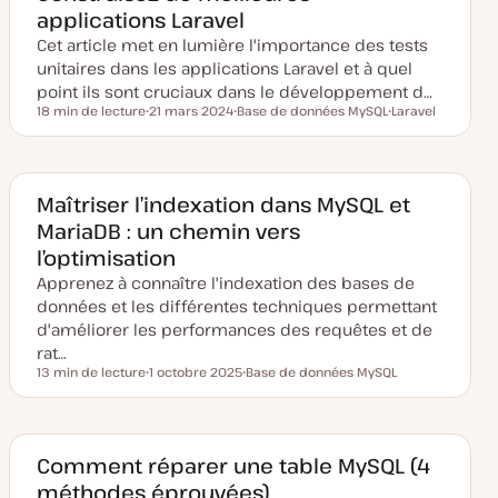
e
applications Laravel
à
j
Cet article met en lumière l'importance des tests
o
u
unitaires dans les applications Laravel et à quel
r
point ils sont cruciaux dans le développement d…
18 min de lecture
21 mars 2024
Base de données MySQL
Laravel
Temps de lecture
D
S
S
a
u
u
t
j
j
e
e
e
d
t
t
e
Maîtriser l’indexation dans MySQL et
m
MariaDB : un chemin vers
i
s
l’optimisation
e
à
Apprenez à connaître l'indexation des bases de
j
o
données et les différentes techniques permettant
u
d'améliorer les performances des requêtes et de
r
rat…
13 min de lecture
1 octobre 2025
Base de données MySQL
Temps de lecture
D
S
a
u
t
j
e
e
d
t
e
Comment réparer une table MySQL (4
m
méthodes éprouvées)
i