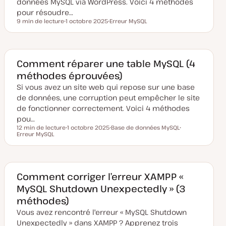
données MySQL via WordPress. Voici 4 méthodes
pour résoudre…
9 min de lecture
1 octobre 2025
Erreur MySQL
Temps de lecture
D
S
a
u
t
j
e
e
d
t
e
Comment réparer une table MySQL (4
m
méthodes éprouvées)
i
s
Si vous avez un site web qui repose sur une base
e
à
de données, une corruption peut empêcher le site
j
o
de fonctionner correctement. Voici 4 méthodes
u
pou…
r
12 min de lecture
1 octobre 2025
Base de données MySQL
Temps de lecture
Erreur MySQL
D
S
S
a
u
u
t
j
j
e
e
e
d
t
t
e
m
Comment corriger l’erreur XAMPP «
i
MySQL Shutdown Unexpectedly » (3
s
e
méthodes)
à
j
Vous avez rencontré l'erreur « MySQL Shutdown
o
u
Unexpectedly » dans XAMPP ? Apprenez trois
r