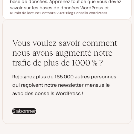
base de données. Apprenez tout ce que vous devez
savoir sur les bases de données WordPress et…
13 min de lecture
1 octobre 2025
Blog
Conseils WordPress
Temps de lecture
D
T
S
a
y
u
t
p
j
e
e
e
d
d
t
e
e
m
p
Vous voulez savoir comment
i
u
s
b
nous avons augmenté notre
e
l
à
i
j
c
trafic de plus de 1000 % ?
o
a
u
t
r
i
o
Rejoignez plus de 165.000 autres personnes
n
qui reçoivent notre newsletter mensuelle
avec des conseils WordPress !
S’abonner