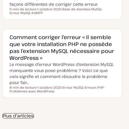
façons différentes de corriger cette erreur.
9 min de lecture
1 octobre 2025
Base de données MySQL
Temps de lecture
Erreur MySQL
XAMPP
D
S
S
S
a
u
u
u
t
j
j
j
e
e
e
e
d
t
t
t
e
m
Comment corriger l’erreur « Il semble
i
que votre installation PHP ne possède
s
e
pas l’extension MySQL nécessaire pour
à
j
WordPress »
o
u
Le message d'erreur WordPress d'extension MySQL
r
manquante vous pose problème ? Voici ce que
cela signifie et comment résoudre le problème
pour fair…
8 min de lecture
1 octobre 2025
Erreur MySQL
Erreurs PHP
Temps de lecture
Problèmes avec WordPress
D
S
S
S
a
u
u
u
t
j
j
j
e
e
e
e
d
t
t
t
e
m
Plus d'articles
i
s
e
à