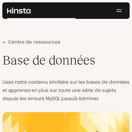
Navig
Kinsta®
Rechercher
Plateforme
Solutions
Connexion
Essayer gratuitement
Prix
Home
Base de données
Centre de ressources
Ressources
Contact
Base de données
Lisez notre contenu similaire sur les bases de données
et apprenez-en plus sur toute une série de sujets,
depuis les erreurs MySQL jusqu’à Adminer.