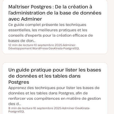
e
m
Maîtriser Postgres : De la création à
i
l’administration de la base de données
s
e
avec Adminer
à
j
Ce guide complet présente les techniques
o
u
essentielles, les meilleures pratiques et les
r
conseils d'experts pour la création efficace de
bases de don…
12 min de lecture
10 septembre 2025
Adminer
Temps de lecture
Développement WordPress
D
DevKinsta
S
PostgreSQL
S
a
S
u
S
u
t
u
j
u
j
e
j
e
j
e
d
e
t
e
t
e
t
t
m
Un guide pratique pour lister les bases
i
de données et les tables dans
s
e
Postgres
à
j
Apprenez des techniques pour lister les bases de
o
u
données et les tables dans Postgres, afin de
r
renforcer vos compétences en matière de gestion
des d…
8 min de lecture
16 septembre 2025
Adminer
DevKinsta
Temps de lecture
PostgreSQL
D
S
S
S