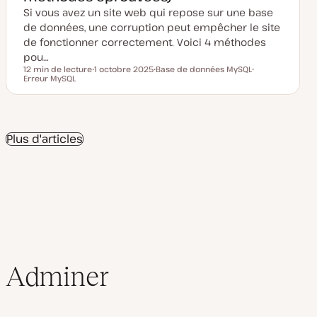
s
Si vous avez un site web qui repose sur une base
e
à
de données, une corruption peut empêcher le site
j
o
de fonctionner correctement. Voici 4 méthodes
u
pou…
r
12 min de lecture
1 octobre 2025
Base de données MySQL
Temps de lecture
Erreur MySQL
D
S
S
a
u
u
t
j
j
e
e
e
d
t
t
e
m
Plus d'articles
i
s
e
à
j
o
u
r
Adminer