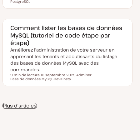
Temps de lecture
PostgreSQL
D
S
S
S
a
u
u
u
t
j
j
j
e
e
e
e
d
t
t
t
e
m
Comment lister les bases de données
i
MySQL (tutoriel de code étape par
s
e
étape)
à
j
Améliorez l'administration de votre serveur en
o
u
apprenant les tenants et aboutissants du listage
r
des bases de données MySQL avec des
commandes.
9 min de lecture
16 septembre 2025
Adminer
Temps de lecture
Base de données MySQL
D
DevKinsta
S
S
a
S
u
u
t
u
j
j
e
j
e
e
d
e
t
t
e
t
m
Plus d'articles
i
s
e
à
j
o
u
r