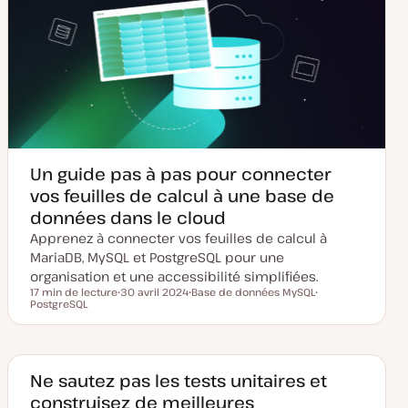
Un guide pas à pas pour connecter
vos feuilles de calcul à une base de
données dans le cloud
Apprenez à connecter vos feuilles de calcul à
MariaDB, MySQL et PostgreSQL pour une
organisation et une accessibilité simplifiées.
17 min de lecture
30 avril 2024
Base de données MySQL
Temps de lecture
PostgreSQL
D
S
S
a
u
u
t
j
j
e
e
e
d
t
t
e
m
Ne sautez pas les tests unitaires et
i
construisez de meilleures
s