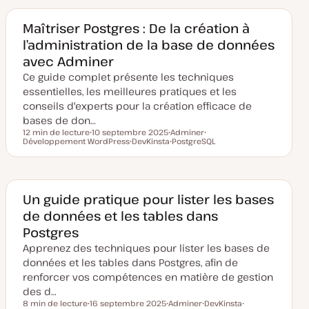
Maîtriser Postgres : De la création à
l’administration de la base de données
avec Adminer
Ce guide complet présente les techniques
essentielles, les meilleures pratiques et les
conseils d'experts pour la création efficace de
bases de don…
12 min de lecture
10 septembre 2025
Adminer
Temps de lecture
Développement WordPress
D
DevKinsta
S
PostgreSQL
S
a
S
u
S
u
t
u
j
u
j
e
j
e
j
e
d
e
t
e
t
e
t
t
m
Un guide pratique pour lister les bases
i
de données et les tables dans
s
e
Postgres
à
j
Apprenez des techniques pour lister les bases de
o
u
données et les tables dans Postgres, afin de
r
renforcer vos compétences en matière de gestion
des d…
8 min de lecture
16 septembre 2025
Adminer
DevKinsta