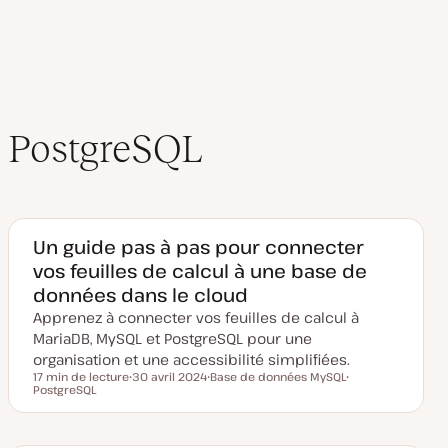
j
o
u
r
PostgreSQL
Un guide pas à pas pour connecter
vos feuilles de calcul à une base de
données dans le cloud
Apprenez à connecter vos feuilles de calcul à
MariaDB, MySQL et PostgreSQL pour une
organisation et une accessibilité simplifiées.
17 min de lecture
30 avril 2024
Base de données MySQL
Temps de lecture
PostgreSQL
D
S
S
a
u
u
t
j
j
e
e
e
d
t
t