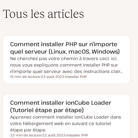
Tous les articles
Comment installer PHP sur n’importe
quel serveur (Linux, macOS, Windows)
Ne cherchez pas votre chemin à travers ceci. Ici,
nous vous expliquons comment installer PHP sur
n'importe quel serveur avec des instructions clair…
15 min de lecture
22 août 2023
Installer PHP
Temps de lecture
D
S
a
u
t
j
e
e
d
t
e
Comment installer ionCube Loader
m
(Tutoriel étape par étape)
i
s
Apprenez comment installer ionCube Loader dans
e
à
votre hébergement web en suivant ce tutoriel
j
o
étape par étape.
u
23 min de lecture
22 août 2023
Installer PHP
r
Temps de lecture