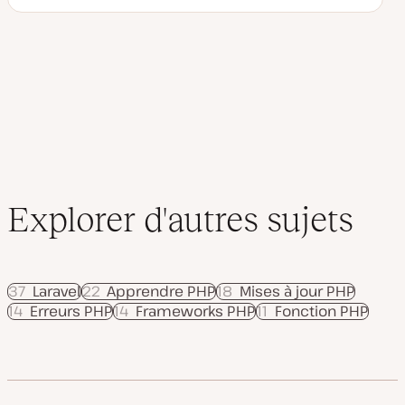
D
S
a
u
t
j
e
e
d
t
e
m
i
s
e
à
j
o
u
r
Explorer d'autres sujets
37
Laravel
22
Apprendre PHP
18
Mises à jour PHP
14
Erreurs PHP
14
Frameworks PHP
11
Fonction PHP