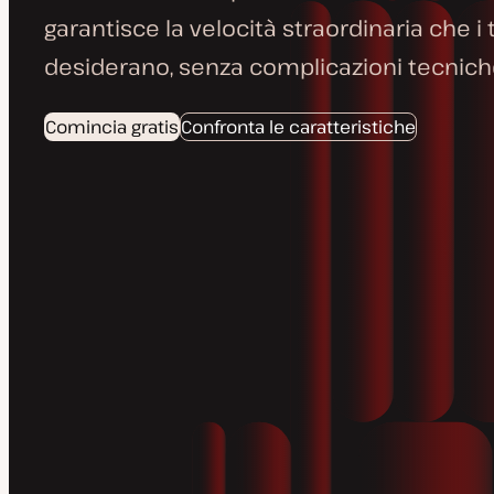
garantisce la velocità straordinaria che i 
desiderano, senza complicazioni tecnich
Comincia gratis
Confronta le caratteristiche