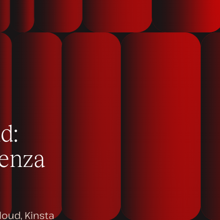
d:
senza
loud, Kinsta