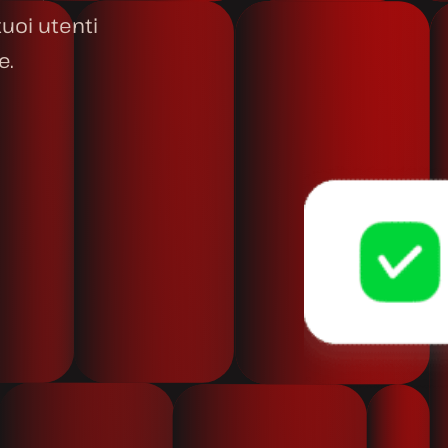
tuoi utenti
e.