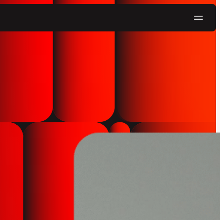
Navig
Prova gratis