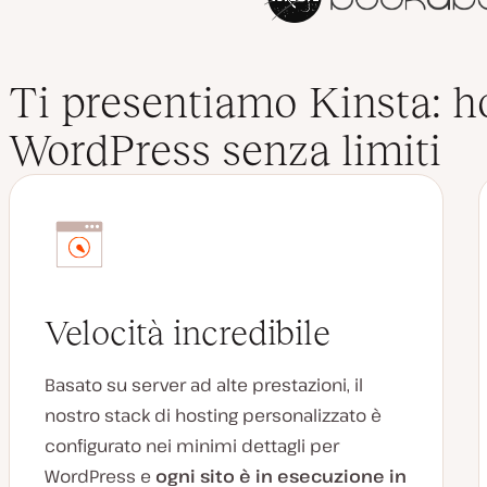
Ti presentiamo Kinsta: 
WordPress senza limiti
Velocità incredibile
Basato su server ad alte prestazioni, il
nostro stack di hosting personalizzato è
configurato nei minimi dettagli per
WordPress e
ogni sito è in esecuzione in