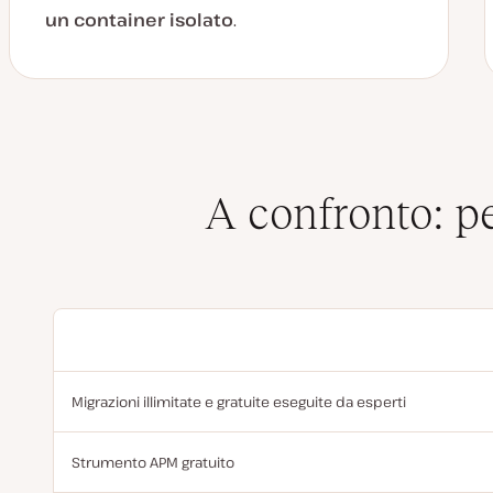
un container isolato
.
A confronto: p
Migrazioni illimitate e gratuite eseguite da esperti
Strumento APM gratuito