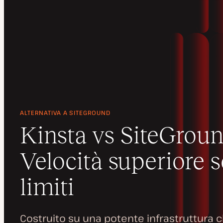
ALTERNATIVA A SITEGROUND
Kinsta vs SiteGroun
Velocità superiore 
limiti
Costruito su una potente infrastruttura c