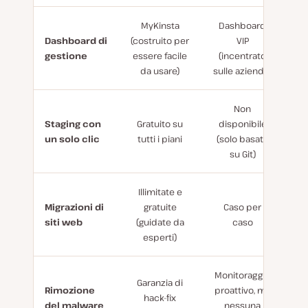
MyKinsta
Dashboard
Dashboard di
(costruito per
VIP
gestione
essere facile
(incentrato
da usare)
sulle aziende)
Non
Staging con
Gratuito su
disponibile
un solo clic
tutti i piani
(solo basato
su Git)
Illimitate e
Migrazioni di
gratuite
Caso per
siti web
(guidate da
caso
esperti)
Monitoraggio
Garanzia di
Rimozione
proattivo, ma
hack-fix
del malware
nessuna