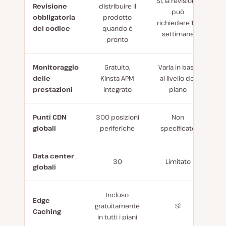
Sì, la revisione
Revisione
distribuire il
può
obbligatoria
prodotto
richiedere 1-3
del codice
quando è
settimane
pronto
Monitoraggio
Gratuito,
Varia in base
delle
Kinsta APM
al livello del
prestazioni
integrato
piano
Punti CDN
300 posizioni
Non
globali
periferiche
specificato
Da
ta center
30
Limitato
globali
Incluso
Edge
gratuitamente
Sì
Caching
in tutti i piani