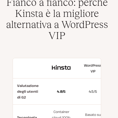
Fianco a fianco: perché
Kinsta è la migliore
alternativa a WordPress
VIP
WordPress
Con
VIP
Kinsta
Valutazione
degli utenti
4.8/5
4.5/5
di G2
Container
Basato su
Tecnologia
cloud 100%