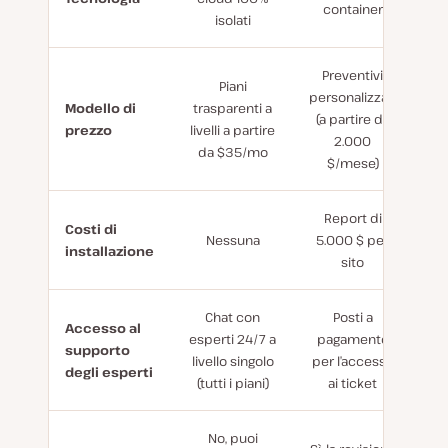
container
isolati
Preventivi
Piani
personalizzati
Modello di
trasparenti a
(a partire da
prezzo
livelli a partire
2.000
da $35/mo
$/mese)
Report di
Costi di
Nessuna
5.000 $ per
installazione
sito
Chat con
Posti a
Accesso al
esperti 24/7 a
pagamento
supporto
livello singolo
per l’accesso
degli esperti
(tutti i piani)
ai ticket
No, puoi