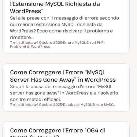
l’Estensione MySQL Richiesta da
n
a
WordPress”
t
a
Sei alle prese con il messaggio di errore secondo
cui manca l'estensione MySQL richiesta da
WordPress? Ecco come risolvere il problema e
rimettere…
7 min di lettura
1 Ottobre 2025
Errore MySQL
Errori PHP
Tempo di lettura
Problemi di WordPress
D
A
A
A
a
r
r
r
t
g
g
g
a
o
o
o
a
m
m
m
g
e
e
e
g
n
n
n
Come Correggere l’Errore “MySQL
i
t
t
t
Server Has Gone Away” in WordPress
o
o
o
o
r
Scopri la causa del messaggio d'errore "MySQL
n
a
server has gone away" in WordPress e a risolverlo
t
a
con tre metodi efficaci.
7 min di lettura
1 Ottobre 2025
Database MySQL
Errore MySQL
Tempo di lettura
D
A
A
a
r
r
t
g
g
a
o
o
a
m
m
g
e
e
Come Correggere l’Errore 1064 di
g
n
n
i
t
t