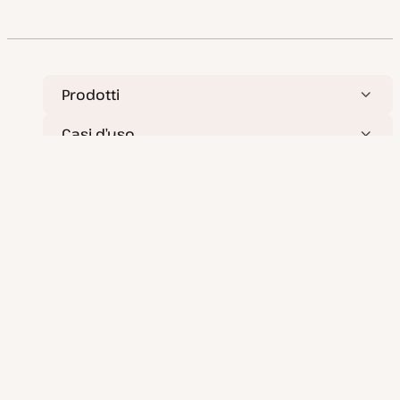
Prodotti
Casi d’uso
Servizi
Risorse
Azienda
Distribuisci applicazioni, database e siti statici in tutta
semplicità.