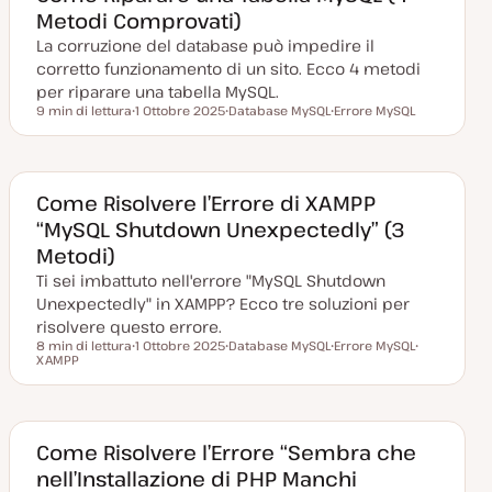
Metodi Comprovati)
La corruzione del database può impedire il
corretto funzionamento di un sito. Ecco 4 metodi
per riparare una tabella MySQL.
9 min di lettura
1 Ottobre 2025
Database MySQL
Errore MySQL
Tempo di lettura
D
A
A
a
r
r
t
g
g
a
o
o
a
m
m
g
e
e
Come Risolvere l’Errore di XAMPP
g
n
n
“MySQL Shutdown Unexpectedly” (3
i
t
t
o
o
o
Metodi)
r
n
Ti sei imbattuto nell'errore "MySQL Shutdown
a
t
Unexpectedly" in XAMPP? Ecco tre soluzioni per
a
risolvere questo errore.
8 min di lettura
1 Ottobre 2025
Database MySQL
Errore MySQL
Tempo di lettura
XAMPP
D
A
A
A
a
r
r
r
t
g
g
g
a
o
o
o
a
m
m
m
g
e
e
e
g
n
n
n
Come Risolvere l’Errore “Sembra che
i
t
t
t
nell’Installazione di PHP Manchi
o
o
o
o
r