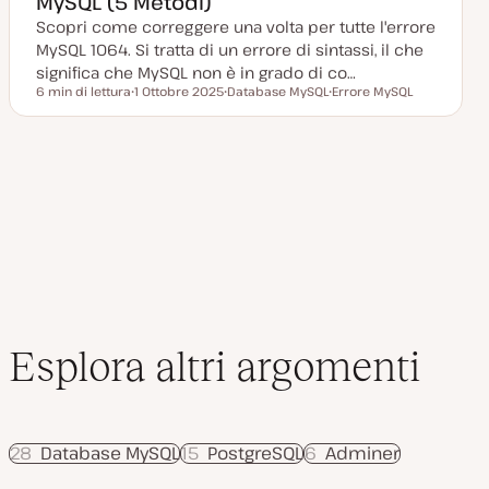
MySQL (5 Metodi)
o
o
o
Scopri come correggere una volta per tutte l'errore
r
n
MySQL 1064. Si tratta di un errore di sintassi, il che
a
t
significa che MySQL non è in grado di co…
a
6 min di lettura
1 Ottobre 2025
Database MySQL
Errore MySQL
Tempo di lettura
D
A
A
a
r
r
t
g
g
a
o
o
a
m
m
g
e
e
g
n
n
i
t
t
o
o
o
r
n
a
t
a
Esplora altri argomenti
28
Database MySQL
15
PostgreSQL
6
Adminer