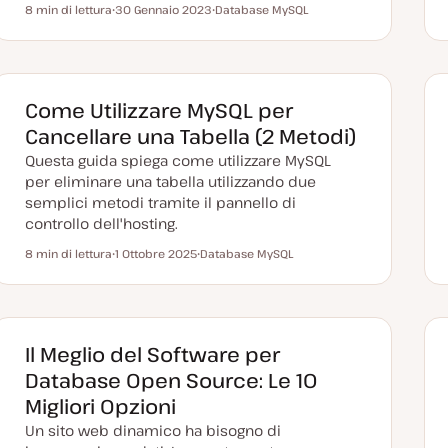
8 min di lettura
30 Gennaio 2023
Database MySQL
Tempo di lettura
D
A
a
r
t
g
a
o
a
m
g
e
g
n
Come Utilizzare MySQL per
i
t
o
o
Cancellare una Tabella (2 Metodi)
r
n
Questa guida spiega come utilizzare MySQL
a
t
per eliminare una tabella utilizzando due
a
semplici metodi tramite il pannello di
controllo dell'hosting.
8 min di lettura
1 Ottobre 2025
Database MySQL
Tempo di lettura
D
A
a
r
t
g
a
o
a
m
g
e
g
n
Il Meglio del Software per
i
t
o
o
Database Open Source: Le 10
r
n
Migliori Opzioni
a
t
Un sito web dinamico ha bisogno di
a