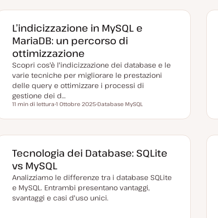
L’indicizzazione in MySQL e
MariaDB: un percorso di
ottimizzazione
Scopri cos'è l'indicizzazione dei database e le
varie tecniche per migliorare le prestazioni
delle query e ottimizzare i processi di
gestione dei d…
11 min di lettura
1 Ottobre 2025
Database MySQL
Tempo di lettura
D
A
a
r
t
g
a
o
a
m
g
e
g
n
Tecnologia dei Database: SQLite
i
t
o
o
vs MySQL
r
n
Analizziamo le differenze tra i database SQLite
a
t
e MySQL. Entrambi presentano vantaggi,
a
svantaggi e casi d'uso unici.