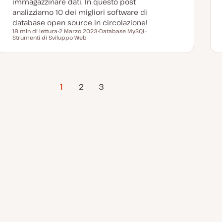
immagazzinare dati. In questo post
analizziamo 10 dei migliori software di
database open source in circolazione!
18 min di lettura
2 Marzo 2023
Database MySQL
Tempo di lettura
Strumenti di Sviluppo Web
D
A
A
a
r
r
t
g
g
a
o
o
a
m
m
g
e
e
g
n
n
Pagina
i
t
t
1
2
3
o
o
o
successiva
r
n
a
t
a