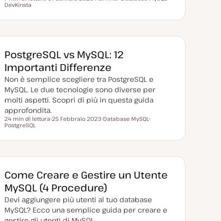
Tempo di lettura
DevKinsta
D
A
A
A
a
r
r
r
t
g
g
g
a
o
o
o
a
m
m
m
g
e
e
e
g
n
n
n
i
t
t
t
PostgreSQL vs MySQL: 12
o
o
o
o
r
Importanti Differenze
n
a
Non è semplice scegliere tra PostgreSQL e
t
a
MySQL. Le due tecnologie sono diverse per
molti aspetti. Scopri di più in questa guida
approfondita.
24 min di lettura
25 Febbraio 2023
Database MySQL
Tempo di lettura
PostgreSQL
D
A
A
a
r
r
t
g
g
a
o
o
a
m
m
g
e
e
g
n
n
i
t
t
Come Creare e Gestire un Utente
o
o
o
r
MySQL (4 Procedure)
n
a
Devi aggiungere più utenti al tuo database
t
a
MySQL? Ecco una semplice guida per creare e
gestire gli utenti di MySQL.