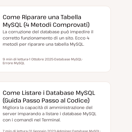
Come Riparare una Tabella
MySQL (4 Metodi Comprovati)
La corruzione del database può impedire il
corretto funzionamento di un sito. Ecco 4
metodi per riparare una tabella MySQL.
9 min di lettura
1 Ottobre 2025
Database MySQL
Tempo di lettura
Errore MySQL
D
A
A
a
r
r
t
g
g
a
o
o
a
m
m
g
e
e
g
n
n
i
t
t
Come Listare i Database MySQL
o
o
o
r
(Guida Passo Passo al Codice)
n
a
Migliora la capacità di amministrazione del
t
a
server imparando a listare i database MySQL
con i comandi nel Terminal.
7 min di lettura
31 Gennaio 2023
Adminer
Database MySQL