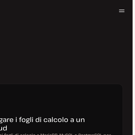
Navig
Prova gratis
gare i fogli di calcolo a un
ud