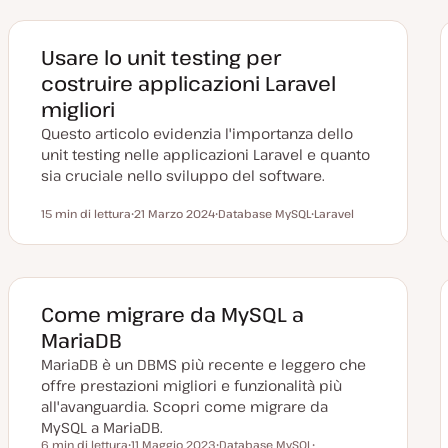
Usare lo unit testing per
costruire applicazioni Laravel
migliori
Questo articolo evidenzia l'importanza dello
unit testing nelle applicazioni Laravel e quanto
sia cruciale nello sviluppo del software.
15 min di lettura
21 Marzo 2024
Database MySQL
Laravel
Tempo di lettura
D
A
A
a
r
r
t
g
g
a
o
o
a
m
m
g
e
e
g
n
n
Come migrare da MySQL a
i
t
t
o
o
o
MariaDB
r
n
MariaDB è un DBMS più recente e leggero che
a
t
offre prestazioni migliori e funzionalità più
a
all'avanguardia. Scopri come migrare da
MySQL a MariaDB.
6 min di lettura
11 Maggio 2023
Database MySQL