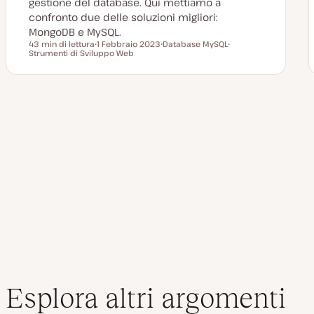
gestione del database. Qui mettiamo a
confronto due delle soluzioni migliori:
MongoDB e MySQL.
43 min di lettura
1 Febbraio 2023
Database MySQL
Tempo di lettura
Strumenti di Sviluppo Web
D
A
A
a
r
r
t
g
g
a
o
o
a
m
m
g
e
e
g
n
n
Paginazione
i
t
t
o
o
o
r
degli
n
a
t
a
articoli
Esplora altri argomenti