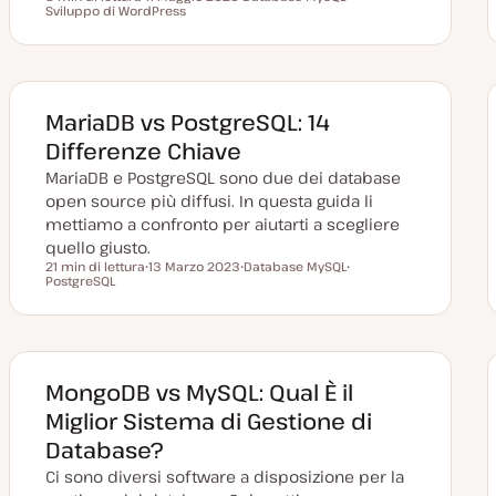
Tempo di lettura
Sviluppo di WordPress
D
A
A
a
r
r
t
g
g
a
o
o
a
m
m
g
e
e
g
n
n
i
t
t
MariaDB vs PostgreSQL: 14
o
o
o
r
Differenze Chiave
n
a
MariaDB e PostgreSQL sono due dei database
t
a
open source più diffusi. In questa guida li
mettiamo a confronto per aiutarti a scegliere
quello giusto.
21 min di lettura
13 Marzo 2023
Database MySQL
Tempo di lettura
PostgreSQL
D
A
A
a
r
r
t
g
g
a
o
o
a
m
m
g
e
e
g
n
n
i
t
t
MongoDB vs MySQL: Qual È il
o
o
o
r
Miglior Sistema di Gestione di
n
a
Database?
t
a
Ci sono diversi software a disposizione per la