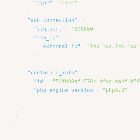
"type"
:
"live"
}
,
"ssh_connection"
:
{
"ssh_port"
:
"808080"
,
"ssh_ip"
:
{
"external_ip"
:
"1xx.1xx.1xx.1xx"
}
}
,
"container_info"
:
{
"id"
:
"54fb80af-576c-4fdc-ba4f-b59
"php_engine_version"
:
"php8.0"
}
}
]
}
}