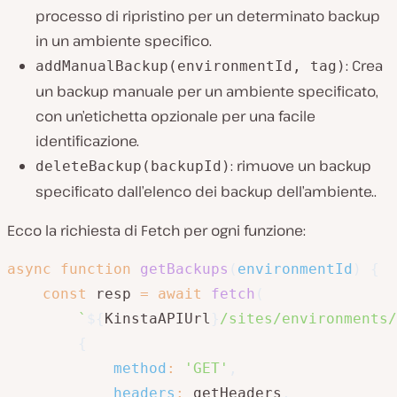
processo di ripristino per un determinato backup
in un ambiente specifico.
: Crea
addManualBackup(environmentId, tag)
un backup manuale per un ambiente specificato,
con un’etichetta opzionale per una facile
identificazione.
: rimuove un backup
deleteBackup(backupId)
specificato dall’elenco dei backup dell’ambiente..
Ecco la richiesta di Fetch per ogni funzione:
async
function
getBackups
(
environmentId
)
{
const
 resp 
=
await
fetch
(
`
${
KinstaAPIUrl
}
/sites/environments/
{
method
:
'GET'
,
headers
:
 getHeaders
,