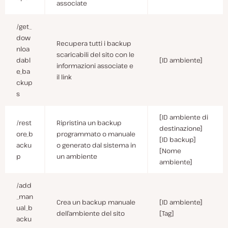
associate
/get_
dow
Recupera tutti i backup
nloa
scaricabili del sito con le
dabl
[ID ambiente]
informazioni associate e
e_ba
il link
ckup
s
[ID ambiente di
/rest
Ripristina un backup
destinazione]
ore_b
programmato o manuale
[ID backup]
acku
o generato dal sistema in
[Nome
p
un ambiente
ambiente]
/add
_man
Crea un backup manuale
[ID ambiente]
ual_b
dell’ambiente del sito
[Tag]
acku