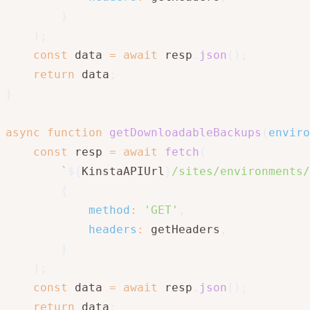
}
)
;
const
 data 
=
await
 resp
.
json
(
)
;
return
 data
;
}
async
function
getDownloadableBackups
(
enviro
const
 resp 
=
await
fetch
(
`
${
KinstaAPIUrl
}
/sites/environments/
{
method
:
'GET'
,
headers
:
 getHeaders
,
}
)
;
const
 data 
=
await
 resp
.
json
(
)
;
return
 data
;