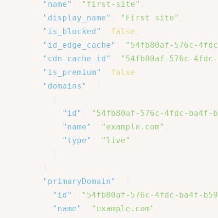
"name"
:
"first-site"
,
"display_name"
:
"First site"
,
"is_blocked"
:
false
,
"id_edge_cache"
:
"54fb80af-576c-4fdc
"cdn_cache_id"
:
"54fb80af-576c-4fdc-
"is_premium"
:
false
,
"domains"
:
[
{
"id"
:
"54fb80af-576c-4fdc-ba4f-b
"name"
:
"example.com"
,
"type"
:
"live"
}
]
,
"primaryDomain"
:
{
"id"
:
"54fb80af-576c-4fdc-ba4f-b59
"name"
:
"example.com"
,