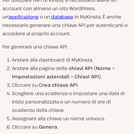
Per utilizzare l’API di Kinsta, è necessario avere un
account con almeno un sito WordPress,
un’
applicazione
o un
database
in MyKinsta. È anche
necessario generare una chiave API per autenticarsi e
accedere al proprio account.
Per generare una chiave API:
Andare alla dashboard di MyKinsta.
Andare alla pagina delle
chiavi API
(
Nome
>
Impostazioni aziendali
>
Chiavi API
).
Cliccare su
Crea chiave API
.
Scegliere una scadenza o impostare una data di
inizio personalizzata e un numero di ore di
scadenza della chiave.
Assegnare alla chiave un nome univoco.
Cliccare su
Genera
.