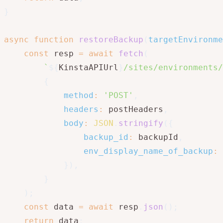
}
async
function
restoreBackup
(
targetEnvironme
const
 resp 
=
await
fetch
(
`
${
KinstaAPIUrl
}
/sites/environments/
{
method
:
'POST'
,
headers
:
 postHeaders
,
body
:
JSON
.
stringify
(
{
backup_id
:
 backupId
,
env_display_name_of_backup
:
 
}
)
,
}
)
;
const
 data 
=
await
 resp
.
json
(
)
;
return
 data
;