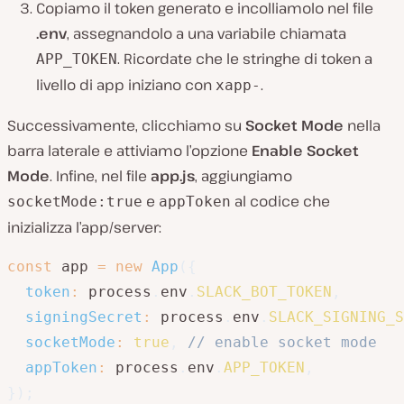
Copiamo il token generato e incolliamolo nel file
.env
, assegnandolo a una variabile chiamata
. Ricordate che le stringhe di token a
APP_TOKEN
livello di app iniziano con
.
xapp-
Successivamente, clicchiamo su
Socket Mode
nella
barra laterale e attiviamo l’opzione
Enable Socket
Mode
. Infine, nel file
app.js
, aggiungiamo
e
al codice che
socketMode:true
appToken
inizializza l’app/server:
const
 app 
=
new
App
(
{
token
:
 process
.
env
.
SLACK_BOT_TOKEN
,
signingSecret
:
 process
.
env
.
SLACK_SIGNING_S
socketMode
:
true
,
// enable socket mode
appToken
:
 process
.
env
.
APP_TOKEN
,
}
)
;