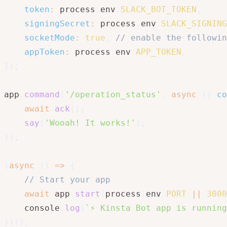
token
:
 process
.
env
.
SLACK_BOT_TOKEN
,
signingSecret
:
 process
.
env
.
SLACK_SIGNING
socketMode
:
true
,
// enable the followin
appToken
:
 process
.
env
.
APP_TOKEN
,
}
)
;
app
.
command
(
'/operation_status'
,
async
(
{
 co
await
ack
(
)
;
say
(
'Wooah! It works!'
)
;
}
)
;
(
async
(
)
=>
{
// Start your app
await
 app
.
start
(
process
.
env
.
PORT
||
3000
    console
.
log
(
`
⚡️ Kinsta Bot app is runnin
}
)
(
)
;