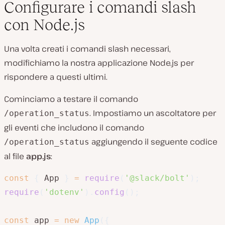
Configurare i comandi slash
con Node.js
Una volta creati i comandi slash necessari,
modifichiamo la nostra applicazione Node.js per
rispondere a questi ultimi.
Cominciamo a testare il comando
. Impostiamo un ascoltatore per
/operation_status
gli eventi che includono il comando
aggiungendo il seguente codice
/operation_status
al file
app.js
:
const
{
 App 
}
=
require
(
'@slack/bolt'
)
;
require
(
'dotenv'
)
.
config
(
)
;
const
 app 
=
new
App
(
{