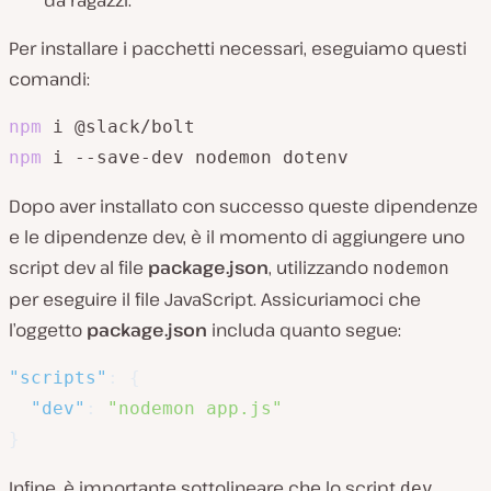
da ragazzi.
Per installare i pacchetti necessari, eseguiamo questi
comandi:
npm
npm
 i --save-dev nodemon dotenv
Dopo aver installato con successo queste dipendenze
e le dipendenze dev, è il momento di aggiungere uno
script dev al file
package.json
, utilizzando
nodemon
per eseguire il file JavaScript. Assicuriamoci che
l’oggetto
package.json
includa quanto segue:
"scripts"
:
{
"dev"
:
"nodemon app.js"
}
Infine, è importante sottolineare che lo script
dev