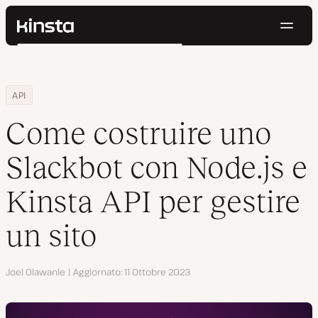
Navig
Kinsta®
Cerca
Piattaforma
Soluzioni
Accedi
Prova gratis
Home
Centro Risorse
Blog
Come costruire uno Slackbot con Node.js e Kinsta API per gestire
API
Prezzi
Risorse
Come costruire uno
Contatti
Slackbot con Node.js e
Kinsta API per gestire
un sito
Autore
Joel Olawanle
Aggiornato
11 Ottobre 2023