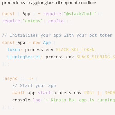
precedenza e aggiungiamo il seguente codice:
const
{
 App 
}
=
require
(
"@slack/bolt"
)
;
require
(
"dotenv"
)
.
config
(
)
;
// Initializes your app with your bot token 
const
 app 
=
new
App
(
{
token
:
 process
.
env
.
SLACK_BOT_TOKEN
,
signingSecret
:
 process
.
env
.
SLACK_SIGNING_S
}
)
;
(
async
(
)
=>
{
// Start your app
await
 app
.
start
(
process
.
env
.
PORT
||
3000
    console
.
log
(
`
⚡️ Kinsta Bot app is runnin
}
)
(
)
;