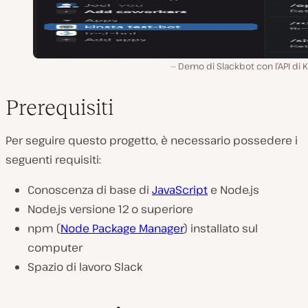
Demo di Slackbot con l’API di K
Prerequisiti
Per seguire questo progetto, è necessario possedere i
seguenti requisiti:
Conoscenza di base di
JavaScript
e Node.js
Node.js versione 12 o superiore
npm (
Node Package Manager
) installato sul
computer
Spazio di lavoro Slack