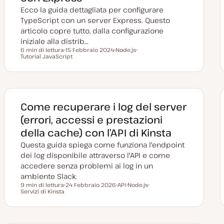
n
Ecco la guida dettagliata per configurare
a
t
TypeScript con un server Express. Questo
a
articolo copre tutto, dalla configurazione
iniziale alla distrib…
6 min di lettura
15 Febbraio 2024
Node.js
Tempo di lettura
Tutorial JavaScript
D
A
A
a
r
r
t
g
g
a
o
o
a
m
m
g
e
e
g
n
n
i
t
t
Come recuperare i log del server
o
o
o
r
(errori, accessi e prestazioni
n
a
della cache) con l’API di Kinsta
t
a
Questa guida spiega come funziona l'endpoint
dei log disponibile attraverso l'API e come
accedere senza problemi ai log in un
ambiente Slack.
9 min di lettura
24 Febbraio 2026
API
Node.js
Tempo di lettura
Servizi di Kinsta
D
A
A
A
a
r
r
r
t
g
g
g
a
o
o
o
a
m
m
m
g
e
e
e