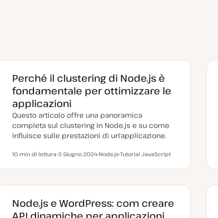
Perché il clustering di Node.js è
fondamentale per ottimizzare le
applicazioni
Questo articolo offre una panoramica
completa sul clustering in Node.js e su come
influisce sulle prestazioni di un'applicazione.
10 min di lettura
3 Giugno 2024
Node.js
Tutorial JavaScript
Tempo di lettura
D
A
A
a
r
r
t
g
g
a
o
o
a
m
m
g
e
e
g
n
n
Node.js e WordPress: com creare
i
t
t
o
o
o
API dinamiche per applicazioni
r