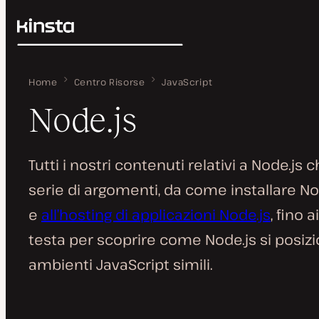
Kinsta®
Cerca
Piattaforma
Soluzioni
Home
Node.js
Centro Risorse
JavaScript
Accedi
Prezzi
Node.js
Risorse
Contatti
Tutti i nostri contenuti relativi a Node.js
serie di argomenti, da come installare No
e
all’hosting di applicazioni Node.js
, fino 
testa per scoprire come Node.js si posizi
ambienti JavaScript simili.