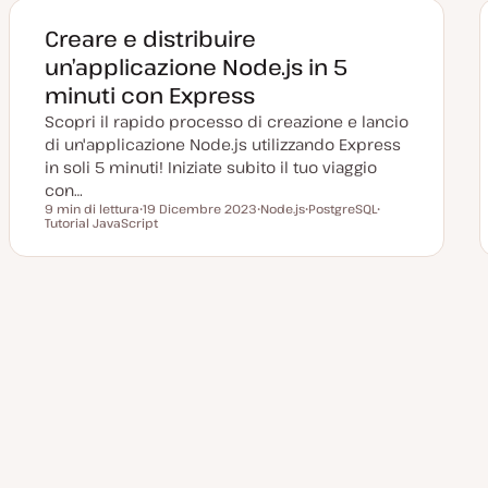
g
n
n
n
i
t
t
t
Creare e distribuire
o
o
o
o
r
un’applicazione Node.js in 5
n
a
minuti con Express
t
a
Scopri il rapido processo di creazione e lancio
di un'applicazione Node.js utilizzando Express
in soli 5 minuti! Iniziate subito il tuo viaggio
con…
9 min di lettura
19 Dicembre 2023
Node.js
PostgreSQL
Tempo di lettura
Tutorial JavaScript
D
A
A
A
a
r
r
r
t
g
g
g
a
o
o
o
a
m
m
m
g
e
e
e
g
n
n
n
Paginazione
i
t
t
t
o
o
o
o
r
degli
n
a
t
a
articoli