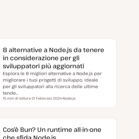
8 alternative a Node.js da tenere
in considerazione per gli
sviluppatori più aggiornati
Esplora le 8 migliori alternative a Node.js per
migliorare i tuoi progetti di sviluppo. Ideale
per gli sviluppatori alla ricerca delle ultime
tende…
15 min di lettura
21 Febbraio 2024
Node.js
Tempo di lettura
D
A
a
r
t
g
a
o
a
m
g
e
g
n
Cos’è Bun? Un runtime all-in-one
i
t
o
o
che sfida Node.js
r