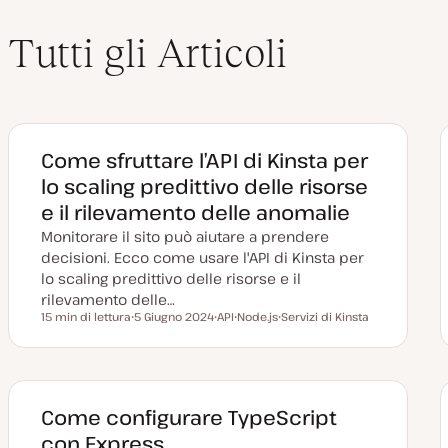
Tutti gli Articoli
Come sfruttare l’API di Kinsta per
lo scaling predittivo delle risorse
e il rilevamento delle anomalie
Monitorare il sito può aiutare a prendere
decisioni. Ecco come usare l'API di Kinsta per
lo scaling predittivo delle risorse e il
rilevamento delle…
15 min di lettura
5 Giugno 2024
API
Node.js
Servizi di Kinsta
Tempo di lettura
D
A
A
A
a
r
r
r
t
g
g
g
a
o
o
o
a
m
m
m
g
e
e
e
g
n
n
n
Come configurare TypeScript
i
t
t
t
o
o
o
o
con Express
r