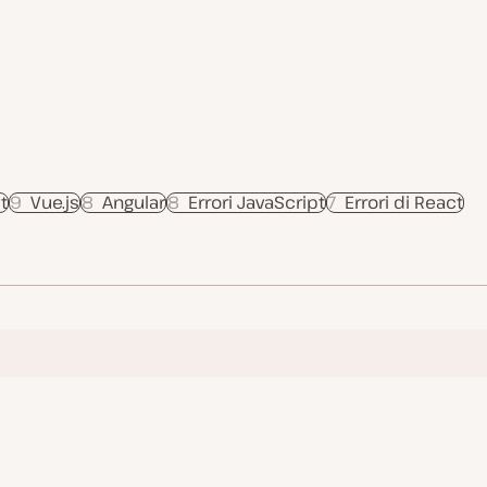
t
9
Vue.js
8
Angular
8
Errori JavaScript
7
Errori di React