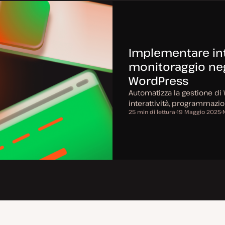
Implementare int
monitoraggio negl
WordPress
Automatizza la gestione di
interattività, programmazio
25 min di lettura
19 Maggio 2025
Tempo di lettura
D
A
a
r
t
g
a
o
a
g
e
g
n
i
t
o
o
r
n
a
t
a