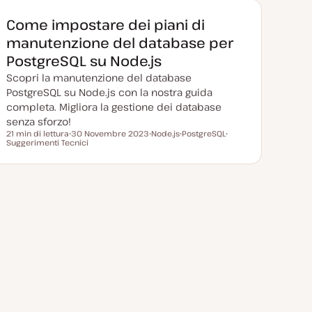
g
n
n
n
i
t
t
t
Come impostare dei piani di
o
o
o
o
r
manutenzione del database per
n
a
PostgreSQL su Node.js
t
a
Scopri la manutenzione del database
PostgreSQL su Node.js con la nostra guida
completa. Migliora la gestione dei database
senza sforzo!
21 min di lettura
30 Novembre 2023
Node.js
PostgreSQL
Tempo di lettura
Suggerimenti Tecnici
D
A
A
A
a
r
r
r
t
g
g
g
a
o
o
o
a
m
m
m
g
e
e
e
g
n
n
n
i
t
t
t
o
o
o
o
r
n
a
t
a