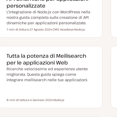
n
personalizzate
a
t
L'integrazione di Node.js con WordPress nella
a
nostra guida completa sulla creazione di API
dinamiche per applicazioni personalizzate.
7 min di lettura
27 Agosto 2024
CMS Headless
Node.js
Tempo di lettura
D
A
A
a
r
r
t
g
g
a
o
o
a
m
m
g
e
e
g
n
n
Tutta la potenza di Meilisearch
i
t
t
o
o
o
per le applicazioni Web
r
n
Ricerche velocissime ed esperienza utente
a
t
migliorata. Questa guida spiega come
a
integrare meilisearch nelle tue applicazioni.
8 min di lettura
4 Gennaio 2024
Node.js
Tempo di lettura
D
A
a
r
t
g
a
o
a
m