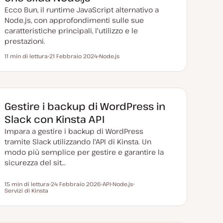
n
Ecco Bun, il runtime JavaScript alternativo a
a
t
Node.js, con approfondimenti sulle sue
a
caratteristiche principali, l'utilizzo e le
prestazioni.
11 min di lettura
21 Febbraio 2024
Node.js
Tempo di lettura
D
A
a
r
t
g
a
o
a
m
g
e
g
n
Gestire i backup di WordPress in
i
t
o
o
Slack con Kinsta API
r
n
Impara a gestire i backup di WordPress
a
t
tramite Slack utilizzando l'API di Kinsta. Un
a
modo più semplice per gestire e garantire la
sicurezza del sit…
15 min di lettura
24 Febbraio 2026
API
Node.js
Tempo di lettura
Servizi di Kinsta
D
A
A
A
a
r
r
r
t
g
g
g
a
o
o
o
a
m
m
m
g
e
e
e