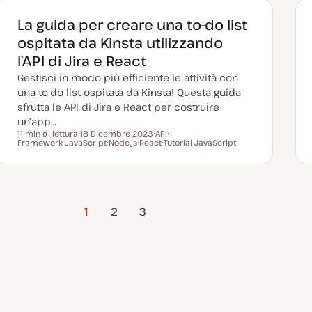
g
e
g
n
La guida per creare una to-do list
i
t
o
o
ospitata da Kinsta utilizzando
r
n
l’API di Jira e React
a
t
Gestisci in modo più efficiente le attività con
a
una to-do list ospitata da Kinsta! Questa guida
sfrutta le API di Jira e React per costruire
un'app…
11 min di lettura
18 Dicembre 2023
API
Tempo di lettura
Framework JavaScript
D
Node.js
React
A
Tutorial JavaScript
A
a
A
A
r
A
r
t
r
r
g
r
g
a
g
g
o
g
o
a
o
o
m
o
m
g
m
m
e
m
e
g
e
e
n
e
n
Pagina
i
n
n
t
n
t
1
2
3
o
t
t
o
t
o
successiva
r
o
o
o
n
a
t
a