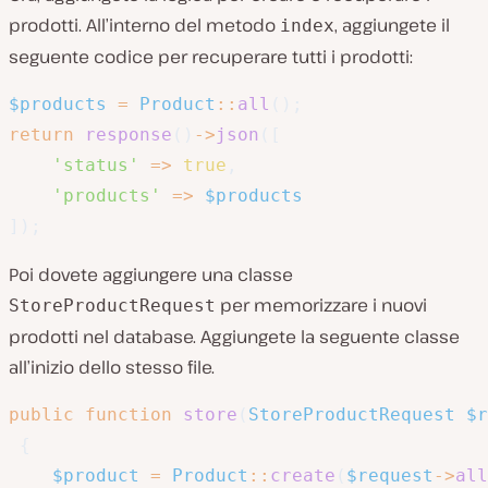
prodotti. All’interno del metodo
, aggiungete il
index
seguente codice per recuperare tutti i prodotti:
$products
=
Product
::
all
(
)
;
return
response
(
)
->
json
(
[
'status'
=>
true
,
'products'
=>
$products
]
)
;
Poi dovete aggiungere una classe
per memorizzare i nuovi
StoreProductRequest
prodotti nel database. Aggiungete la seguente classe
all’inizio dello stesso file.
public
function
store
(
StoreProductRequest
$r
{
$product
=
Product
::
create
(
$request
->
all