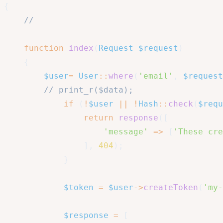
{
//
function
index
(
Request
$request
)
{
$user
=
User
::
where
(
'email'
,
$request
// print_r($data);
if
(
!
$user
||
!
Hash
::
check
(
$requ
return
response
(
[
'message'
=>
[
'These cre
]
,
404
)
;
}
$token
=
$user
->
createToken
(
'my-
$response
=
[