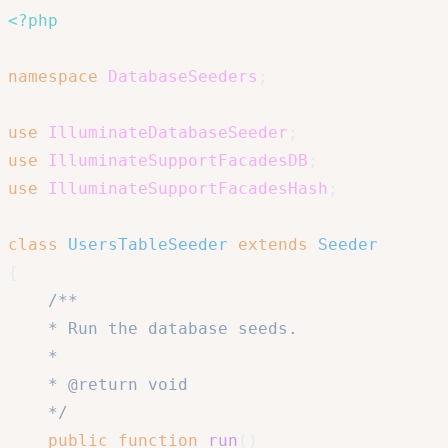
<?php
namespace
DatabaseSeeders
;
use
IlluminateDatabaseSeeder
;
use
IlluminateSupportFacadesDB
;
use
IlluminateSupportFacadesHash
;
class
UsersTableSeeder
extends
Seeder
{
/**

 	* Run the database seeds.

 	*

 	* @return void

 	*/
public
function
run
(
)