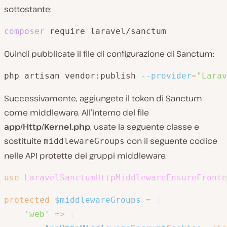
sottostante:
composer
 require laravel/sanctum
Quindi pubblicate il file di configurazione di Sanctum:
php artisan vendor:publish 
--provider
=
"Larav
Successivamente, aggiungete il token di Sanctum
come middleware. All’interno del file
app/Http/Kernel.php
, usate la seguente classe e
sostituite
con il seguente codice
middlewareGroups
nelle API protette dei gruppi middleware.
use
LaravelSanctumHttpMiddlewareEnsureFronte
protected
$middlewareGroups
=
[
'web'
=>
[