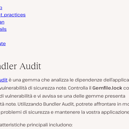
p
st_practices
an
ils
ute
ndler Audit
udit
è una gemma che analizza le dipendenze dell’applicaz
vulnerabilità di sicurezza note. Controlla il
Gemfile.lock
co
i vulnerabilità e vi avvisa se una delle gemme presenta
ità note. Utilizzando Bundler Audit, potrete affrontare in 
i problemi di sicurezza e mantenere la vostra applicazione
atteristiche principali includono: