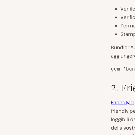
Verifi
Verifi
Permet
Stampa
Bundler A
aggiungere
gem ‘bun
2. Fr
FriendlyId
friendly pe
leggibili 
della vost