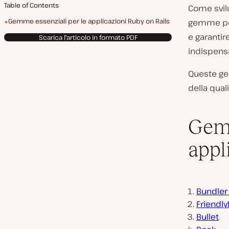
Table of Contents
Come svilu
Gemme essenziali per le applicazioni Ruby on Rails
gemme per 
e garanti
Scarica l'articolo in formato PDF
indispensa
Queste gem
della qual
Gemm
appl
Bundler
Friendly
Bullet