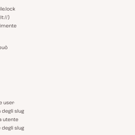
le.lock
t://)
almente
 può
e user-
n degli slug
za utente
 degli slug