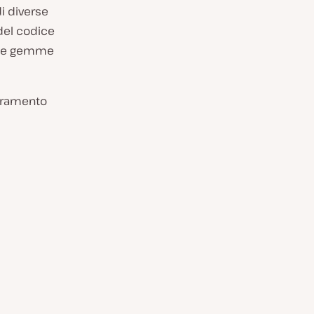
i diverse
 del codice
elle gemme
ioramento