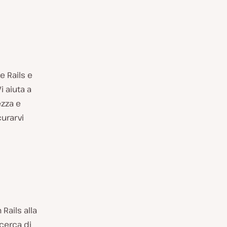
e Rails e
i aiuta a
ezza e
curarvi
Rails alla
icerca di