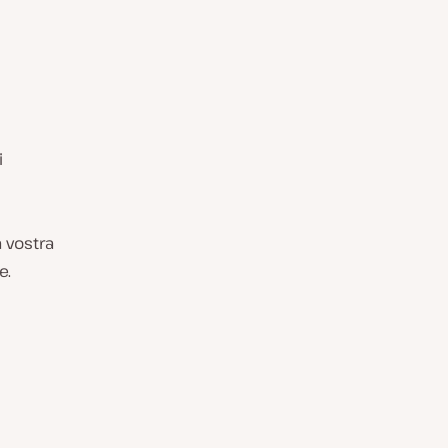
i
a vostra
e.