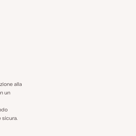
ione alla
n un
modo
 sicura.