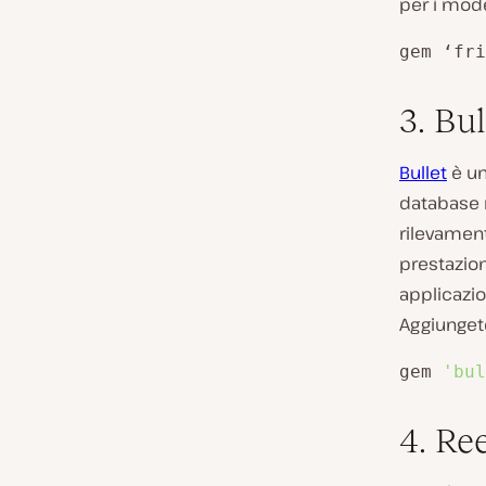
per i mode
gem ‘fri
3. Bul
Bullet
è un
database n
rilevament
prestazioni
applicazio
Aggiungete
gem 
'bul
4. Re