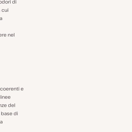
odori di
 cui
la
ere nel
 coerenti e
linee
nze del
 base di
ca