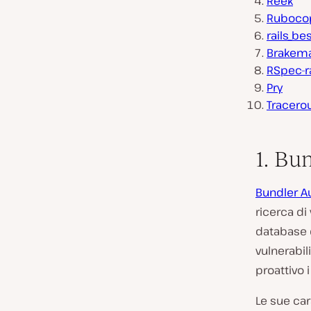
Reek
Ruboco
rails_be
Brakem
RSpec-ra
Pry
Tracero
1. Bu
Bundler A
ricerca di 
database d
vulnerabil
proattivo 
Le sue car