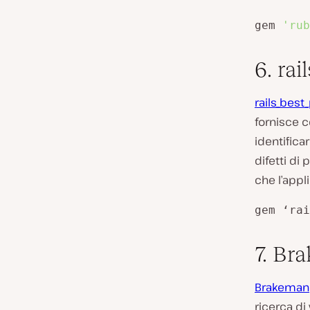
gem 
'rub
6. rai
rails_best
fornisce c
identifica
difetti di
che l’appl
gem ‘rai
7. Br
Brakeman
ricerca di