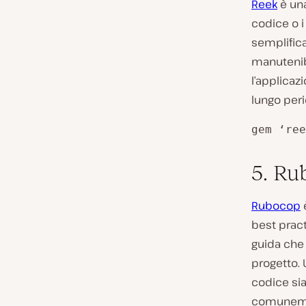
Reek
è una
codice o i
semplificar
manutenibi
l’applicaz
lungo peri
gem ‘ree
5. Ru
Rubocop
è
best pract
guida che 
progetto. 
codice sia
comuneme