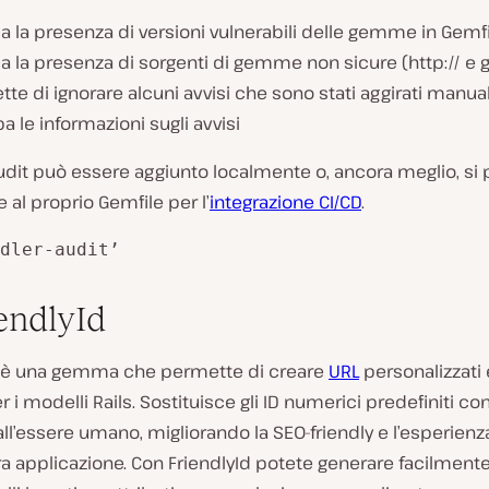
ca la presenza di versioni vulnerabili delle gemme in Gemfi
ca la presenza di sorgenti di gemme non sicure (http:// e gi
te di ignorare alcuni avvisi che sono stati aggirati manu
 le informazioni sugli avvisi
udit può essere aggiunto localmente o, ancora meglio, si
 al proprio Gemfile per l’
integrazione CI/CD
.
dler-audit’
iendlyId
è una gemma che permette di creare
URL
personalizzati 
r i modelli Rails. Sostituisce gli ID numerici predefiniti co
dall’essere umano, migliorando la SEO-friendly e l’esperien
ra applicazione. Con FriendlyId potete generare facilmente