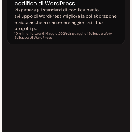
codifica di WordPress
Rispettare gli standard di codifica per lo
sviluppo di WordPress migliora la collaborazione,
e aiuta anche a mantenere aggiornati i tuoi
progetti p…
19 min di lettura
6 Maggio 2024
Linguaggi di Sviluppo Web
Tempo di lettura
Sviluppo di WordPress
D
A
A
a
r
r
t
g
g
a
o
o
a
m
m
g
e
e
g
n
n
i
t
t
o
o
o
r
n
a
t
a