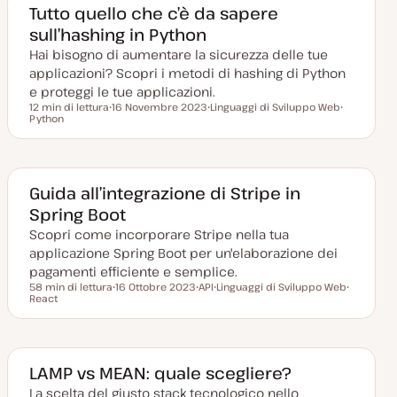
g
e
Tutto quello che c’è da sapere
g
n
sull’hashing in Python
i
t
o
o
Hai bisogno di aumentare la sicurezza delle tue
r
n
applicazioni? Scopri i metodi di hashing di Python
a
t
e proteggi le tue applicazioni.
a
12 min di lettura
16 Novembre 2023
Linguaggi di Sviluppo Web
Tempo di lettura
Python
D
A
A
a
r
r
t
g
g
a
o
o
a
m
m
g
e
e
g
n
n
Guida all’integrazione di Stripe in
i
t
t
Spring Boot
o
o
o
r
Scopri come incorporare Stripe nella tua
n
a
applicazione Spring Boot per un'elaborazione dei
t
a
pagamenti efficiente e semplice.
58 min di lettura
16 Ottobre 2023
API
Linguaggi di Sviluppo Web
Tempo di lettura
React
D
A
A
A
a
r
r
r
t
g
g
g
a
o
o
o
a
m
m
m
g
e
e
e
g
n
n
n
LAMP vs MEAN: quale scegliere?
i
t
t
t
o
o
o
o
La scelta del giusto stack tecnologico nello