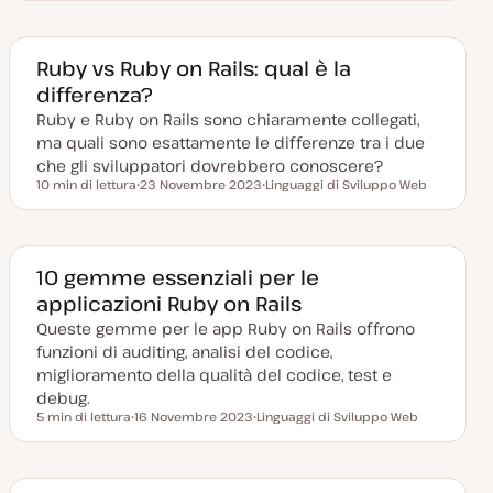
a
r
t
g
a
o
a
m
g
e
Ruby vs Ruby on Rails: qual è la
g
n
differenza?
i
t
o
o
Ruby e Ruby on Rails sono chiaramente collegati,
r
n
ma quali sono esattamente le differenze tra i due
a
t
che gli sviluppatori dovrebbero conoscere?
a
10 min di lettura
23 Novembre 2023
Linguaggi di Sviluppo Web
Tempo di lettura
D
A
a
r
t
g
a
o
a
m
g
e
10 gemme essenziali per le
g
n
applicazioni Ruby on Rails
i
t
o
o
Queste gemme per le app Ruby on Rails offrono
r
n
funzioni di auditing, analisi del codice,
a
t
miglioramento della qualità del codice, test e
a
debug.
5 min di lettura
16 Novembre 2023
Linguaggi di Sviluppo Web
Tempo di lettura
D
A
a
r
t
g
a
o
a
m