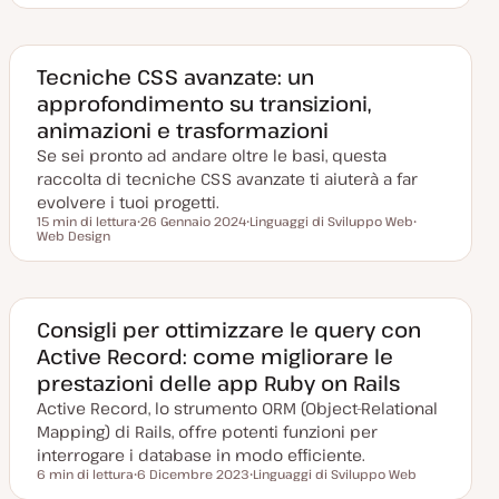
t
g
g
a
o
o
a
m
m
g
e
e
g
n
n
Tecniche CSS avanzate: un
i
t
t
approfondimento su transizioni,
o
o
o
r
animazioni e trasformazioni
n
a
Se sei pronto ad andare oltre le basi, questa
t
a
raccolta di tecniche CSS avanzate ti aiuterà a far
evolvere i tuoi progetti.
15 min di lettura
26 Gennaio 2024
Linguaggi di Sviluppo Web
Tempo di lettura
Web Design
D
A
A
a
r
r
t
g
g
a
o
o
a
m
m
g
e
e
g
n
n
Consigli per ottimizzare le query con
i
t
t
Active Record: come migliorare le
o
o
o
r
prestazioni delle app Ruby on Rails
n
a
Active Record, lo strumento ORM (Object-Relational
t
a
Mapping) di Rails, offre potenti funzioni per
interrogare i database in modo efficiente.
6 min di lettura
6 Dicembre 2023
Linguaggi di Sviluppo Web
Tempo di lettura
D
A