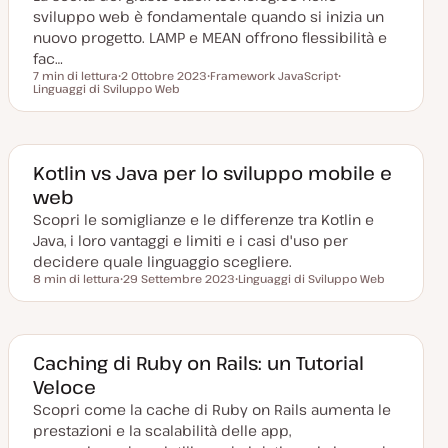
r
sviluppo web è fondamentale quando si inizia un
n
a
nuovo progetto. LAMP e MEAN offrono flessibilità e
t
fac…
a
7 min di lettura
2 Ottobre 2023
Framework JavaScript
Tempo di lettura
Linguaggi di Sviluppo Web
D
A
A
a
r
r
t
g
g
a
o
o
a
m
m
g
e
e
g
n
n
Kotlin vs Java per lo sviluppo mobile e
i
t
t
web
o
o
o
r
Scopri le somiglianze e le differenze tra Kotlin e
n
a
Java, i loro vantaggi e limiti e i casi d'uso per
t
a
decidere quale linguaggio scegliere.
8 min di lettura
29 Settembre 2023
Linguaggi di Sviluppo Web
Tempo di lettura
D
A
a
r
t
g
a
o
a
m
g
e
Caching di Ruby on Rails: un Tutorial
g
n
Veloce
i
t
o
o
Scopri come la cache di Ruby on Rails aumenta le
r
n
prestazioni e la scalabilità delle app,
a
t