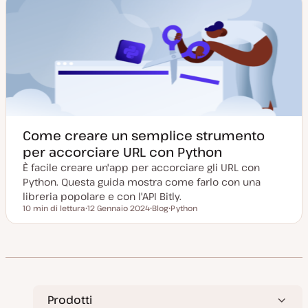
Come creare un semplice strumento
per accorciare URL con Python
È facile creare un'app per accorciare gli URL con
Python. Questa guida mostra come farlo con una
libreria popolare e con l'API Bitly.
10 min di lettura
12 Gennaio 2024
Blog
Python
Tempo di lettura
D
P
A
a
o
r
t
s
g
a
t
o
a
t
m
g
y
e
g
p
n
i
e
t
o
o
r
Prodotti
n