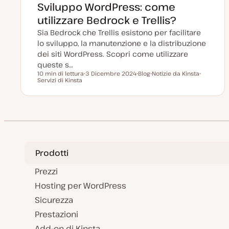
Sviluppo WordPress: come
utilizzare Bedrock e Trellis?
Sia Bedrock che Trellis esistono per facilitare
lo sviluppo, la manutenzione e la distribuzione
dei siti WordPress. Scopri come utilizzare
queste s…
10 min di lettura
3 Dicembre 2024
Blog
Notizie da Kinsta
Tempo di lettura
Servizi di Kinsta
D
P
A
A
a
o
r
r
t
s
g
g
a
t
o
o
a
t
m
m
g
y
e
e
g
p
n
n
i
e
t
t
o
o
o
r
n
Prodotti
a
t
a
Prezzi
Hosting per WordPress
Sicurezza
Prestazioni
Add-on di Kinsta