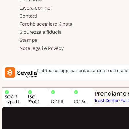
Lavora con noi
Contatti
Perché scegliere Kinsta
Sicurezza e fiducia
Stampa
Note legali e Privacy
Distribuisci applicazioni, database e siti static
Prendiamo su
SOC 2
ISO
Trust Center
Poli
Type II
27001
GDPR
CCPA