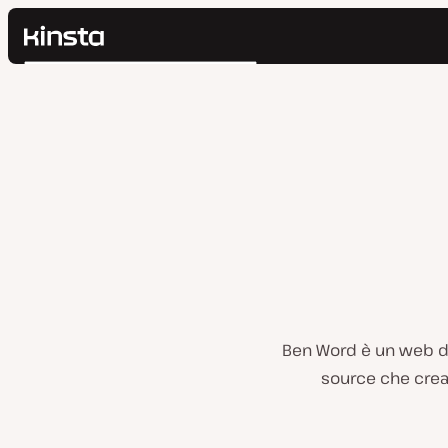
Kinsta®
Cerca
Piattaforma
Soluzioni
Accedi
Prezzi
Risorse
Contatti
Ben Word è un web dev
source che crea s