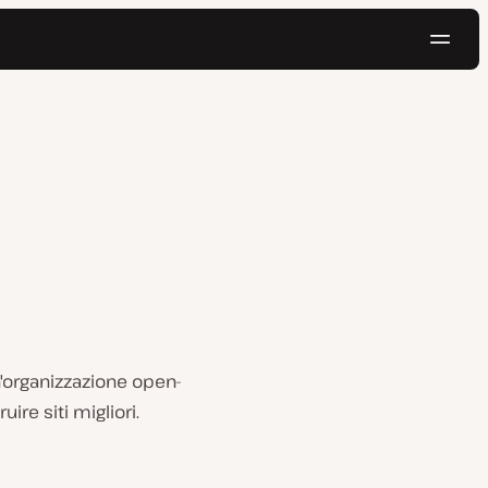
Navig
Prova gratis
n'organizzazione open-
ire siti migliori.