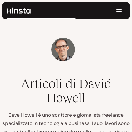
Navig
Kinsta®
Cerca
Piattaforma
Soluzioni
Accedi
Prova gratis
Prezzi
Risorse
Contatti
Articoli di David
Howell
Dave Howell è uno scrittore e giornalista freelance
specializzato in tecnologia e business. I suoi lavori sono
apparsi sulla stampa nazionale e sulle principali riviste