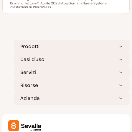
15 min di lettura
11 Aprile 2023
Blog
Domain Name System
Tempo di lettura
Prestazioni di WordPress
D
P
A
A
a
o
r
r
t
s
g
g
a
t
o
o
a
t
m
m
g
y
e
e
g
p
n
n
i
e
t
t
o
o
o
r
n
Prodotti
a
t
a
Casi d’uso
Servizi
Risorse
Azienda