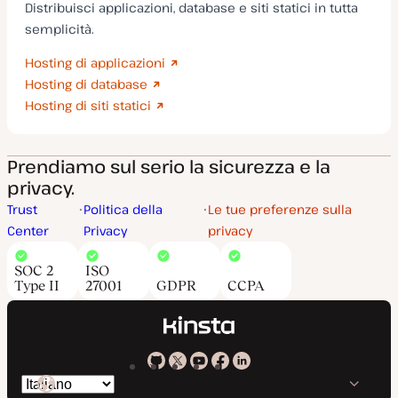
Distribuisci applicazioni, database e siti statici in tutta
semplicità.
Hosting di applicazioni
Hosting di database
Hosting di siti statici
Prendiamo sul serio la sicurezza e la
privacy.
Trust
Politica della
Le tue preferenze sulla
Center
Privacy
privacy
SOC 2
ISO
Type II
27001
GDPR
CCPA
Kinsta
Kinsta
Kinsta
Kinsta
Kinsta
Cambia
su
su
su
su
su