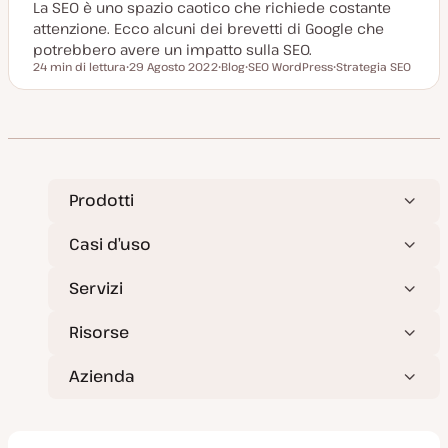
La SEO è uno spazio caotico che richiede costante
attenzione. Ecco alcuni dei brevetti di Google che
potrebbero avere un impatto sulla SEO.
24 min di lettura
29 Agosto 2022
Blog
SEO WordPress
Strategia SEO
Tempo di lettura
D
P
A
A
a
o
r
r
t
s
g
g
a
t
o
o
a
t
m
m
g
y
e
e
g
p
n
n
i
e
t
t
o
o
o
r
Prodotti
n
a
t
Casi d’uso
a
Servizi
Risorse
Azienda