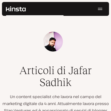
Navig
Kinsta®
Cerca
Piattaforma
Soluzioni
Accedi
Prova gratis
Prezzi
Risorse
Contatti
Articoli di Jafar
Sadhik
Un content specialist che lavora nel campo del
marketing digitale da 4 anni. Attualmente lavora presso
Stan Ventures ed è appassionato di servizi di blogger