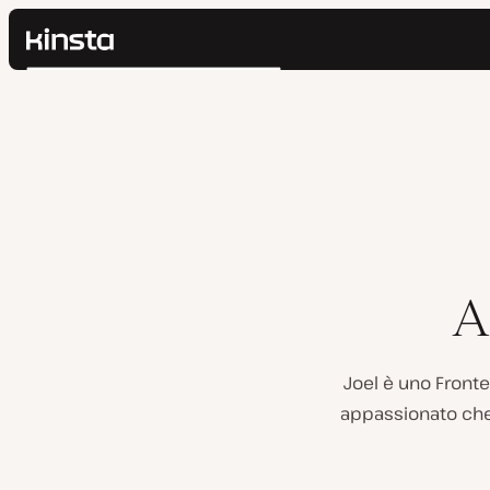
Kinsta®
Cerca
Piattaforma
Soluzioni
Accedi
Prezzi
Risorse
Contatti
A
Joel è uno Front
appassionato che 