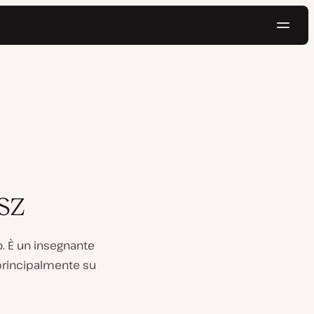
Navig
Prova gratis
sz
. È un insegnante
 principalmente su