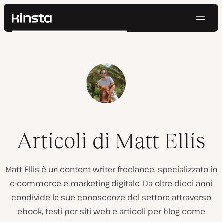
Navig
Kinsta®
Cerca
Piattaforma
Soluzioni
Accedi
Prova gratis
Prezzi
Risorse
Contatti
Articoli di Matt Ellis
Matt Ellis è un content writer freelance, specializzato in
e-commerce e marketing digitale. Da oltre dieci anni
condivide le sue conoscenze del settore attraverso
ebook, testi per siti web e articoli per blog come