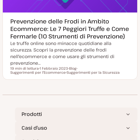
Prevenzione delle Frodi in Ambito
Ecommerce: Le 7 Peggiori Truffe e Come
Fermarle (10 Strumenti di Prevenzione)
Le truffe online sono minacce quotidiane alla
sicurezza. Scopri la prevenzione delle frodi
nell'ecommerce e come usare gli strumenti di
prevenzione…
19 min di lettura
1 Febbraio 2023
Blog
Tempo di lettura
Suggerimenti per l'Ecommerce
D
Suggerimenti per la Sicurezza
P
A
a
A
o
r
t
r
s
g
a
g
t
o
a
o
t
m
g
m
y
e
g
e
p
n
i
n
e
t
o
t
o
r
o
n
Prodotti
a
t
a
Casi d’uso