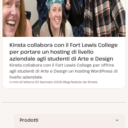
Kinsta collabora con il Fort Lewis College
per portare un hosting di livello
aziendale agli studenti di Arte e Design
Kinsta collabora con il Fort Lewis College per offrire
agli studenti di Arte e Design un hosting WordPress di
livello aziendale.
4 min di lettura
20 Gennaio 2026
Blog
Notizie da Kinsta
Tempo di lettura
D
P
A
a
o
r
t
s
g
a
t
o
a
t
m
g
y
e
g
p
n
i
e
t
o
o
r
Prodotti
n
a