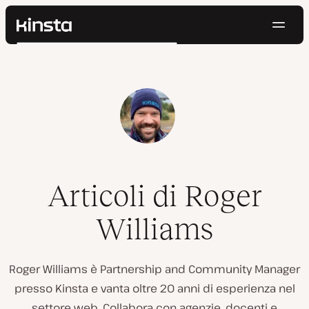
Navig
Kinsta®
Cerca
Piattaforma
Soluzioni
Accedi
Prova gratis
Prezzi
Risorse
Contatti
Articoli di Roger
Williams
Roger Williams è Partnership and Community Manager
presso Kinsta e vanta oltre 20 anni di esperienza nel
settore web. Collabora con agenzie, docenti e