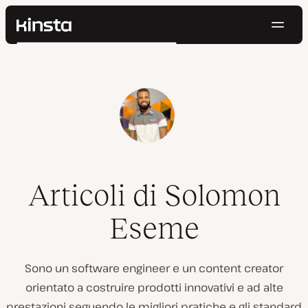
Navig
Kinsta®
Cerca
Piattaforma
Soluzioni
Accedi
Prova gratis
Prezzi
Risorse
Contatti
Articoli di Solomon
Eseme
Sono un software engineer e un content creator
orientato a costruire prodotti innovativi e ad alte
prestazioni seguendo le migliori pratiche e gli standard