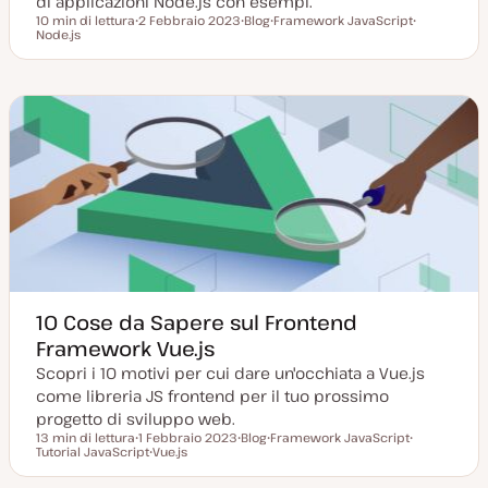
di applicazioni Node.js con esempi.
10 min di lettura
2 Febbraio 2023
Blog
Framework JavaScript
Tempo di lettura
Node.js
D
P
A
A
a
o
r
r
t
s
g
g
a
t
o
o
a
t
m
m
g
y
e
e
g
p
n
n
i
e
t
t
o
o
o
r
n
a
t
a
10 Cose da Sapere sul Frontend
Framework Vue.js
Scopri i 10 motivi per cui dare un'occhiata a Vue.js
come libreria JS frontend per il tuo prossimo
progetto di sviluppo web.
13 min di lettura
1 Febbraio 2023
Blog
Framework JavaScript
Tempo di lettura
Tutorial JavaScript
D
Vue.js
P
A
A
a
A
o
r
r
t
r
s
g
g