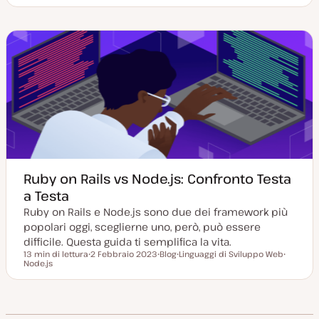
a
o
r
r
t
s
g
g
a
t
o
o
a
t
m
m
g
y
e
e
g
p
n
n
i
e
t
t
o
o
o
r
n
a
t
a
Ruby on Rails vs Node.js: Confronto Testa
a Testa
Ruby on Rails e Node.js sono due dei framework più
popolari oggi, sceglierne uno, però, può essere
difficile. Questa guida ti semplifica la vita.
13 min di lettura
2 Febbraio 2023
Blog
Linguaggi di Sviluppo Web
Tempo di lettura
Node.js
D
P
A
A
a
o
r
r
t
s
g
g
a
t
o
o
a
t
m
m
g
y
e
e
g
p
n
n