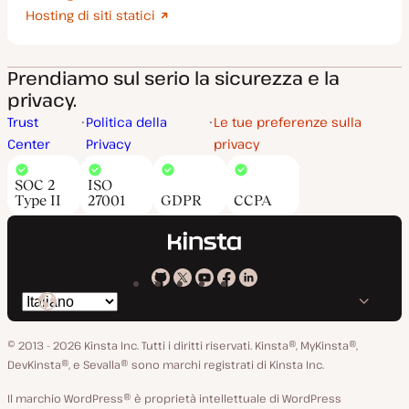
Hosting di siti statici
Prendiamo sul serio la sicurezza e la
privacy.
Trust
Politica della
Le tue preferenze sulla
Center
Privacy
privacy
SOC 2
ISO
Type II
27001
GDPR
CCPA
Kinsta
Kinsta
Kinsta
Kinsta
Kinsta
Cambia
su
su
su
su
su
lingua
GitHub
X
YouTube
Facebook
LinkedIn
© 2013 - 2026 Kinsta Inc. Tutti i diritti riservati.
Kinsta®, MyKinsta®,
DevKinsta®, e Sevalla® sono marchi registrati di Kinsta Inc.
Il marchio WordPress® è proprietà intellettuale di WordPress