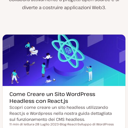
diverte a costruire applicazioni Web3.
Come Creare un Sito WordPress
Headless con React.js
Scopri come creare un sito headless utilizzando
React.js e Wordpress nella nostra guida dettagliata
sul funzionamento dei CMS headless.
11 min di lettura
28 Luglio 2023
Blog
React
Sviluppo di WordPress
Tempo di lettura
D
P
A
A