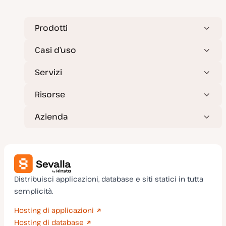
i
e
t
t
o
o
o
r
n
Prodotti
a
t
a
Casi d’uso
Servizi
Risorse
Azienda
Distribuisci applicazioni, database e siti statici in tutta
semplicità.
Hosting di applicazioni
Hosting di database