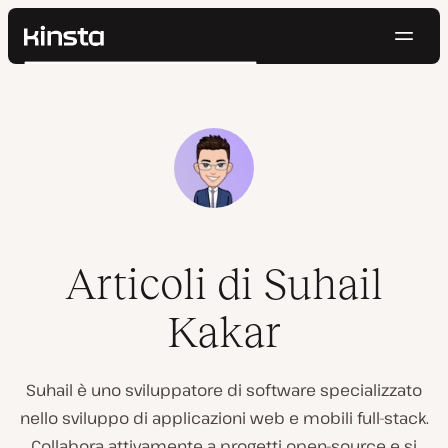
Navig
Kinsta®
Cerca
Piattaforma
Soluzioni
Accedi
Prova gratis
Prezzi
Risorse
Contatti
Articoli di Suhail
Kakar
Suhail è uno sviluppatore di software specializzato
nello sviluppo di applicazioni web e mobili full-stack.
Collabora attivamente a progetti open-source e si