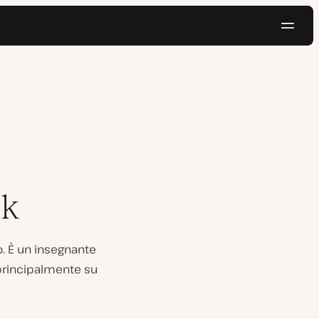
Navig
Prova gratis
ik
. È un insegnante
 principalmente su