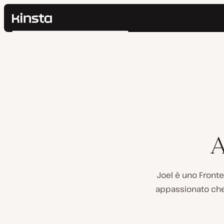
Kinsta®
Cerca
Piattaforma
Soluzioni
Accedi
Prezzi
Risorse
Contatti
A
Joel è uno Front
appassionato che 