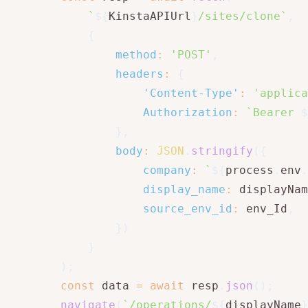
`
${
KinstaAPIUrl
}
/sites/clone
`
,
{
method
:
'POST'
,
headers
:
{
'Content-Type'
:
'applica
Authorization
:
`
Bearer 
$
}
,
body
:
JSON
.
stringify
(
{
company
:
`
${
process
.
env
.
display_name
:
 displayNam
source_env_id
:
 env_Id
,
}
)
}
)
;
const
 data 
=
await
 resp
.
json
(
)
;
navigate
(
`
/operations/
${
displayName
}