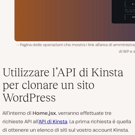
Pagina delle operazioni che mostra i link all’area di amministr
di WP e al
Utilizzare l’API di Kinsta
per clonare un sito
WordPress
All’interno di
Home.jsx
, verranno effettuate tre
richieste API all’
API di Kinsta
. La prima richiesta è quella
di ottenere un elenco di siti sul vostro account Kinsta.