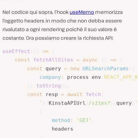
Nel codice qui sopra, l’hook
useMemo
memorizza
l’oggetto headers in modo che non debba essere
rivalutato a ogni rendering poiché il suo valore è
costante. Ora possiamo creare la richiesta API:
useEffect
(
(
)
=>
{
const
fetchAllSites
=
async
(
)
=>
{
const
 query 
=
new
URLSearchParams
(
{
company
:
 process
.
env
.
REACT_APP_K
}
)
.
toString
(
)
;
const
 resp 
=
await
fetch
(
`
${
KinstaAPIUrl
}
/sites?
${
query
}
`
{
method
:
'GET'
,
                headers

}