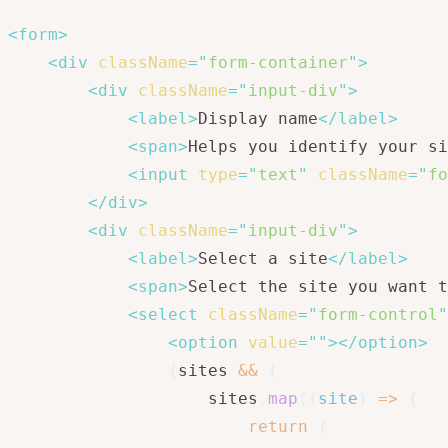
<
form
>
<
div
className
=
"
form-container
"
>
<
div
className
=
"
input-div
"
>
<
label
>
Display name
</
label
>
<
span
>
Helps you identify your si
<
input
type
=
"
text
"
className
=
"
fo
</
div
>
<
div
className
=
"
input-div
"
>
<
label
>
Select a site
</
label
>
<
span
>
Select the site you want t
<
select
className
=
"
form-control
"
<
option
value
=
"
"
>
</
option
>
{
sites 
&&
(
                    sites
.
map
(
(
site
)
=>
{
return
(