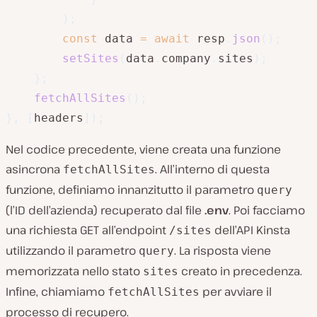
)
;
const
 data 
=
await
 resp
.
json
(
)
;
setSites
(
data
.
company
.
sites
)
;
}
;
fetchAllSites
(
)
;
}
,
[
headers
]
)
;
Nel codice precedente, viene creata una funzione
asincrona
. All’interno di questa
fetchAllSites
funzione, definiamo innanzitutto il parametro
query
(l’ID dell’azienda) recuperato dal file
.env
. Poi facciamo
una richiesta GET all’endpoint
dell’API Kinsta
/sites
utilizzando il parametro
. La risposta viene
query
memorizzata nello stato
creato in precedenza.
sites
Infine, chiamiamo
per avviare il
fetchAllSites
processo di recupero.