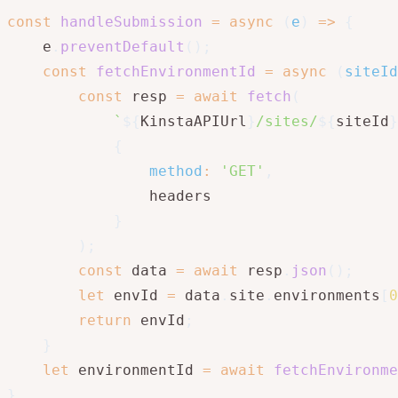
const
handleSubmission
=
async
(
e
)
=>
{
    e
.
preventDefault
(
)
;
const
fetchEnvironmentId
=
async
(
siteId
const
 resp 
=
await
fetch
(
`
${
KinstaAPIUrl
}
/sites/
${
siteId
}
{
method
:
'GET'
,
                headers

}
)
;
const
 data 
=
await
 resp
.
json
(
)
;
let
 envId 
=
 data
.
site
.
environments
[
0
return
 envId
;
}
let
 environmentId 
=
await
fetchEnvironme
}