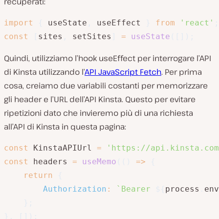
recuperati:
import
{
 useState
,
 useEffect 
}
from
'react'
;
const
[
sites
,
 setSites
]
=
useState
(
[
]
)
;
Quindi, utilizziamo l’hook useEffect per interrogare l’API
di Kinsta utilizzando l’
API JavaScript Fetch
. Per prima
cosa, creiamo due variabili costanti per memorizzare
gli header e l’URL dell’API Kinsta. Questo per evitare
ripetizioni dato che invieremo più di una richiesta
all’API di Kinsta in questa pagina:
const
 KinstaAPIUrl 
=
'https://api.kinsta.com
const
 headers 
=
useMemo
(
(
)
=>
{
return
{
Authorization
:
`
Bearer 
${
process
.
env
}
;
}
,
[
]
)
;