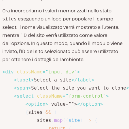
Ora incorporiamo i valori memorizzati nello stato
eseguendo un loop per popolare il campo
sites
select. Il nome visualizzato verrà mostrato all’utente,
mentre l’ID del sito verrà utilizzato come valore
dell’opzione. In questo modo, quando il modulo viene
inviato, l’ID del sito selezionato può essere utilizzato
per ottenere i dettagli dell’ambiente:
<
div
className
=
"
input-div
"
>
<
label
>
Select a site
</
label
>
<
span
>
Select the site you want to clone
<
<
select
className
=
"
form-control
"
>
<
option
>
 value="">
</
option
>
{
sites 
&&
(
            sites
.
map
(
(
site
)
=>
{
return
(