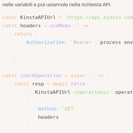
nelle variabili e poi usiamole nella richiesta API:
const
 KinstaAPIUrl 
=
'https://api.kinsta.com
const
 headers 
=
useMemo
(
(
)
=>
{
return
{
Authorization
:
`
Bearer 
${
process
.
env
}
;
}
,
[
]
)
;
const
checkOperation
=
async
(
)
=>
{
const
 resp 
=
await
fetch
(
`
${
KinstaAPIUrl
}
/operations/
${
operat
{
method
:
'GET'
,
            headers

}