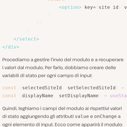
<
option
>
 key=
{
site
.
id
}
 v
)
}
)
)
}
</
select
>
</
div
>
Procediamo a gestire l’invio del modulo e a recuperare
i valori dal modulo. Per farlo, dobbiamo creare delle
variabili di stato per ogni campo di input:
const
[
selectedSiteId
,
 setSelectedSiteId
]
=
const
[
displayName
,
 setDisplayName
]
=
useSta
Quindi, leghiamo i campi del modulo ai rispettivi valori
di stato aggiungendo gli attributi
e
a
value
onChange
ogni elemento di input. Ecco come apparirà il modulo: