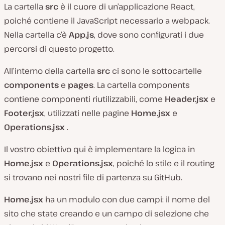
La cartella
src
è il cuore di un’applicazione React,
poiché contiene il JavaScript necessario a webpack.
Nella cartella c’è
App.js
, dove sono configurati i due
percorsi di questo progetto.
All’interno della cartella
src
ci sono le sottocartelle
components
e
pages
. La cartella components
contiene componenti riutilizzabili, come
Header.jsx
e
Footer.jsx
, utilizzati nelle pagine
Home.jsx
e
Operations.jsx
.
Il vostro obiettivo qui è implementare la logica in
Home.jsx
e
Operations.jsx
, poiché lo stile e il routing
si trovano nei nostri file di partenza su GitHub.
Home.jsx
ha un modulo con due campi: il nome del
sito che state creando e un campo di selezione che