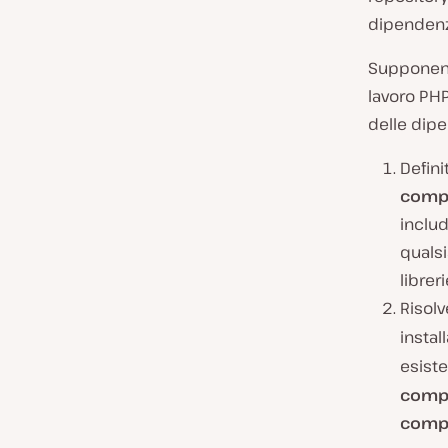
dipendenze
Supponend
lavoro PHP
delle dip
Defini
compo
includ
qualsi
libreri
Risol
instal
esiste
compo
compo