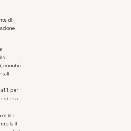
nte di
lazione
le
ile
ni, nonché
tali
per
tall
pendenze
il file
rolla il