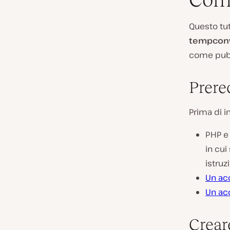
Questo tu
tempcon
come pub
Prereq
Prima di i
PHP e
in cui
istruz
Un ac
Un ac
Crear