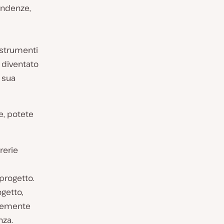
endenze,
 strumenti
 diventato
a sua
e, potete
rerie
progetto.
ogetto,
unemente
nza.