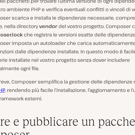
ei pacchetti per trovare l’ultima versione di ogni dipend
tro ambiente PHP e verifica eventuali conflitti o vincoli di v
ser scarica e installa le dipendenze necessarie, compre
ie, nella directory
vendor
del vostro progetto. Composer cr
ser.lock
che registra le versioni esatte delle dipendenze 
ser imposta un autoloader che carica automaticamente 
unzioni dalle dipendenze installate. In questo modo è facile
rerie installate nel vostro progetto senza dover includere
lmente ogni file.
breve, Composer semplifica la gestione delle dipendenze 
HP
, rendendo più facile l’installazione, l’aggiornamento e l’u
 framework esterni.
re e pubblicare un pacche
poser