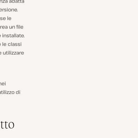
enza adatta
ersione.
se le
ea un file
installate.
le classi
 utilizzare
nei
tilizzo di
tto