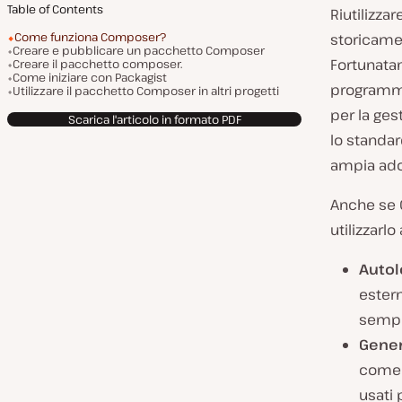
Table of Contents
Riutilizza
Come funziona Composer?
storicame
Creare e pubblicare un pacchetto Composer
Fortunatam
Creare il pacchetto composer.
Come iniziare con Packagist
programma
Utilizzare il pacchetto Composer in altri progetti
per la ge
Scarica l'articolo in formato PDF
lo standard
ampia ado
Anche se 
utilizzarlo
Autol
estern
sempli
Gener
come 
usati 