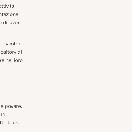
ttività
ntazione
o di lavoro
el vostro
pository di
re nei loro
le povere,
 le
ti da un