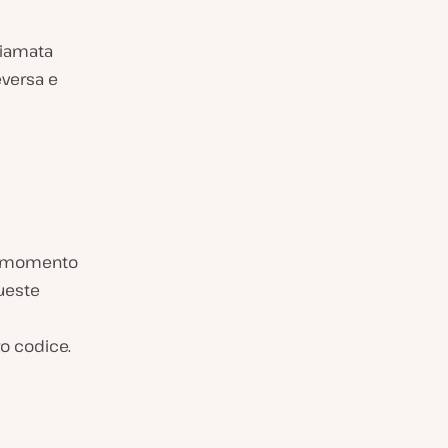
hiamata
eversa e
Al momento
queste
ro codice.