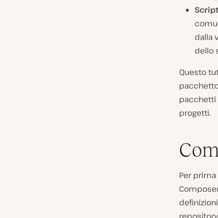
Script
comun
dalla 
dello 
Questo tut
pacchetto
pacchetti 
progetti.
Com
Per prima
Composer f
definizion
repository