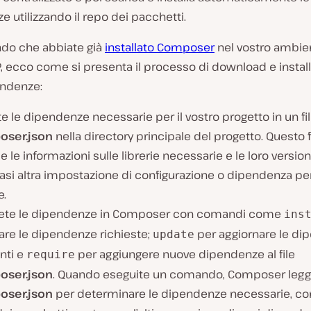
 utilizzando il repo dei pacchetti.
o che abbiate già
installato Composer
nel vostro ambie
, ecco come si presenta il processo di download e instal
endenze:
te le dipendenze necessarie per il vostro progetto in un fi
ser.json
nella directory principale del progetto. Questo f
e le informazioni sulle librerie necessarie e le loro versio
asi altra impostazione di configurazione o dipendenza per 
e.
vete le dipendenze in Composer con comandi come
ins
lare le dipendenze richieste;
per aggiornare le di
update
nti e
per aggiungere nuove dipendenze al file
require
ser.json
. Quando eseguite un comando, Composer legge 
ser.json
per determinare le dipendenze necessarie, cont