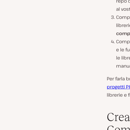
repo d
al vos
Compo
librer
compo
Compo
e le f
le lib
manua
Per farla 
progetti P
librerie e
Crea
Com