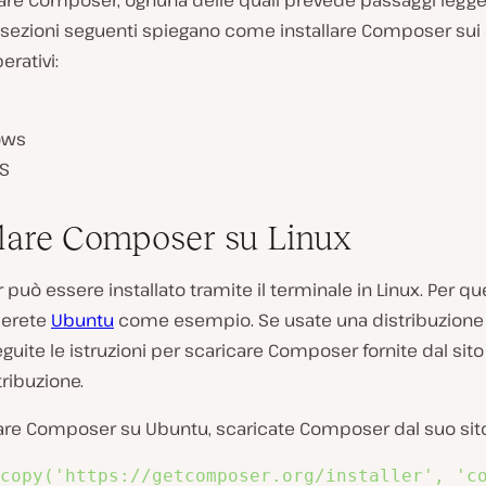
llare Composer, ognuna delle quali prevede passaggi leg
e sezioni seguenti spiegano come installare Composer sui
erativi:
ows
S
llare Composer su Linux
uò essere installato tramite il terminale in Linux. Per qu
userete
Ubuntu
come esempio. Se usate una distribuzione
eguite le istruzioni per scaricare Composer fornite dal sit
tribuzione.
llare Composer su Ubuntu, scaricate Composer dal suo sit
copy('https://getcomposer.org/installer', 'c