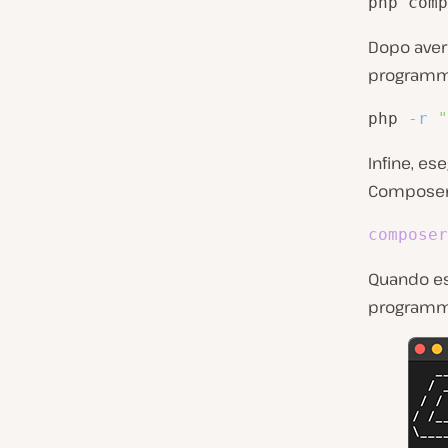
php comp
Dopo aver 
programma
php 
-r
"
Infine, es
Composer 
composer
Quando es
programma