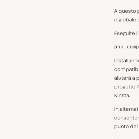
A questo p
o globale 
Eseguite i
php comp
Installand
compatibil
aiuterà a 
progetto 
Kinsta.
In alterna
consenten
punto del