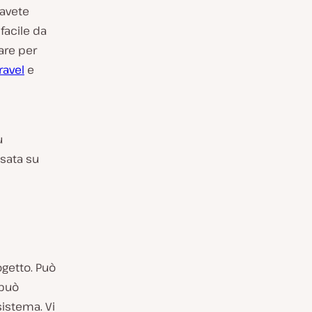
 avete
facile da
are per
ravel
e
u
sata su
ogetto. Può
 può
sistema. Vi