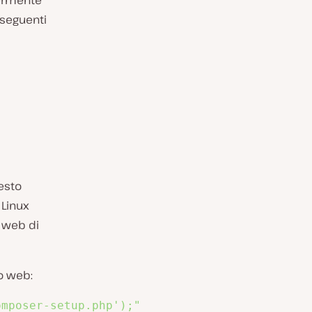
germente
 seguenti
esto
 Linux
o web di
o web:
omposer-setup.php');"