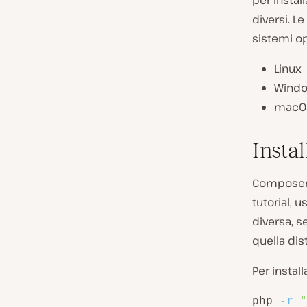
per insta
diversi. L
sistemi op
Linux
Wind
macO
Insta
Composer p
tutorial, 
diversa, s
quella dis
Per insta
php 
-r
"