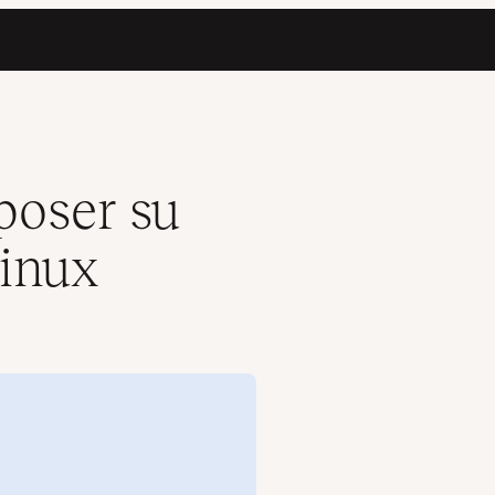
poser su
inux