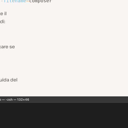
--filename
=
composer
 il
di:
care se
uida del