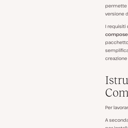
permette d
versione d
I requisit
composer
pacchetto 
semplifica
creazione 
Istru
Com
Per lavor
A seconda 