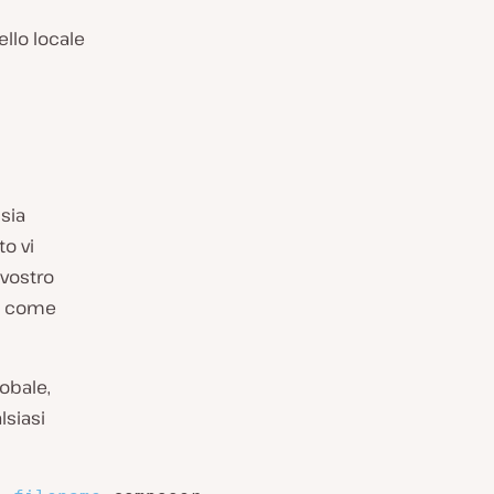
llo locale
sia
o vi
 vostro
ng come
lobale,
lsiasi