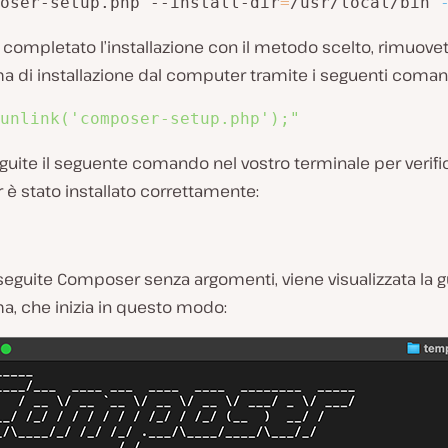
oser-setup.php --install-dir
=
/usr/local/bin 
completato l’installazione con il metodo scelto, rimuovete
 di installazione dal computer tramite i seguenti coman
unlink('composer-setup.php');"
eguite il seguente comando nel vostro terminale per verifi
è stato installato correttamente:
eguite Composer senza argomenti, viene visualizzata la g
, che inizia in questo modo: