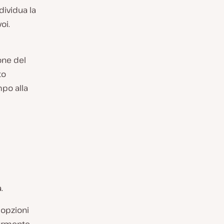
dividua la
oi.
one del
to
mpo alla
.
 opzioni