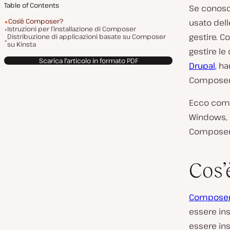
Table of Contents
Se conosc
Cos’è Composer?
usato dell
Istruzioni per l’installazione di Composer
gestire. 
Distribuzione di applicazioni basate su Composer
su Kinsta
gestire le
Scarica l'articolo in formato PDF
Drupal
, h
Composer
Ecco come
Windows, 
Composer 
Cos’
Compose
essere ins
essere ins