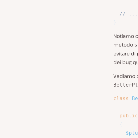
// ...
}
Notiamo ch
metodo
s
evitare di
dei bug q
Vediamo c
BetterPl
class
Be
public
{
$plu