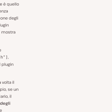
e è quello
senza
ione degli
lugin
e mostra
e
,
sh"]
 plugin
volta il
io, se un
io, il
degli
e