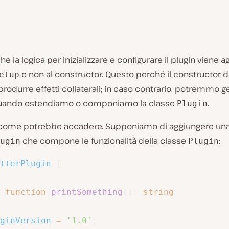
e la logica per inizializzare e configurare il plugin viene a
e non al constructor. Questo perché il constructor 
etup
 produrre effetti collaterali; in caso contrario, potremmo 
uando estendiamo o componiamo la classe
.
Plugin
ome potrebbe accadere. Supponiamo di aggiungere una
che compone le funzionalità della classe
:
ugin
Plugin
tterPlugin
{
function
printSomething
(
)
:
string
ginVersion
=
'1.0'
;