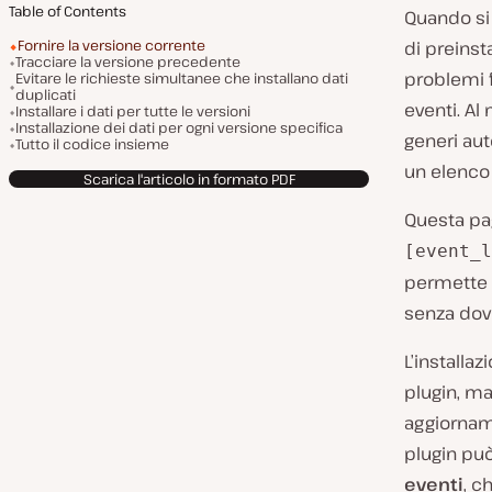
Table of Contents
Quando si
Fornire la versione corrente
di preinsta
Tracciare la versione precedente
problemi f
Evitare le richieste simultanee che installano dati
duplicati
eventi. Al
Installare i dati per tutte le versioni
Installazione dei dati per ogni versione specifica
generi au
Tutto il codice insieme
un elenco 
Scarica l'articolo in formato PDF
Questa pa
[event_l
permette a
senza dov
L’installaz
plugin, m
aggiorname
plugin pu
eventi
, c