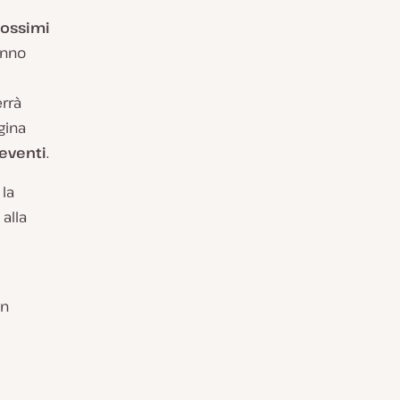
rossimi
anno
rrà
gina
eventi
.
 la
 alla
in