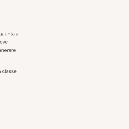
ggiunta al
deve
generare
 classe