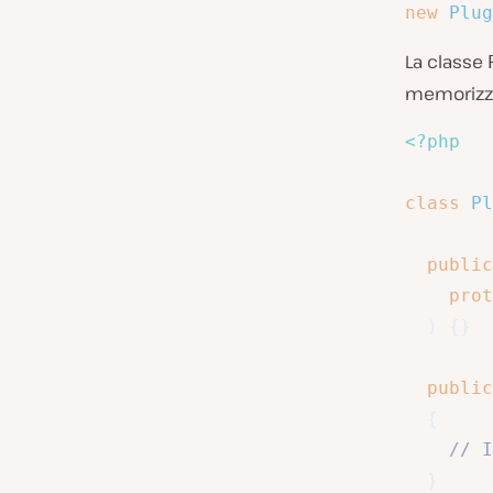
new
Plug
La classe
memorizza
<?php
class
Pl
public
prot
)
{
}
public
{
// I
}