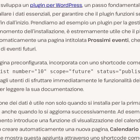
 sviluppa un
plugin per WordPress
, un passo fondamental
llare i dati essenziali, per garantire che il plugin funzioni 
in dall’inizio. Prendiamo ad esempio un plugin per la gest
 momento dell’installazione, è estremamente utile che il p
tomaticamente una pagina intitolata
Prossimi eventi
, ch
di eventi futuri.
gina preconfigurata, incorporata con uno shortcode com
ist number="10" scope="future" status="publi
gli utenti di sfruttare immediatamente le funzionalità del
er leggere la sua documentazione.
ione dei dati è utile non solo quando si installa per la prima 
a anche quando lo si aggiorna successivamente. Ad esemp
nto introduce una funzione di visualizzazione del calendar
ò creare automaticamente una nuova pagina,
Calendario 
he mostra questa aggiunta attraverso uno shortcode com