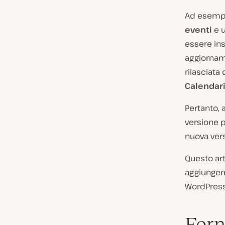
Ad esempio
eventi
e u
essere inst
aggiornam
rilasciata
Calendari
Pertanto, 
versione p
nuova vers
Questo art
aggiungern
WordPress
Forn