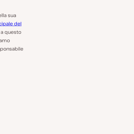
ella sua
cipale del
 a questo
niamo
ponsabile