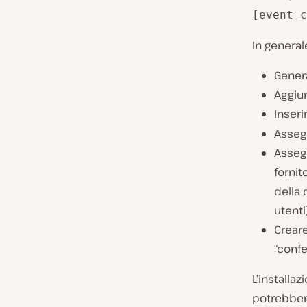
[event_c
In general
Genera
Aggiun
Inseri
Assegn
Assegn
fornit
della 
utenti
Crear
“confe
L’installa
potrebbero