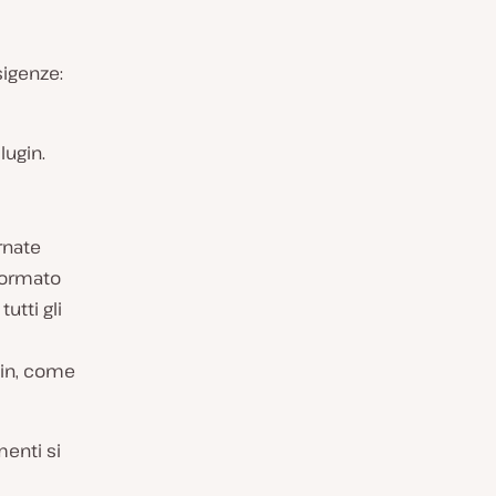
sigenze:
lugin.
rnate
 formato
utti gli
gin, come
menti si