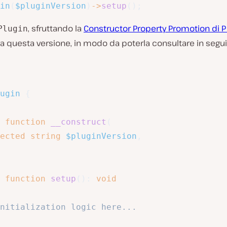
in
(
$pluginVersion
)
->
setup
(
)
;
, sfruttando la
Constructor Property Promotion di 
Plugin
 questa versione, in modo da poterla consultare in segui
ugin
{
function
__construct
(
ected
string
$pluginVersion
,
function
setup
(
)
:
void
nitialization logic here...