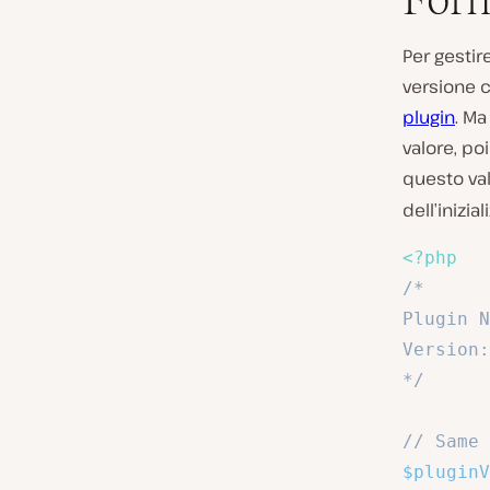
Per gestir
versione c
plugin
. M
valore, po
questo val
dell’inizia
<?php
/*

Plugin N
Version:
*/
// Same 
$pluginV