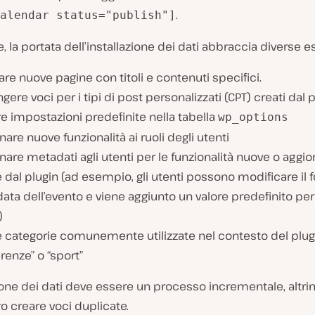
.
alendar status="publish"]
e, la portata dell’installazione dei dati abbraccia diverse e
re nuove pagine con titoli e contenuti specifici.
gere voci per i tipi di post personalizzati (CPT) creati dal p
re impostazioni predefinite nella tabella
wp_options
are nuove funzionalità ai ruoli degli utenti
are metadati agli utenti per le funzionalità nuove o aggio
e dal plugin (ad esempio, gli utenti possono modificare il
data dell’evento e viene aggiunto un valore predefinito per t
)
e categorie comunemente utilizzate nel contesto del plu
renze” o “sport”
zione dei dati deve essere un processo incrementale, altri
 creare voci duplicate.