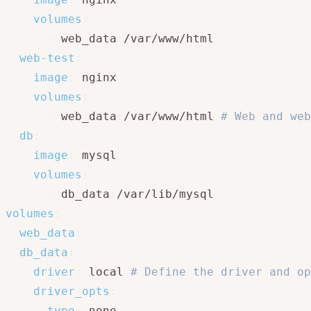
volumes
:
-
 web_data
:
/var/www/html

web-test
:
image
:
 nginx

volumes
:
-
 web_data
:
/var/www/html 
# Web and web
db
:
image
:
 mysql

volumes
:
-
 db_data
:
volumes
:
web_data
:
db_data
:
driver
:
 local 
# Define the driver and op
driver_opts
:
type
:
 none
