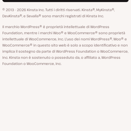
lingua
GitHub
X
YouTube
Facebook
LinkedIn
© 2013 - 2026 Kinsta Inc. Tutti i diritti riservati.
Kinsta®, MyKinsta®,
DevKinsta®, e Sevalla® sono marchi registrati di Kinsta Inc.
Il marchio WordPress® è proprietà intellettuale di WordPress
Foundation, mentre i marchi Woo® e WooCommerce® sono proprietà
intellettuale di WooCommerce, Inc. L'uso dei nomi WordPress®, Woo® e
WooCommerce® in questo sito web è solo a scopo identificativo e non
implica il sostegno da parte di WordPress Foundation o WooCommerce,
Inc. Kinsta non è sostenuto o posseduto da, o affiliato a, WordPress
Foundation o WooCommerce, Inc.