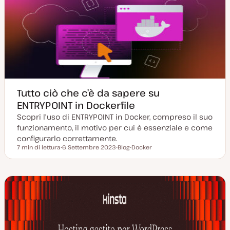
Tutto ciò che c’è da sapere su
ENTRYPOINT in Dockerfile
Scopri l'uso di ENTRYPOINT in Docker, compreso il suo
funzionamento, il motivo per cui è essenziale e come
configurarlo correttamente.
7 min di lettura
6 Settembre 2023
Blog
Docker
Tempo di lettura
D
P
A
a
o
r
t
s
g
a
t
o
a
t
m
g
y
e
g
p
n
i
e
t
o
o
r
n
a