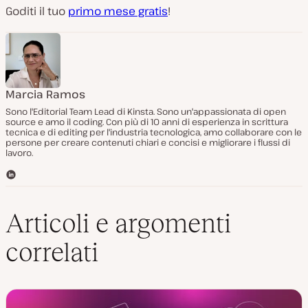
Goditi il tuo
primo mese gratis
!
Marcia Ramos
Sono l'Editorial Team Lead di Kinsta. Sono un'appassionata di open
source e amo il coding. Con più di 10 anni di esperienza in scrittura
tecnica e di editing per l'industria tecnologica, amo collaborare con le
persone per creare contenuti chiari e concisi e migliorare i flussi di
lavoro.
L
i
n
k
Articoli e argomenti
e
d
correlati
I
n