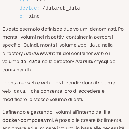
device
:
 /data/db_data

o
:
 bind
Questo esempio definisce due volumi denominati. Poi
monta i volumi nei rispettivi container in percorsi
specifici. Quindi, monta il volume
nella
web_data
directory
/var/www/html
del container web e il
volume
nella directory
/var/lib/mysql
del
db_data
container
.
db
I container
e
condividono il volume
web
web-test
, il che consente loro di accedere e
web_data
modificare lo stesso volume di dati.
Definendo e gestendo i volumi all’interno del file
docker-compose.yml
, è possibile creare facilmente,
aggiornare ed eliminare i volumi in base alle necessità,