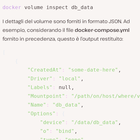
docker
 volume inspect db_data
I dettagli del volume sono forniti in formato JSON. Ad
esempio, considerando il file
docker-compose.yml
fornito in precedenza, questo è l’output restituito:
[
{
"CreatedAt"
:
"some-date-here"
,

"Driver"
:
"local"
,

"Labels"
:
 null,

"Mountpoint"
:
"/path/on/host/where/v
"Name"
:
"db_data"
,

"Options"
:
{
"device"
:
"/data/db_data"
,

"o"
:
"bind"
,

"type"
:
"none"