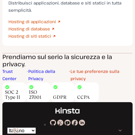
Distribuisci applicazioni, database e siti statici in tutta
semplicità.
Hosting di applicazioni
Hosting di database
Hosting di siti statici
Prendiamo sul serio la sicurezza e la
privacy.
Trust
Politica della
Le tue preferenze sulla
Center
Privacy
privacy
SOC 2
ISO
Type II
27001
GDPR
CCPA
Kinsta
Kinsta
Kinsta
Kinsta
Kinsta
Cambia
su
su
su
su
su