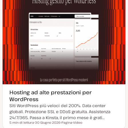
t
a
Hosting ad alte prestazioni per
WordPress
Siti WordPress più veloci del 200%. Data center
globali. Protezione SSL e DDoS gratuita. Assistenza
24/7/365. Passa a Kinsta, il primo mese è grati…
5 min di lettura
30 Giugno 2026
Pagina
Video
Tempo di lettura
D
P
T