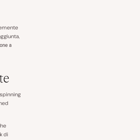
ntemente
aggiunta,
ione a
te
i spinning
ched
che
k di