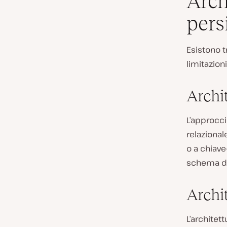
Arch
pers
Esistono t
limitazioni
Archit
L’approcci
relazional
o a chiave
schema def
Archit
L’architett