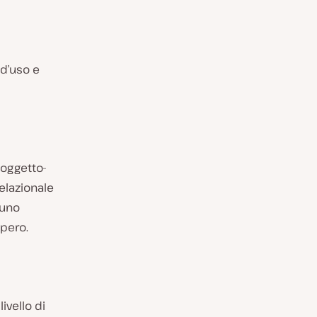
 d’uso e
 oggetto-
elazionale
 uno
upero.
ivello di