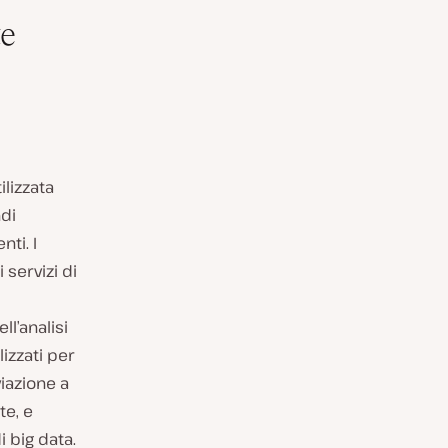
te
ilizzata
ndi
ti. I
 servizi di
ll’analisi
lizzati per
viazione a
te, e
 big data.