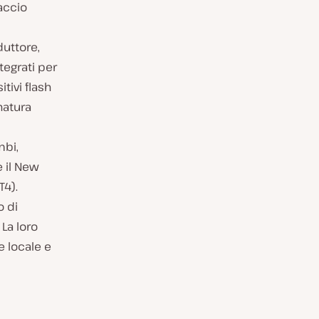
accio
duttore,
ntegrati per
tivi flash
natura
mbi,
e il New
T4).
o di
 La loro
 locale e