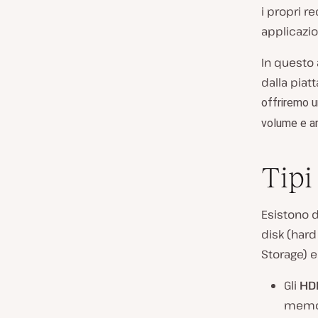
i propri r
applicazion
In questo
dalla piatt
offriremo u
volume e ar
Tipi
Esistono di
disk (hard
Storage) e
Gli
HD
memori