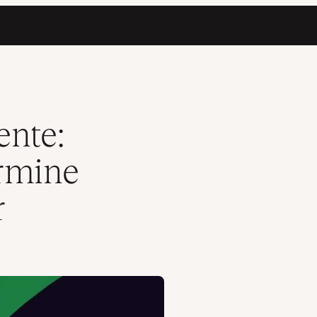
Container
ente:
rmine
r