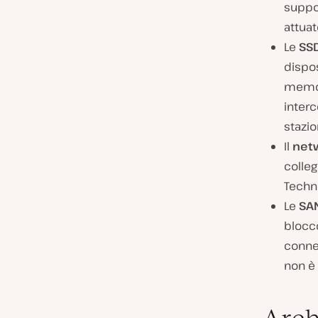
suppor
attuat
Le
SS
dispos
memori
inter
stazio
Il
net
colleg
Techno
Le
SA
blocco
conne
non è 