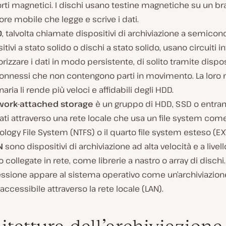
ti magnetici. I dischi usano testine magnetiche su un br
ore mobile che legge e scrive i dati.
D
, talvolta chiamate dispositivi di archiviazione a semicon
itivi a stato solido o dischi a stato solido, usano circuiti i
zzare i dati in modo persistente, di solito tramite disposi
connessi che non contengono parti in movimento. La loro 
naria li rende più veloci e affidabili degli HDD.
work-attached storage
è un gruppo di HDD, SSD o entra
ati attraverso una rete locale che usa un file system com
logy File System (NTFS) o il quarto file system esteso (EX
N
sono dispositivi di archiviazione ad alta velocità e a livell
 collegate in rete, come librerie a nastro o array di dischi.
ssione appare al sistema operativo come un’archiviazione
accessibile attraverso la rete locale (LAN).