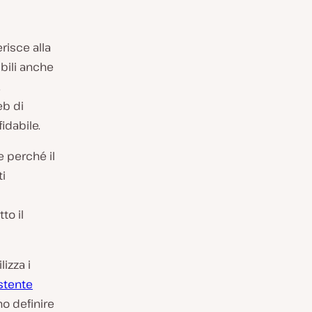
risce alla
bili anche
.
eb di
fidabile.
e perché il
ti
to il
lizza i
stente
no definire