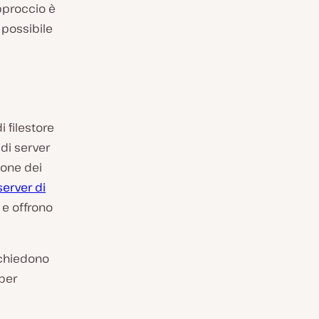
approccio è
 possibile
 filestore
 di server
ione dei
server di
 e offrono
richiedono
 per