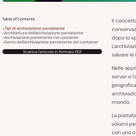
Table of Contents
Il concett
Tipi di archiviazione persistente
conservazi
Architettura dell’archiviazione persistente
dopo lo sp
Archiviazione persistente nei container
Demo dell’archiviazione persistente del container
L’archivia
Scarica l'articolo in formato PDF
salvare le 
Nelle appl
server e l’
geografic
archiviazi
mondo.
La piattaf
volumi per
con uno o 