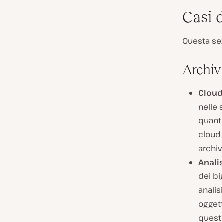
Casi d
Questa sez
Archiv
Cloud
nelle 
quanti
cloud 
archiv
Analis
dei bi
analis
oggett
quest