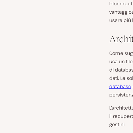
blocco, ut
vantaggios
usare più 
Archit
Come sugge
usa un fil
di databas
dati. Le s
database
persistenz
L’architet
il recuper
gestirli.