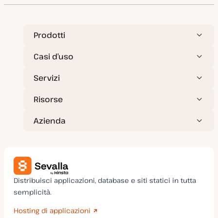
o
n
r
t
n
e
a
n
t
u
Prodotti
a
t
o
Casi d’uso
Servizi
Risorse
Azienda
Distribuisci applicazioni, database e siti statici in tutta
semplicità.
Hosting di applicazioni