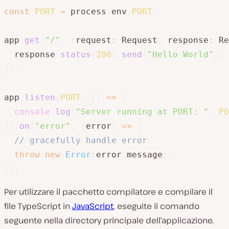
const
PORT
=
 process
.
env
.
PORT
;
app
.
get
(
"/"
,
(
request
:
 Request
,
 response
:
 Re
  response
.
status
(
200
)
.
send
(
"Hello World"
)
;
}
)
;
app
.
listen
(
PORT
,
(
)
=>
{
console
.
log
(
"Server running at PORT: "
,
PO
}
)
.
on
(
"error"
,
(
error
)
=>
{
// gracefully handle error
throw
new
Error
(
error
.
message
)
;
}
)
;
Per utilizzare il pacchetto compilatore e compilare il
file TypeScript in
JavaScript
, eseguite il comando
seguente nella directory principale dell’applicazione.