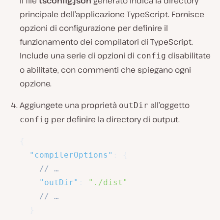
Il file
tsconfig.json
generato indica la directory
principale dell’applicazione TypeScript. Fornisce
opzioni di configurazione per definire il
funzionamento dei compilatori di TypeScript.
Include una serie di opzioni di
disabilitate
config
o abilitate, con commenti che spiegano ogni
opzione.
Aggiungete una proprietà
all’oggetto
outDir
per definire la directory di output.
config
{
"compilerOptions"
:
{
// …
"outDir"
:
"./dist"
// …
}