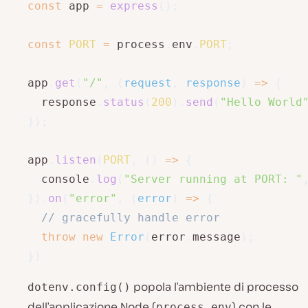
const
 app 
=
express
(
)
;
const
PORT
=
 process
.
env
.
PORT
;
app
.
get
(
"/"
,
(
request
,
 response
)
=>
{
  response
.
status
(
200
)
.
send
(
"Hello World
}
)
;
app
.
listen
(
PORT
,
(
)
=>
{
  console
.
log
(
"Server running at PORT: "
}
)
.
on
(
"error"
,
(
error
)
=>
{
// gracefully handle error
throw
new
Error
(
error
.
message
)
;
}
)
popola l’ambiente di processo
dotenv.config()
dell’applicazione Node (
) con le
process.env