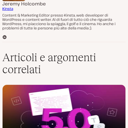
Jeremy Holcombe
Kinsta
Content & Marketing Editor presso Kinsta, web developer di
WordPress e content writer. Al di fuori di tutto ciò che riguarda
WordPress, mi piacciono la spiaggia, il golf e il cinema. Ho anche i
problemi di tutte le persone più alte della media ;).
L
i
n
k
Articoli e argomenti
e
d
correlati
I
n