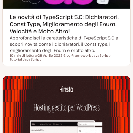
Le novità di TypeScript 5.0: Dichiaratori,
Const Type, Miglioramento degli Enum,
Velocità e Molto Altro!
Approfondisci le caratteristiche di TypeScript 5.0 e
scopri novità come i dichiaratori, il Const Type, il
miglioramento degli Enum e molto altro.
10 min di lettura
28 Aprile 2023
Blog
Framework JavaScript
Tempo di lettura
Tutorial JavaScript
D
P
A
A
a
o
r
r
t
s
g
g
a
t
o
o
a
t
m
m
g
y
e
e
g
p
n
n
i
e
t
t
o
o
o
r
n
a
t
a