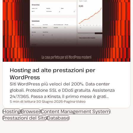
Hosting ad alte prestazioni per
WordPress
Siti WordPress più veloci del 200%. Data center
globali. Protezione SSL e DDoS gratuita. Assistenza
24/7/365. Passa a Kinsta, il primo mese è grati…
5 min di lettura
30 Giugno 2026
Pagina
Video
Tempo di lettura
D
P
T
a
o
i
Hosting
Browser
Content Management System
t
s
p
Prestazioni del Sito
a
Database
t
o
a
t
d
g
y
i
g
p
c
i
e
o