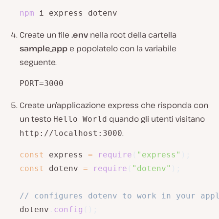
npm
 i express dotenv
Create un file
.env
nella root della cartella
sample_app
e popolatelo con la variabile
seguente.
PORT=3000
Create un’applicazione express che risponda con
un testo
quando gli utenti visitano
Hello World
.
http://localhost:3000
const
 express 
=
require
(
"express"
)
;
const
 dotenv 
=
require
(
"dotenv"
)
;
// configures dotenv to work in your app
dotenv
.
config
(
)
;