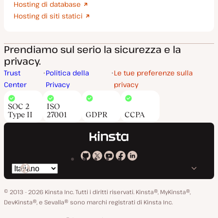
Hosting di database
Hosting di siti statici
Prendiamo sul serio la sicurezza e la
privacy.
Trust
Politica della
Le tue preferenze sulla
Center
Privacy
privacy
SOC 2
ISO
Type II
27001
GDPR
CCPA
Kinsta
Kinsta
Kinsta
Kinsta
Kinsta
Cambia
su
su
su
su
su
lingua
GitHub
X
YouTube
Facebook
LinkedIn
© 2013 - 2026 Kinsta Inc. Tutti i diritti riservati.
Kinsta®, MyKinsta®,
DevKinsta®, e Sevalla® sono marchi registrati di Kinsta Inc.