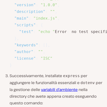
"version"
:
"1.0.0"
,
"description"
:
""
,
"main"
:
"index.js"
,
"scripts"
:
{
"test"
:
"echo "
Error
:
 no test specif
}
,
"keywords"
:
[
]
,
"author"
:
""
,
"license"
:
"ISC"
}
Successivamente, installate
per
express
aggiungere le funzionalità essenziali e
per
dotenv
la gestione delle
variabili d’ambiente
nella
directory che avete appena creato eseguendo
questo comando: