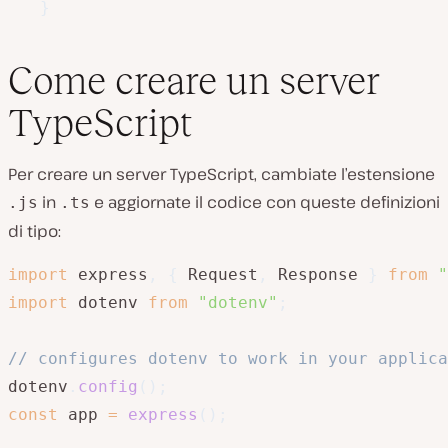
}
Come creare un server
TypeScript
Per creare un server TypeScript, cambiate l’estensione
in
e aggiornate il codice con queste definizioni
.js
.ts
di tipo:
import
 express
,
{
 Request
,
 Response 
}
from
"
import
 dotenv 
from
"dotenv"
;
// configures dotenv to work in your applica
dotenv
.
config
(
)
;
const
 app 
=
express
(
)
;