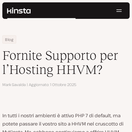
Navig
Kinsta®
Cerca
Piattaforma
Soluzioni
Accedi
Prova gratis
Home
Centro Risorse
Fornite Supporto per l’Hosting HHVM?
Blog
Prezzi
Risorse
Fornite Supporto per
Contatti
l’Hosting HHVM?
Autore
Mark Gavalda
Aggiornato
1 Ottobre 2025
In tutti i nostri ambienti è attivo PHP 7 di default, ma
potete passare il vostro sito a HHVM nel cruscotto di