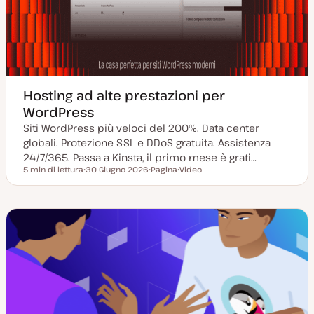
Hosting ad alte prestazioni per
WordPress
Siti WordPress più veloci del 200%. Data center
globali. Protezione SSL e DDoS gratuita. Assistenza
24/7/365. Passa a Kinsta, il primo mese è grati…
5 min di lettura
30 Giugno 2026
Pagina
Video
Tempo di lettura
D
P
T
a
o
i
t
s
p
a
t
o
a
t
d
g
y
i
g
p
c
i
e
o
o
n
r
t
n
e
a
n
t
u
a
t
o