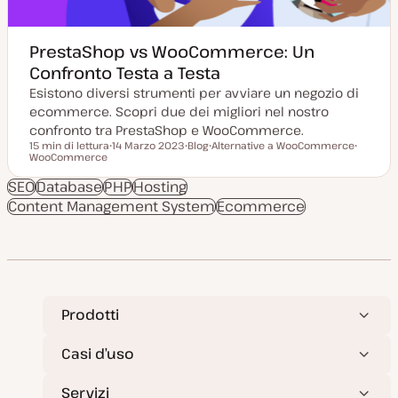
PrestaShop vs WooCommerce: Un
Confronto Testa a Testa
Esistono diversi strumenti per avviare un negozio di
ecommerce. Scopri due dei migliori nel nostro
confronto tra PrestaShop e WooCommerce.
15 min di lettura
14 Marzo 2023
Blog
Alternative a WooCommerce
Tempo di lettura
WooCommerce
D
P
A
A
a
o
r
r
t
s
g
g
SEO
Database
PHP
Hosting
a
t
o
o
Content Management System
a
t
m
Ecommerce
m
g
y
e
e
g
p
n
n
i
e
t
t
o
o
o
r
n
a
t
a
Prodotti
Casi d’uso
Servizi