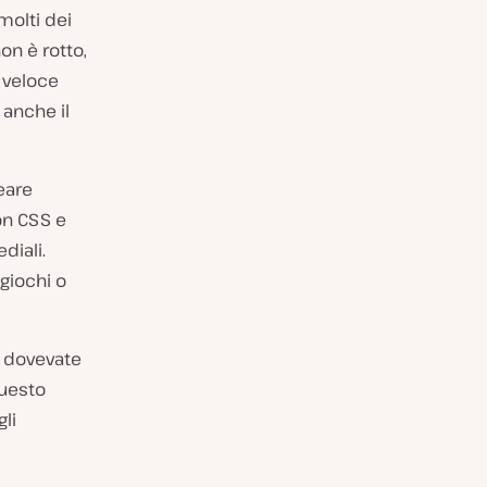
molti dei
on è rotto,
e veloce
anche il
eare
on CSS e
diali.
giochi o
a dovevate
Questo
li