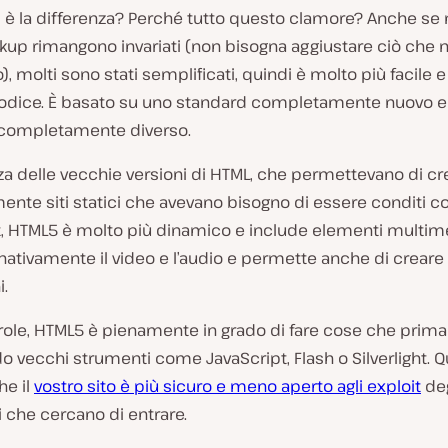
l è la differenza? Perché tutto questo clamore? Anche se 
kup rimangono invariati (non bisogna aggiustare ciò che n
), molti sono stati semplificati, quindi è molto più facile 
codice. È basato su uno standard completamente nuovo e 
 completamente diverso.
za delle vecchie versioni di HTML, che permettevano di cr
ente siti statici che avevano bisogno di essere conditi c
t, HTML5 è molto più dinamico e include elementi multime
ativamente il video e l’audio e permette anche di creare 
.
arole, HTML5 è pienamente in grado di fare cose che prim
o vecchi strumenti come JavaScript, Flash o Silverlight. 
he il
vostro sito è più sicuro e meno aperto agli exploit
deg
 che cercano di entrare.