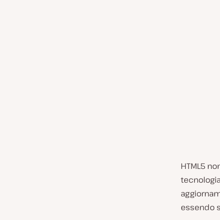
HTML5 non 
tecnologia
aggiornam
essendo st