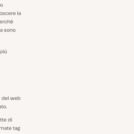
lo
oscere la
perché
ma sono
più
ti del web
uto.
tte di
amate tag