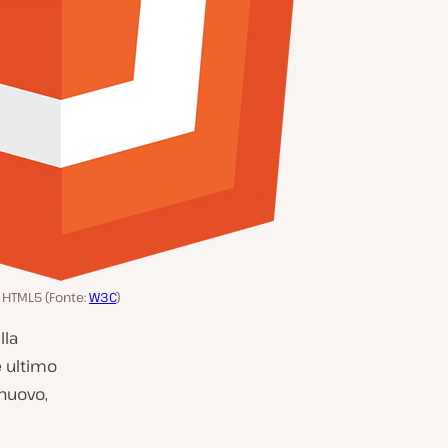
 HTML5 (Fonte:
W3C
)
lla
e ultimo
nuovo,