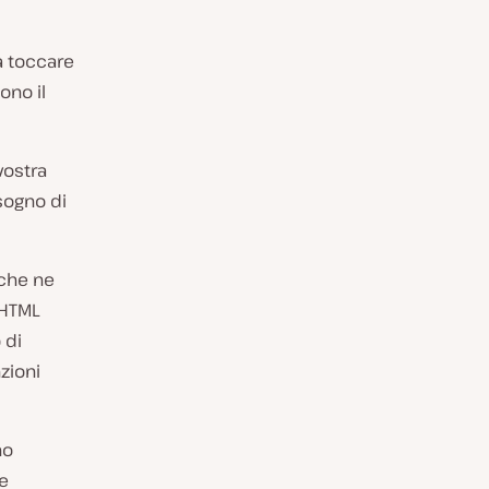
a toccare
ono il
vostra
sogno di
 che ne
 HTML
 di
zioni
no
e