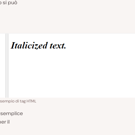
o si può
sempio di tag HTML
è semplice
er il