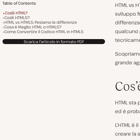
Table of Contents
HTML vs HT
Cos’è HTML?
sviluppo f
Cos’è HTML5?
differenza
HTML vs HTML5: Pesiamo le differenze
Cosa è Meglio: HTML o HTML5?
qualcuno 
Come Convertire il Codice HTML in HTML5
tecnicamen
Scarica l'articolo in formato PDF
Scopriamo 
grande ag
Cos
HTML sta 
ed è prob
L’HTML è i
creare la 