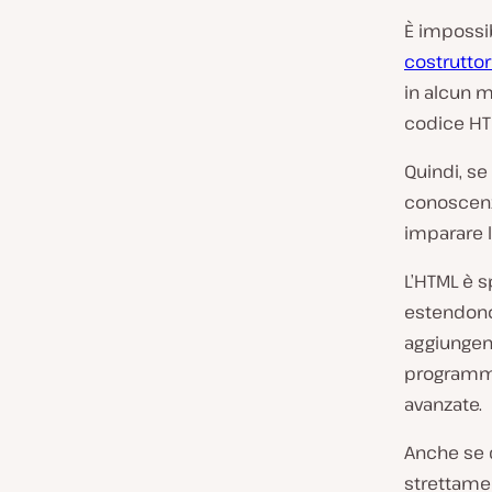
È impossib
costruttor
in alcun m
codice HTM
Quindi, se
conoscenz
imparare l
L’HTML è s
estendono 
aggiungend
programma
avanzate.
Anche se q
strettame