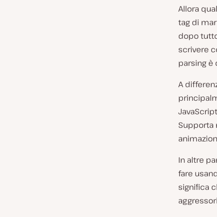
Allora qua
tag di mar
dopo tutto
scrivere 
parsing è
A differen
principalm
JavaScrip
Supporta n
animazioni
In altre p
fare usand
significa c
aggressori