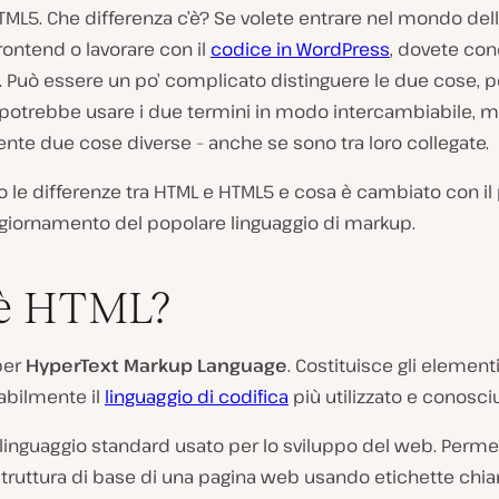
ML5. Che differenza c’è? Se volete entrare nel mondo del
rontend o lavorare con il
codice in WordPress
, dovete con
. Può essere un po’ complicato distinguere le due cose, 
potrebbe usare i due termini in modo intercambiabile, 
te due cose diverse – anche se sono tra loro collegate.
le differenze tra HTML e HTML5 e cosa è cambiato con il 
giornamento del popolare linguaggio di markup.
’è HTML?
per
HyperText Markup Language
. Costituisce gli elemen
abilmente il
linguaggio di codifica
più utilizzato e conosci
l linguaggio standard usato per lo sviluppo del web. Perme
struttura di base di una pagina web usando etichette chi