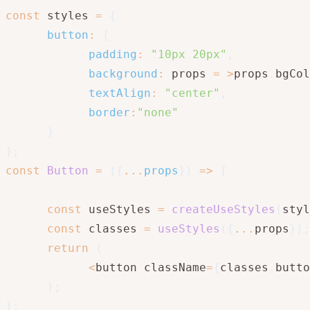
const
 styles 
=
{
button
:
{
padding
:
"10px 20px"
,
background
:
 props 
=
>
props
.
bgCol
textAlign
:
"center"
,
border
:
"none"
}
}
;
const
Button
=
(
{
...
props
}
)
=>
{
const
 useStyles 
=
createUseStyles
(
styl
const
 classes 
=
useStyles
(
{
...
props
}
)
;
return
(
<
button className
=
{
classes
.
butto
)
;
}
;