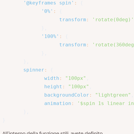
'@keyframes spin'
:
{
'0%'
:
{
transform
:
'rotate(0deg)'
}
,
'100%'
:
{
transform
:
'rotate(360deg
}
,
}
,
spinner
:
{
width
:
"100px"
,
height
:
"100px"
,
backgroundColor
:
"lightgreen"
,
animation
:
'$spin 1s linear in
}
,
}
All’interno della funzione stili, avete definito