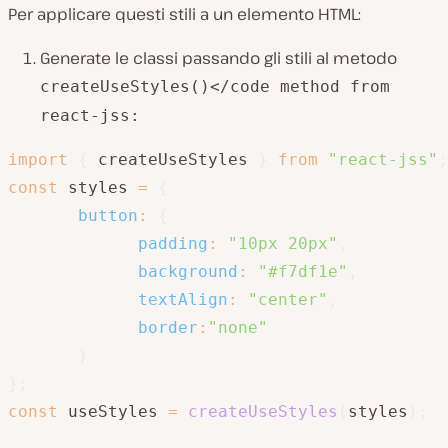
Per applicare questi stili a un elemento HTML:
Generate le classi passando gli stili al metodo
createUseStyles()</code method from
react-jss
:
import
{
 createUseStyles 
}
from
"react-jss"
;
const
 styles 
=
{
button
:
{
padding
:
"10px 20px"
,
background
:
"#f7df1e"
,
textAlign
:
"center"
,
border
:
"none"
}
}
;
const
 useStyles 
=
createUseStyles
(
styles
)
;