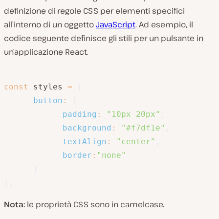
definizione di regole CSS per elementi specifici
all’interno di un oggetto
JavaScript
. Ad esempio, il
codice seguente definisce gli stili per un pulsante in
un’applicazione React.
const
 styles 
=
{
button
:
{
padding
:
"10px 20px"
,
background
:
"#f7df1e"
,
textAlign
:
"center"
,
border
:
"none"
}
}
;
Nota:
le proprietà CSS sono in camelcase.