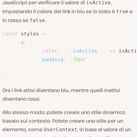
JavaScript per verificare il valore di
,
isActive
impostando il colore del link in blu se lo stato è
e
true
in rosso se
.
false
const
 styles 
=
{
a
:
{
color
:
(
{
 isActive 
}
)
=>
 isActi
padding
:
'10px'
,
}
,
}
;
Ora i link attivi diventano blu, mentre quelli inattivi
diventano rossi.
Allo stesso modo, potete creare uno stile dinamico
basato sul contesto. Potete creare uno stile per un
elemento, come
, in base al valore di un
UserContext