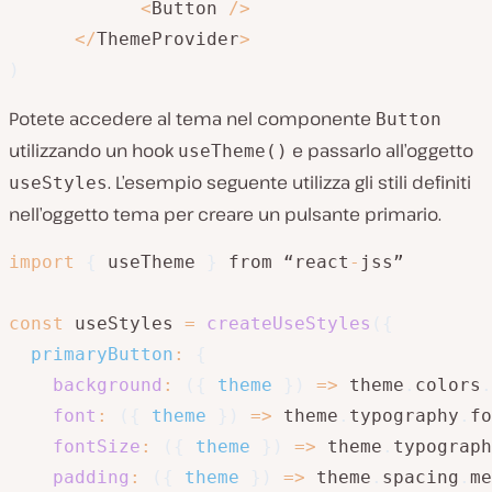
<
Button 
/
>
<
/
ThemeProvider
>
)
Potete accedere al tema nel componente
Button
utilizzando un hook
e passarlo all’oggetto
useTheme()
. L’esempio seguente utilizza gli stili definiti
useStyles
nell’oggetto tema per creare un pulsante primario.
import
{
 useTheme 
}
 from “react
-
jss”

const
 useStyles 
=
createUseStyles
(
{
primaryButton
:
{
background
:
(
{
 theme 
}
)
=>
 theme
.
colors
.
font
:
(
{
 theme 
}
)
=>
 theme
.
typography
.
fo
fontSize
:
(
{
 theme 
}
)
=>
 theme
.
typograph
padding
:
(
{
 theme 
}
)
=>
 theme
.
spacing
.
me