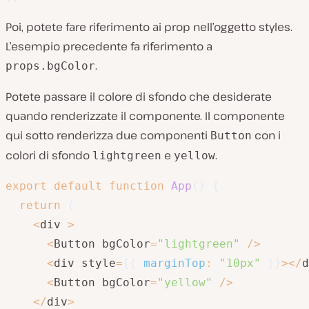
Poi, potete fare riferimento ai prop nell’oggetto styles.
L’esempio precedente fa riferimento a
.
props.bgColor
Potete passare il colore di sfondo che desiderate
quando renderizzate il componente. Il componente
qui sotto renderizza due componenti
con i
Button
colori di sfondo
e
.
lightgreen
yellow
export
default
function
App
(
)
{
return
(
<
div 
>
<
Button bgColor
=
"lightgreen"
/
>
<
div style
=
{
{
marginTop
:
"10px"
}
}
>
<
/
d
<
Button bgColor
=
"yellow"
/
>
<
/
div
>