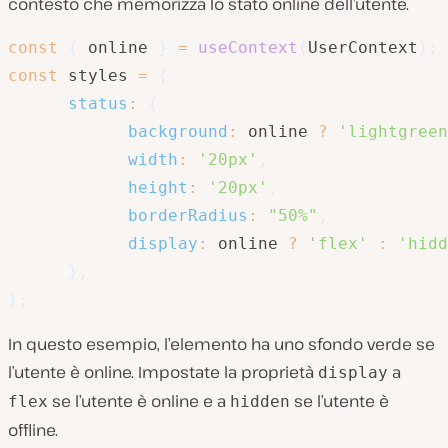
contesto che memorizza lo stato online dell’utente.
const
{
 online 
}
=
useContext
(
UserContext
)
;
const
 styles 
=
{
status
:
{
background
:
 online 
?
'lightgreen
width
:
'20px'
,
height
:
'20px'
,
borderRadius
:
"50%"
,
display
:
 online 
?
'flex'
:
'hidd
}
,
}
;
In questo esempio, l’elemento ha uno sfondo verde se
l’utente è online. Impostate la proprietà
a
display
se l’utente è online e a
se l’utente è
flex
hidden
offline.