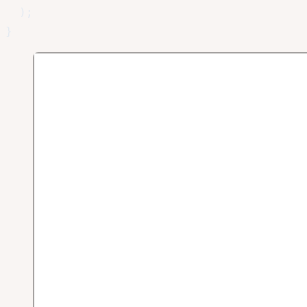
)
;
}