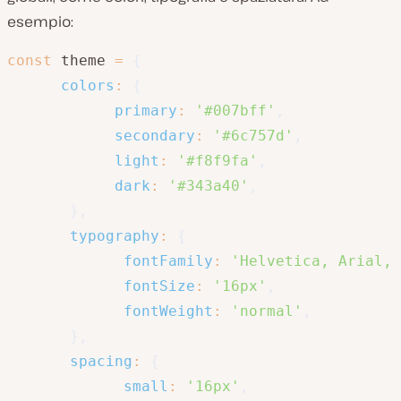
esempio:
const
 theme 
=
{
colors
:
{
primary
:
'#007bff'
,
secondary
:
'#6c757d'
,
light
:
'#f8f9fa'
,
dark
:
'#343a40'
,
}
,
typography
:
{
fontFamily
:
'Helvetica, Arial, 
fontSize
:
'16px'
,
fontWeight
:
'normal'
,
}
,
spacing
:
{
small
:
'16px'
,