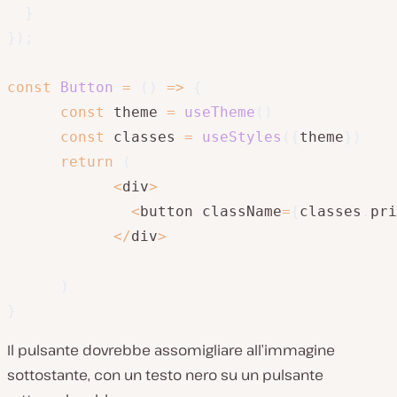
}
}
)
;
const
Button
=
(
)
=>
{
const
 theme 
=
useTheme
(
)
const
 classes 
=
useStyles
(
{
theme
}
)
return
(
<
div
>
<
button className
=
{
classes
.
pri
<
/
div
>
)
}
Il pulsante dovrebbe assomigliare all’immagine
sottostante, con un testo nero su un pulsante