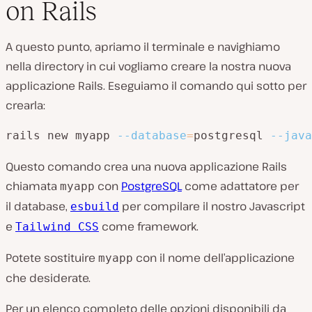
on Rails
A questo punto, apriamo il terminale e navighiamo
nella directory in cui vogliamo creare la nostra nuova
applicazione Rails. Eseguiamo il comando qui sotto per
crearla:
rails new myapp 
--database
=
postgresql 
--java
Questo comando crea una nuova applicazione Rails
chiamata
con
PostgreSQL
come adattatore per
myapp
il database,
per compilare il nostro Javascript
esbuild
e
come framework.
Tailwind CSS
Potete sostituire
con il nome dell’applicazione
myapp
che desiderate.
Per un elenco completo delle opzioni disponibili da