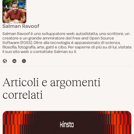
Salman Ravoof
Salman Ravoof é uno sviluppatore web autodidatta, uno scrittore, un
creatore e un grande ammiratore del Free and Open Source
Software (FOSS). Oltre alla tecnologia, è appassionato di scienza,
filosofia, fotografia, arte, gatti e cibo. Per saperne di più su di lui, visitate
il suo sito web o contattate Salman su X.
S
L
T
i
i
w
t
n
i
o
k
t
Articoli e argomenti
W
e
t
e
d
e
correlati
b
I
r
n