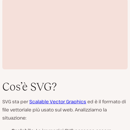
Cos’è SVG?
SVG sta per
Scalable Vector Graphics
ed è il formato di
R
file vettoriale più usato sul web. Analizziamo la
i
p
situazione:
r
o
d