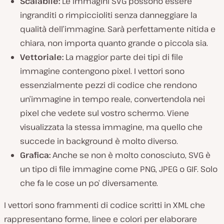
Scalabile:
Le immagini SVG possono essere
u
c
ingranditi o rimpiccioliti senza danneggiare la
i
v
qualità dell’immagine. Sarà perfettamente nitida e
i
chiara, non importa quanto grande o piccola sia.
d
e
Vettoriale:
La maggior parte dei tipi di file
o
immagine contengono pixel. I vettori sono
essenzialmente pezzi di codice che rendono
un’immagine in tempo reale, convertendola nei
pixel che vedete sul vostro schermo. Viene
visualizzata la stessa immagine, ma quello che
succede in background è molto diverso.
Grafica:
Anche se non è molto conosciuto, SVG è
un tipo di file immagine come PNG, JPEG o GIF. Solo
che fa le cose un po’ diversamente.
I vettori sono frammenti di codice scritti in XML che
rappresentano forme, linee e colori per elaborare