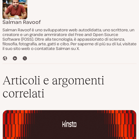
Salman Ravoof
Salman Ravoof é uno sviluppatore web autodidatta, uno scrittore, un
creatore e un grande ammiratore del Free and Open Source
Software (FOSS). Oltre alla tecnologia, è appassionato di scienza,
filosofia, fotografia, arte, gatti e cibo. Per saperne di più su di lui, visitate
il suo sito web o contattate Salman su X.
S
L
T
i
i
w
t
n
i
o
k
t
Articoli e argomenti
W
e
t
e
d
e
correlati
b
I
r
n