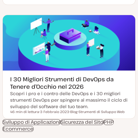
D
P
T
a
o
i
t
s
p
a
t
o
a
t
d
g
y
i
g
p
c
i
e
o
o
n
r
t
n
e
a
n
t
u
a
t
o
I 30 Migliori Strumenti di DevOps da
Tenere d’Occhio nel 2026
Scopri i pro e i contro delle DevOps e i 30 migliori
strumenti DevOps per spingere al massimo il ciclo di
sviluppo del software del tuo team.
46 min di lettura
3 Febbraio 2023
Blog
Strumenti di Sviluppo Web
Tempo di lettura
D
P
A
a
o
r
Sviluppo di Applicazioni
Sicurezza del Sito
PHP
t
s
g
Ecommerce
a
t
o
a
t
m
g
y
e