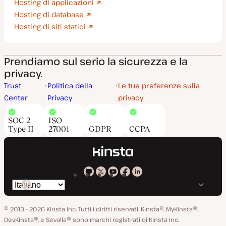
Hosting di applicazioni
Hosting di database
Hosting di siti statici
Prendiamo sul serio la sicurezza e la
privacy.
Trust
Politica della
Le tue preferenze sulla
Center
Privacy
privacy
SOC 2
ISO
Type II
27001
GDPR
CCPA
Kinsta
Kinsta
Kinsta
Kinsta
Kinsta
Cambia
su
su
su
su
su
lingua
GitHub
X
YouTube
Facebook
LinkedIn
© 2013 - 2026 Kinsta Inc. Tutti i diritti riservati.
Kinsta®, MyKinsta®,
DevKinsta®, e Sevalla® sono marchi registrati di Kinsta Inc.