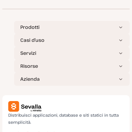
g
p
n
i
e
t
o
o
r
n
a
t
Prodotti
a
Casi d’uso
Servizi
Risorse
Azienda
Distribuisci applicazioni, database e siti statici in tutta
semplicità.