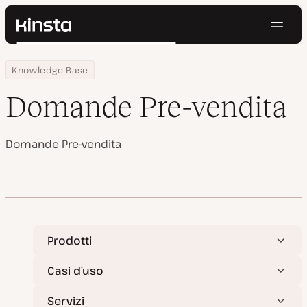
Navig
Kinsta®
Cerca
Piattaforma
Home
Centro Risorse
Domande Pre-vendita
Knowledge Base
Soluzioni
Accedi
Prova gratis
Prezzi
Domande Pre-vendita
Risorse
Contatti
Domande Pre-vendita
Prodotti
Casi d’uso
Servizi