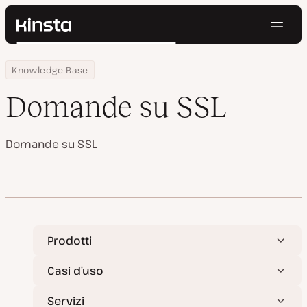
Navig
Kinsta®
Cerca
Piattaforma
Home
Centro Risorse
Domande su SSL
Knowledge Base
Soluzioni
Accedi
Prova gratis
Prezzi
Domande su SSL
Risorse
Contatti
Domande su SSL
Prodotti
Casi d’uso
Servizi