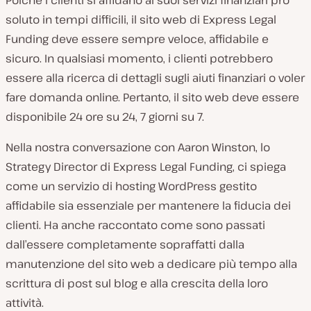
Poiché i clienti si affidano ai suoi servizi finanziari pro
l
soluto in tempi difficili, il sito web di Express Legal
c
Funding deve essere sempre veloce, affidabile e
l
sicuro. In qualsiasi momento, i clienti potrebbero
i
essere alla ricerca di dettagli sugli aiuti finanziari o voler
e
fare domanda online. Pertanto, il sito web deve essere
n
disponibile 24 ore su 24, 7 giorni su 7.
t
e
Nella nostra conversazione con Aaron Winston, lo
:
Strategy Director di Express Legal Funding, ci spiega
come un servizio di hosting WordPress gestito
affidabile sia essenziale per mantenere la fiducia dei
clienti. Ha anche raccontato come sono passati
dall’essere completamente sopraffatti dalla
manutenzione del sito web a dedicare più tempo alla
scrittura di post sul blog e alla crescita della loro
attività.