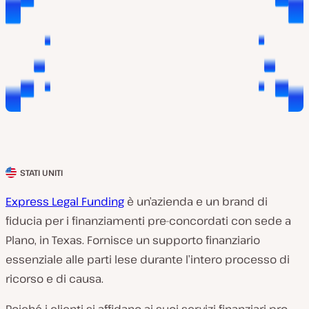
STATI UNITI
P
a
Express Legal Funding
è un’azienda e un brand di
e
fiducia per i finanziamenti pre-concordati con sede a
s
Plano, in Texas. Fornisce un supporto finanziario
e
essenziale alle parti lese durante l’intero processo di
d
ricorso e di causa.
e