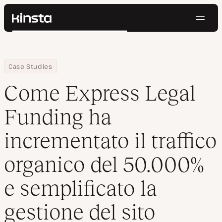
Navig
Kinsta®
Cerca
Piattaforma
Soluzioni
Accedi
Prova gratis
Home
Azienda
Come Express Legal Funding ha incrementato il traffico organico 
Case Studies
Prezzi
Risorse
Come Express Legal
Contatti
Funding ha
incrementato il traffico
organico del 50.000%
e semplificato la
gestione del sito