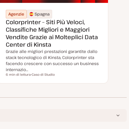
Agenzie
Spagna
Colorprinter – Siti Più Veloci,
Classifiche Migliori e Maggiori
Vendite Grazie ai Molteplici Data
Center di Kinsta
Grazie alle migliori prestazioni garantite dallo
stack tecnologico di Kinsta, Colorprinter sta
facendo crescere con successo un business
internazio…
6 min di lettura
Caso di Studio
Tempo di lettura
P
o
s
t
t
y
p
e