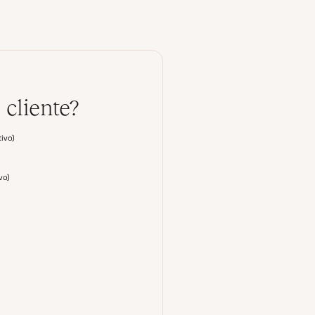
I
n
 cliente?
tivo
)
ivo
)