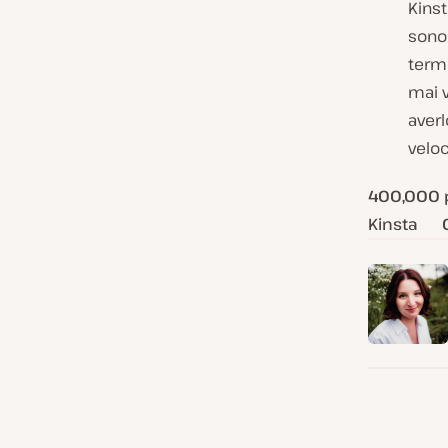
Kinst
sono 
termi
mai v
averl
veloc
400,000
Kinsta