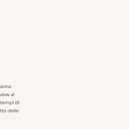
hanno
view al
 tempi di
tto delle