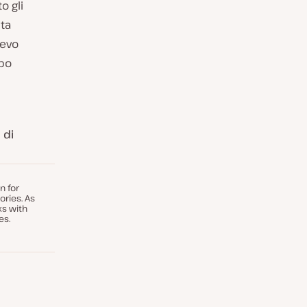
o gli
ta
vevo
opo
 di
n for
ories. As
ks with
es.