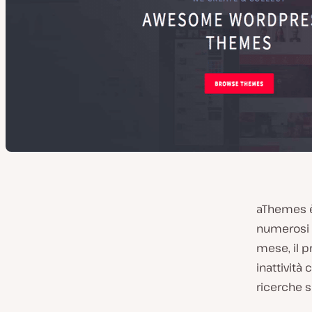
aThemes è 
numerosi t
mese, il p
inattività
ricerche s