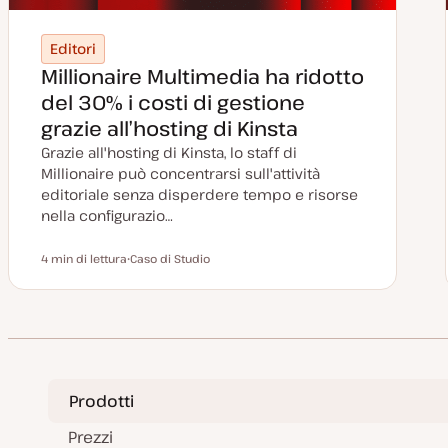
Editori
Millionaire Multimedia ha ridotto
del 30% i costi di gestione
grazie all’hosting di Kinsta
Grazie all'hosting di Kinsta, lo staff di
Millionaire può concentrarsi sull'attività
editoriale senza disperdere tempo e risorse
nella configurazio…
4 min di lettura
Caso di Studio
Tempo di lettura
P
o
s
t
t
y
p
e
Prodotti
Prezzi