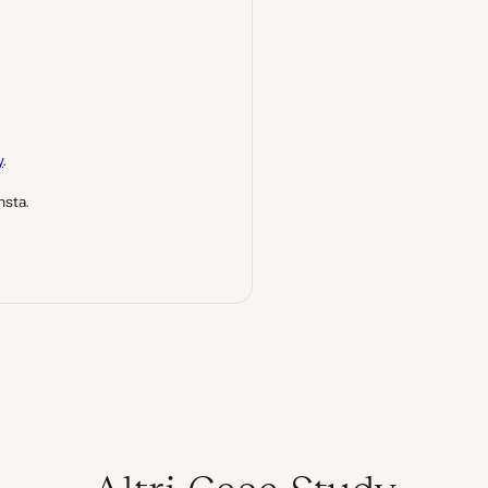
y
.
nsta.