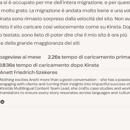
a si è occupato per me dell’intera migrazione, e per quest
molto grato. La migrazione è andata molto bene e una vol
nata sono rimasto sorpreso dalla velocità del sito. Non a
isto il sito caricare così velocemente come su Kinsta. D
o testato, sono lieto di poter dire che il mio sito è ora più
e della grande maggioranza dei siti.
pageview al mese
2.26s
tempo di caricamento prima
0.836s
tempo di caricamento dopo Kinsta
Anett Friedrich-Szekeres
Nothing excites Anett more than a good conversation — she has a passio
engaging with clients and turning their insights into impactful success st
Kinsta’s Multilingual Content Team Lead, she crafts case studies and wor
translators to ensure every story resonates across languages and cultur
L
i
n
k
e
d