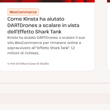
WooCommerce
Come Kinsta ha aiutato
DARTDrones a scalare in vista
dell’Effetto Shark Tank
Kinsta ha aiutato DARTDrones a scalare il suo
sito WooCommerce per rimanere online e
sopravvivere all'"effetto Shark Tank": 1,2
milioni di richiest…
4 min di lettura
Caso di Studio
Tempo di lettura
P
o
s
t
t
y
p
e