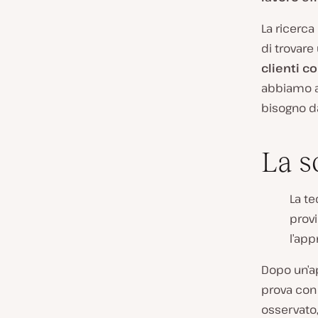
La ricerca
di trovare
clienti c
abbiamo a
bisogno da
La s
La te
provi
l’app
Dopo un’ap
prova con 
osservato,