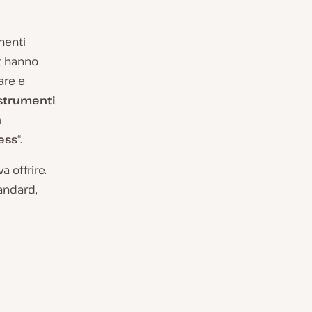
nenti
st hanno
are e
strumenti
n
ess
“.
a offrire.
andard,