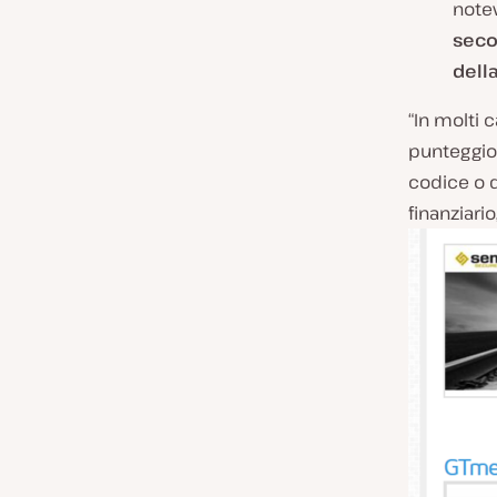
note
sec
dell
“In molti 
punteggio 
codice o de
finanziari