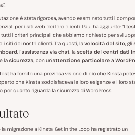
a”.
lutazione è stata rigorosa, avendo esaminato tutti i compo
enziali per i siti web dei loro clienti. Paul ha aggiunto: “I te
 tutti i criteri principali che abbiamo richiesto per svilupp
 siti dei nostri clienti. Tra questi, la
velocità del sito
, gli
shboard
, l’
assistenza via chat
, la
scelta dei centri dati i
e la
sicurezza
, con un’
attenzione particolare a WordPr
il test ha fornito una preziosa visione di ciò che Kinsta potev
erto che Kinsta soddisfaceva le loro esigenze e i loro st
o per quanto riguarda la sicurezza di WordPress.
sultato
la migrazione a Kinsta, Get in the Loop ha registrato un