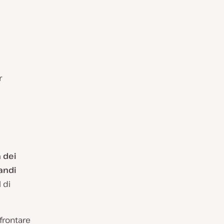
r
 dei
andi
 di
frontare