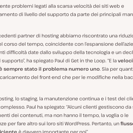
nte problemi legati alla scarsa velocità dei siti web e
amento di livello del supporto da parte dei principali mar
cedenti partner di hosting abbiamo riscontrato una riduzi
el corso del tempo, coincidente con l’espansione dell’azi
i difficoltà date dallo sviluppo della tecnologia e un decl
l supporto”, ha spiegato Paul di Get in the Loop. “E la
veloci
 è sempre stato il problema numero uno
. Sia per quan
 caricamento del front-end che per le modifiche nella ba
hosting, lo staging, la manutenzione continua e i test dei cli
mplesso. Paul ha spiegato: “Alcuni clienti gestiscono da s
nti dei contenuti, ma non hanno il tempo, la voglia o le
 per fare altro sui loro siti WordPress. Pertanto, un
fluss
ficiente
è davvero importante per noi”