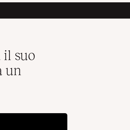
ante A
 il suo
a un