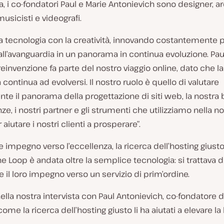
, i co-fondatori Paul e Marie Antonievich sono designer, arc
musicisti e videografi.
a tecnologia con la creatività, innovando costantemente 
ll’avanguardia in un panorama in continua evoluzione. Paul
 reinvenzione fa parte del nostro viaggio online, dato che la
 continua ad evolversi. Il nostro ruolo è quello di valutare
te il panorama della progettazione di siti web, la nostra 
, i nostri partner e gli strumenti che utilizziamo nella no
r aiutare i nostri clienti a prosperare”.
e impegno verso l’eccellenza, la ricerca dell’hosting giust
the Loop è andata oltre la semplice tecnologia: si trattava d
il loro impegno verso un servizio di prim’ordine.
ella nostra intervista con Paul Antonievich, co-fondatore di
ome la ricerca dell’hosting giusto li ha aiutati a elevare la 