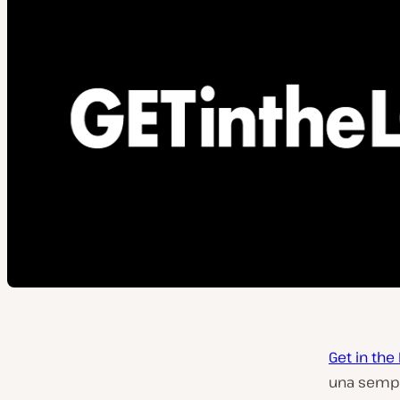
Get in the
una sempli