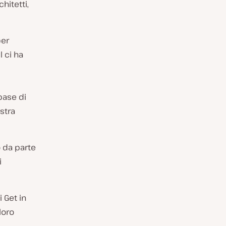
hitetti,
per
 ci ha
base di
stra
o da parte
i
 Get in
loro