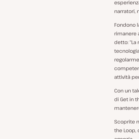
esperienza
narratori, 
Fondono l
rimanere a
detto: “La
tecnologia
regolarmen
competenze
attività pe
Con un tal
di Get in 
mantenere 
Scoprite n
the Loop, c