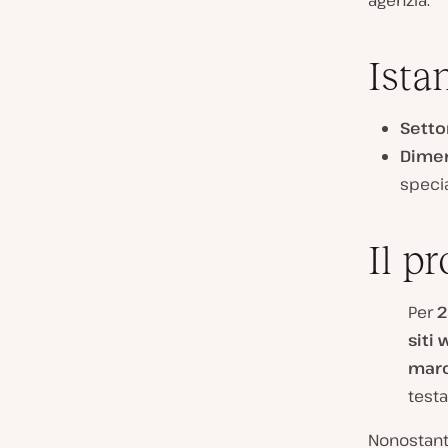
agenzia.
Ista
Setto
Dimen
specia
Il p
Per
2
siti
marc
testa
Nonostante