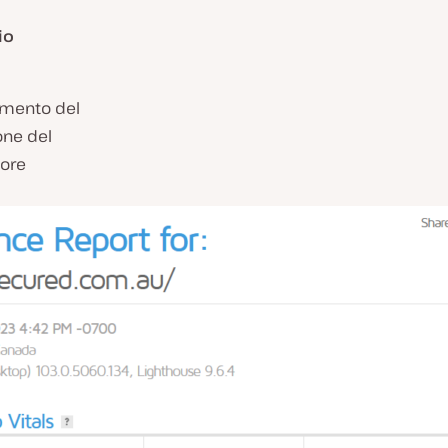
io
aumento del
one del
tore