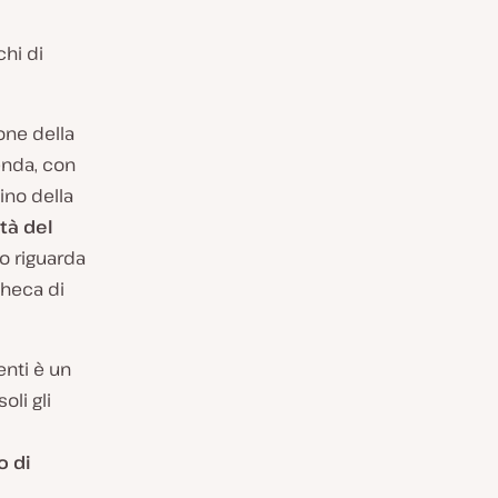
chi di
one della
enda, con
ino della
tà del
to riguarda
checa di
enti è un
oli gli
o di