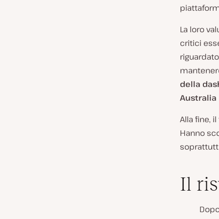
piattaform
La loro va
critici ess
riguardato
mantenere i
della da
Australia
Alla fine, 
Hanno scop
soprattutt
Il ri
Dopo 