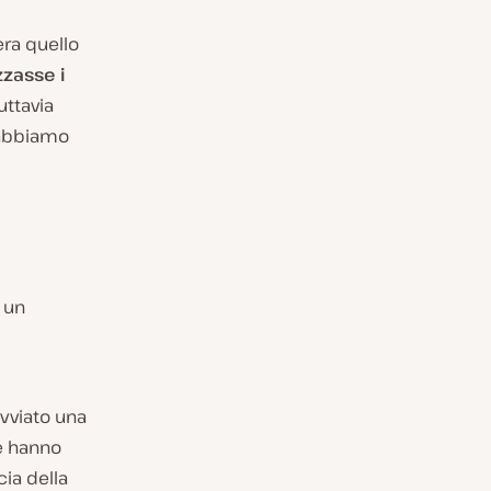
era quello
zasse i
uttavia
 abbiamo
, un
avviato una
me hanno
cia della