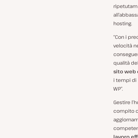
ripetutame
all’abbass
hosting.
“Con i pre
velocità n
conseguent
qualità de
sito web
i tempi di
WP”.
Gestire l’
compito co
aggiorname
competenze
lavoro ef