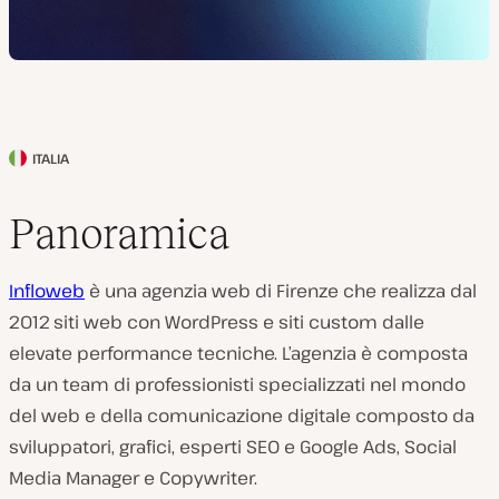
ITALIA
P
a
Panoramica
e
s
Infloweb
è una agenzia web di Firenze che realizza dal
e
2012 siti web con WordPress e siti custom dalle
d
elevate performance tecniche. L’agenzia è composta
e
da un team di professionisti specializzati nel mondo
l
del web e della comunicazione digitale composto da
c
sviluppatori, grafici, esperti SEO e Google Ads, Social
l
Media Manager e Copywriter.
i