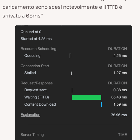
caricamento sono scesi notevolmente e il TTFB è
arrivato a 65ms.”