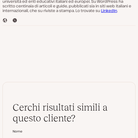
università ed enti educativi italiani ed europei. Su WordPress ha
scritto centinaia di articoli e guide, pubblicati sia in siti web italiani e
internazionali, che su riviste a stampa. Lo trovate su
LinkedIn
.
S
T
i
w
t
i
o
t
W
t
e
e
b
r
Cerchi risultati simili a
questo cliente?
Nome