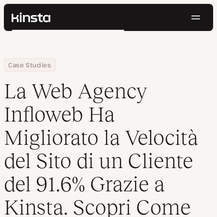
Navig
Kinsta®
Cerca
Piattaforma
Soluzioni
Accedi
Prova gratis
Home
Azienda
La Web Agency Infloweb Ha Migliorato la Velocità del Sito di un C
Case Studies
Prezzi
Risorse
La Web Agency
Contatti
Infloweb Ha
Migliorato la Velocità
del Sito di un Cliente
del 91.6% Grazie a
Kinsta. Scopri Come