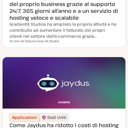
del proprio business grazie al supporto
24/7, 365 giorni all’anno e a un servizio di
hosting veloce e scalabile
Gradient9 Studios ha ampliato la propria attività e ha
contribuito ad aumentare il fatturato dei propri
clienti nel settore dell'e-commerce grazie…
10 min di lettura
Caso di Studio
Tempo di lettura
P
o
s
t
t
y
p
e
Applicazioni
Stati Uniti
Come Jaydus ha ridotto i costi di hosting