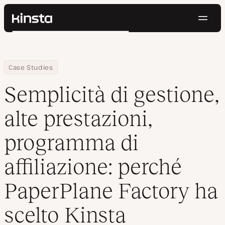
Navig
Kinsta®
Cerca
Piattaforma
Soluzioni
Accedi
Prova gratis
Home
Azienda
Semplicità di gestione, alte prestazioni, programma di affiliazio
Case Studies
Prezzi
Risorse
Semplicità di gestione,
Contatti
alte prestazioni,
programma di
affiliazione: perché
PaperPlane Factory ha
scelto Kinsta