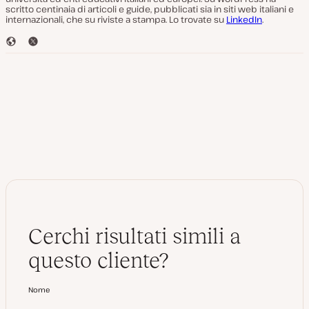
scritto centinaia di articoli e guide, pubblicati sia in siti web italiani e
internazionali, che su riviste a stampa. Lo trovate su
LinkedIn
.
S
T
i
w
t
i
o
t
W
t
e
e
b
r
Cerchi risultati simili a
questo cliente?
Nome