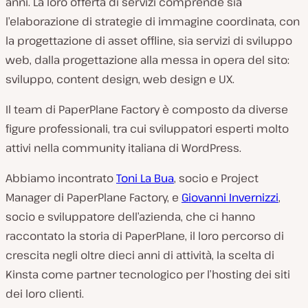
s
anni. La loro offerta di servizi comprende sia
e
l’elaborazione di strategie di immagine coordinata, con
d
la progettazione di asset offline, sia servizi di sviluppo
e
web, dalla progettazione alla messa in opera del sito:
l
sviluppo, content design, web design e UX.
c
Il team di PaperPlane Factory è composto da diverse
l
figure professionali, tra cui sviluppatori esperti molto
i
attivi nella community italiana di WordPress.
e
n
Abbiamo incontrato
Toni La Bua
, socio e Project
t
Manager di PaperPlane Factory, e
Giovanni Invernizzi
,
e
socio e sviluppatore dell’azienda, che ci hanno
:
raccontato la storia di PaperPlane, il loro percorso di
crescita negli oltre dieci anni di attività, la scelta di
Kinsta come partner tecnologico per l’hosting dei siti
dei loro clienti.