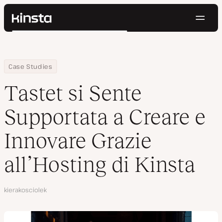
Navig
Kinsta®
Cerca
Piattaforma
Soluzioni
Accedi
Prova gratis
Home
Azienda
Tastet si Sente Supportata a Creare e Innovare Grazie all’Hosting 
Case Studies
Prezzi
Risorse
Tastet si Sente
Contatti
Supportata a Creare e
Innovare Grazie
all’Hosting di Kinsta
Autore
kierakosciolek