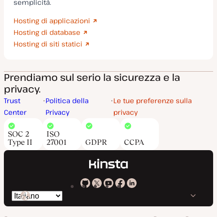
semplicità.
Hosting di applicazioni
Hosting di database
Hosting di siti statici
Prendiamo sul serio la sicurezza e la
privacy.
Trust
Politica della
Le tue preferenze sulla
Center
Privacy
privacy
SOC 2
ISO
Type II
27001
GDPR
CCPA
Kinsta
Kinsta
Kinsta
Kinsta
Kinsta
Cambia
su
su
su
su
su
lingua
GitHub
X
YouTube
Facebook
LinkedIn