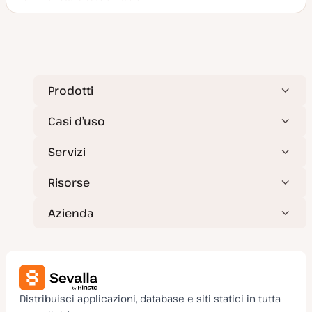
Tempo di lettura
P
o
s
t
t
y
p
e
Prodotti
Casi d’uso
Servizi
Risorse
Azienda
Distribuisci applicazioni, database e siti statici in tutta