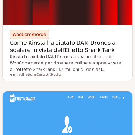
WooCommerce
Come Kinsta ha aiutato DARTDrones a
scalare in vista dell’Effetto Shark Tank
Kinsta ha aiutato DARTDrones a scalare il suo sito
WooCommerce per rimanere online e sopravvivere
all'"effetto Shark Tank": 1,2 milioni di richiest…
4 min di lettura
Caso di Studio
Tempo di lettura
P
o
s
t
t
y
p
e