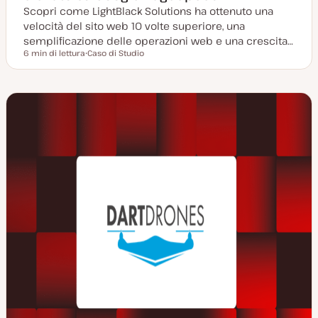
Scopri come LightBlack Solutions ha ottenuto una
velocità del sito web 10 volte superiore, una
semplificazione delle operazioni web e una crescita…
6 min di lettura
Caso di Studio
Tempo di lettura
P
o
s
t
t
y
p
e