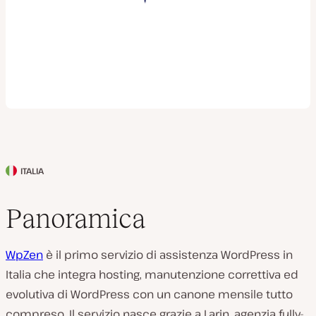
ITALIA
P
a
Panoramica
e
s
WpZen
è il primo servizio di assistenza WordPress in
e
Italia che integra hosting, manutenzione correttiva ed
d
evolutiva di WordPress con un canone mensile tutto
e
compreso. Il servizio nasce grazie a Larin, agenzia fully-