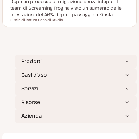
Dopo un processo di migrazione senza intoppi, il
team di Screaming Frog ha visto un aumento delle
prestazioni del 46% dopo il passaggio a Kinsta.
3 min di lettura
Caso di Studio
Tempo di lettura
P
o
s
t
t
y
p
e
Prodotti
Casi d’uso
Servizi
Risorse
Azienda