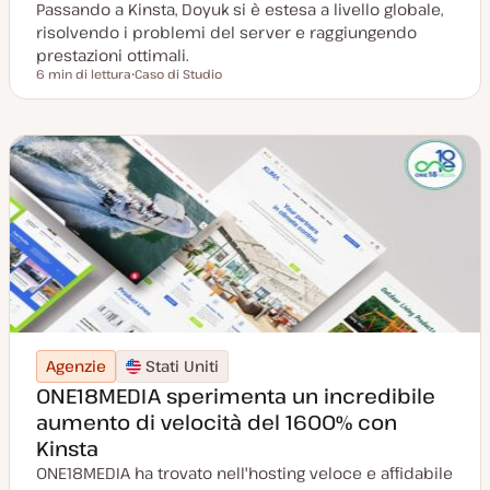
Passando a Kinsta, Doyuk si è estesa a livello globale,
risolvendo i problemi del server e raggiungendo
prestazioni ottimali.
6 min di lettura
Caso di Studio
Tempo di lettura
P
o
s
t
t
y
p
e
Agenzie
Stati Uniti
ONE18MEDIA sperimenta un incredibile
aumento di velocità del 1600% con
Kinsta
ONE18MEDIA ha trovato nell'hosting veloce e affidabile