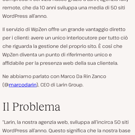
l
remote, che da 10 anni sviluppa una media di 50 siti
c
WordPress all’anno.
l
i
Il servizio di WpZen offre un grande vantaggio diretto
e
per i clienti: avere un unico interlocutore per tutto ciò
n
che riguarda la gestione del proprio sito. È così che
t
WpZen diventa un punto di riferimento unico e
e
affidabile per la presenza web della sua clientela.
:
Ne abbiamo parlato con Marco Da Rin Zanco
(@
marcodarin
), CEO di Larin Group.
Il Problema
“Larin, la nostra agenzia web, sviluppa all’incirca 50 siti
WordPress all’anno. Questo significa che la nostra base