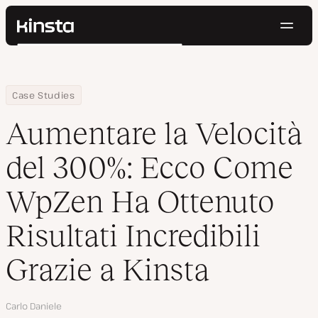
Navig
Kinsta®
Cerca
Piattaforma
Soluzioni
Accedi
Prova gratis
Home
Azienda
Aumentare la Velocità del 300%: Ecco Come WpZen Ha Ottenuto Ris
Case Studies
Prezzi
Risorse
Aumentare la Velocità
Contatti
del 300%: Ecco Come
WpZen Ha Ottenuto
Risultati Incredibili
Grazie a Kinsta
Autore
Carlo Daniele