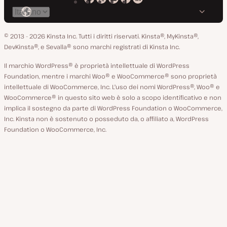
Kinsta
Kinsta
Kinsta
Kinsta
Kinsta
Cambia
su
su
su
su
su
lingua
GitHub
X
YouTube
Facebook
LinkedIn
© 2013 - 2026 Kinsta Inc. Tutti i diritti riservati.
Kinsta®, MyKinsta®,
DevKinsta®, e Sevalla® sono marchi registrati di Kinsta Inc.
Il marchio WordPress® è proprietà intellettuale di WordPress
Foundation, mentre i marchi Woo® e WooCommerce® sono proprietà
intellettuale di WooCommerce, Inc. L'uso dei nomi WordPress®, Woo® e
WooCommerce® in questo sito web è solo a scopo identificativo e non
implica il sostegno da parte di WordPress Foundation o WooCommerce,
Inc. Kinsta non è sostenuto o posseduto da, o affiliato a, WordPress
Foundation o WooCommerce, Inc.