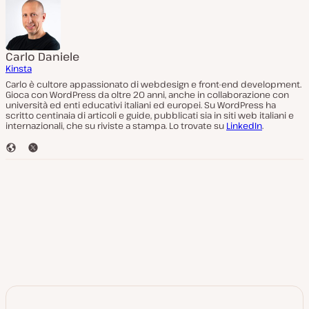
Carlo Daniele
Kinsta
Carlo è cultore appassionato di webdesign e front-end development.
Gioca con WordPress da oltre 20 anni, anche in collaborazione con
università ed enti educativi italiani ed europei. Su WordPress ha
scritto centinaia di articoli e guide, pubblicati sia in siti web italiani e
internazionali, che su riviste a stampa. Lo trovate su
LinkedIn
.
S
T
i
w
t
i
o
t
W
t
e
e
b
r