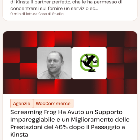
di Kinsta il partner perfetto, che le ha permesso di
concentrarsi sul fornire un servizio ec…
9 min di lettura
Caso di Studio
Tempo di lettura
P
o
s
t
t
y
p
e
Agenzie
WooCommerce
Screaming Frog Ha Avuto un Supporto
Impareggiabile e un Miglioramento delle
Prestazioni del 46% dopo il Passaggio a
Kinsta