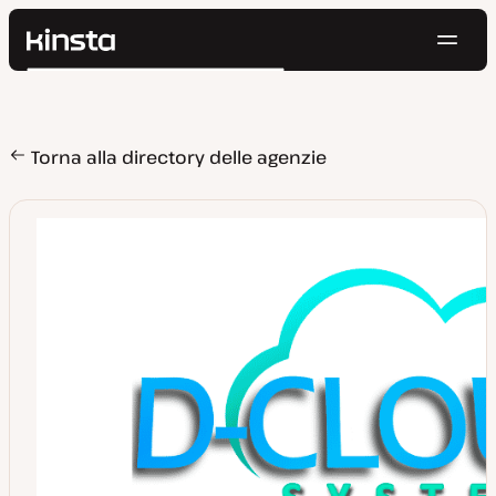
Navig
Kinsta®
Cerca
Piattaforma
Soluzioni
Accedi
Prova gratis
Prezzi
Torna alla directory delle agenzie
Risorse
Contatti