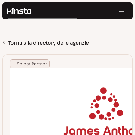
Navig
Kinsta®
Cerca
Piattaforma
Soluzioni
Accedi
Prova gratis
Prezzi
Torna alla directory delle agenzie
Risorse
Contatti
Select Partner