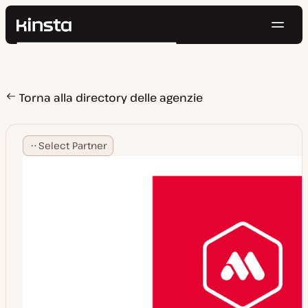
Navig
Kinsta®
Cerca
Piattaforma
Soluzioni
Accedi
Prova gratis
Prezzi
Torna alla directory delle agenzie
Risorse
Contatti
Select Partner