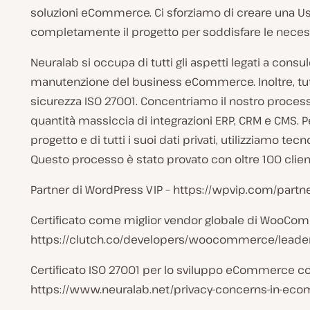
soluzioni eCommerce. Ci sforziamo di creare una U
completamente il progetto per soddisfare le neces
Neuralab si occupa di tutti gli aspetti legati a consu
manutenzione del business eCommerce. Inoltre, tutti i
sicurezza ISO 27001. Concentriamo il nostro proces
quantità massiccia di integrazioni ERP, CRM e CMS. Per
progetto e di tutti i suoi dati privati, utilizzia
Questo processo è stato provato con oltre 100 clienti
Partner di WordPress VIP – https://wpvip.com/partn
Certificato come miglior vendor globale di WooCo
https://clutch.co/developers/woocommerce/leader
Certificato ISO 27001 per lo sviluppo eCommerce 
https://www.neuralab.net/privacy-concerns-in-ecom