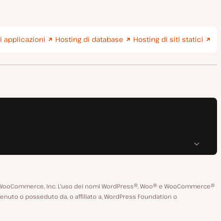
i applicazioni
Hosting di database
Hosting di siti statici
 di WooCommerce, Inc. L'uso dei nomi WordPress®, Woo® e WooCommerce®
enuto o posseduto da, o affiliato a, WordPress Foundation o