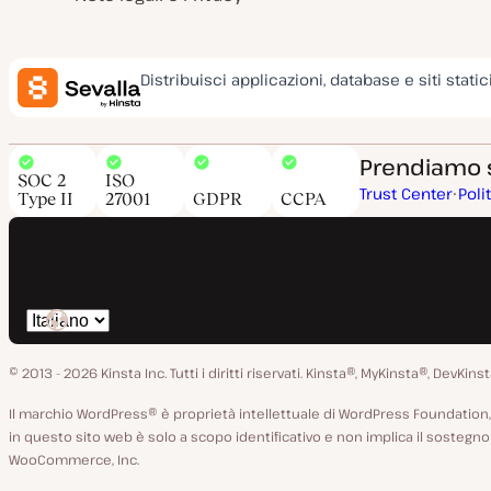
Distribuisci applicazioni, database e siti static
Prendiamo su
SOC 2
ISO
Trust Center
Poli
Type II
27001
GDPR
CCPA
Cambia
lingua
© 2013 - 2026 Kinsta Inc. Tutti i diritti riservati.
Kinsta®, MyKinsta®, DevKinsta
Il marchio WordPress® è proprietà intellettuale di WordPress Foundat
in questo sito web è solo a scopo identificativo e non implica il soste
WooCommerce, Inc.