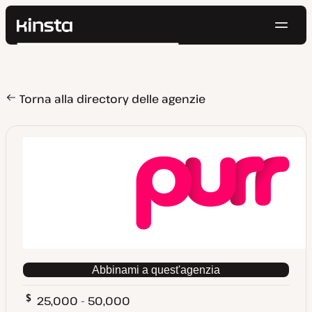
Navig
Kinsta®
Cerca
Piattaforma
Soluzioni
Accedi
Prova gratis
Prezzi
Torna alla directory delle agenzie
Risorse
Contatti
Abbinami a quest'agenzia
25,000 - 50,000